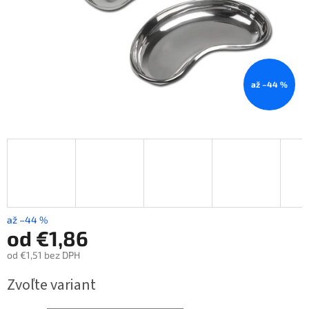
až –44 %
až –44 %
od
€1,86
od
€1,51
bez DPH
Jednotková
Zvoľte variant
cena: