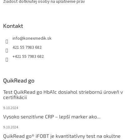
Žiadosť dotknutej osoby na uplatnenie práv
Kontakt
info
@
konexmedik.sk
421 55 7983 682
+421 55 7983 682
QuikRead go
Test QuikRead go HbA1c dosiahol striebornú úroveň v
certifikácii
9.10.2024
Vysoko senzitívne CRP – lepší marker ako...
9.10.2024
QuikRead go® iFOBT je kvantitatívny test na okultne