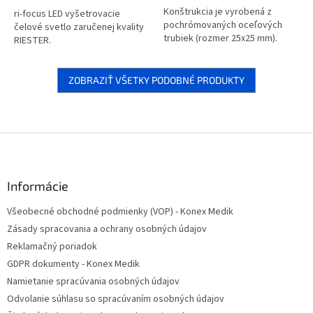
Konštrukcia je vyrobená z
ri-focus LED vyšetrovacie
pochrómovaných oceľových
čelové svetlo zaručenej kvality
trubiek (rozmer 25x25 mm).
RIESTER.
ZOBRAZIŤ VŠETKY PODOBNÉ PRODUKTY
Z
á
p
ä
Informácie
t
Všeobecné obchodné podmienky (VOP) - Konex Medik
i
Zásady spracovania a ochrany osobných údajov
e
Reklamačný poriadok
GDPR dokumenty - Konex Medik
Namietanie spracúvania osobných údajov
Odvolanie súhlasu so spracúvaním osobných údajov