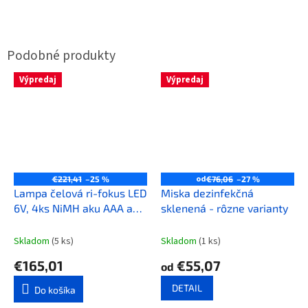
Výpredaj
Výpredaj
od
€221,41
–25 %
€76,06
–27 %
Lampa čelová ri-fokus LED
Miska dezinfekčná
6V, 4ks NiMH aku AAA a
sklenená - rôzne varianty
nabíjačka 230V
Skladom
(5 ks)
Skladom
(1 ks)
€165,01
€55,07
od
DETAIL
Do košíka