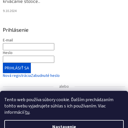
krvácanie stolice..
9.10.2024
Prihlásenie
E-mail
Heslo
PRIHLÁSIŤ SA
Nová registrácia
Zabudnuté heslo
alebo
Prihlásiť sa cez Google
Tento web používa súbory cookie. Ďalším prechádzaním
tohto webu vyjadrujete súhlas s ich používaním. Viac
informácií
tu
.
UPOZORNENIE
: Radi by sme vás informovali o zmene čísla
bankového účtu, ktorá nadobudla platnosť od 1. januára
Vytvoril Shoptet
2026.
Nastavenie