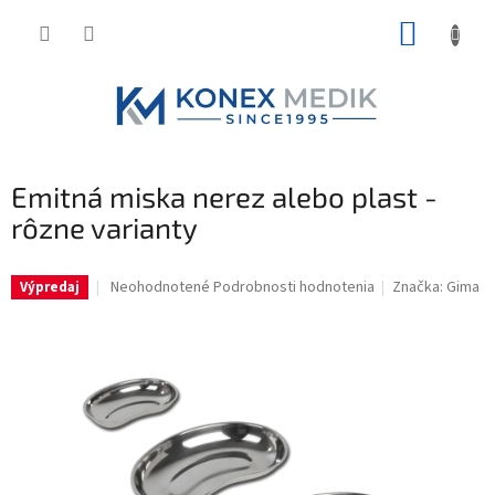
Prejsť
NÁKUP
na
obsah
KOŠÍK
Emitná miska nerez alebo plast -
rôzne varianty
Priemerné
Neohodnotené
Podrobnosti hodnotenia
Značka:
Gima
Výpredaj
hodnotenie
produktu
je
0,0
z
5
hviezdičiek.