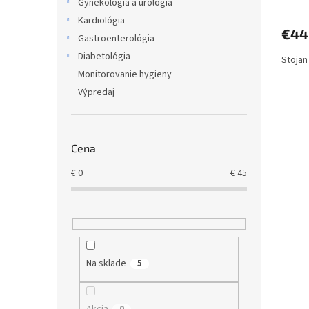
Gynekólogia a urológia
Kardiológia
€44
Gastroenterológia
Diabetológia
Stoja
Monitorovanie hygieny
Výpredaj
Cena
€
0
€
45
Na sklade
5
Akcia
0