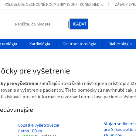
VŠEOBECNÉ OBCHODNÉ PODMIENKY (VOP) - KONEX MEDIK
ZÁSADY SPR
HĽADAŤ
 urológia
Kardiológia
Gastroenterológia
Diabetológia
ôcky pre vyšetrenie
y pre vyšetrenie
zahŕňajú širokú škálu nástrojov a prístrojov, k
rovanie a vyšetrenie pacientov. Tieto pomôcky sú navrhnuté tak,
i získavať presné informácie o zdravotnom stave pacienta. Vyberte
edávanejšie
Stojan sediment
Lopatka vyšetrovacia
pre S-Sedivette 
ústna 100 ks
stupnicou