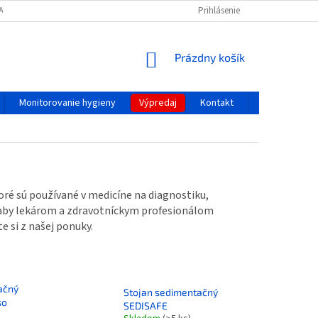
ACOVANIA A OCHRANY OSOBNÝCH ÚDAJOV
REKLAMAČNÝ PORIADOK
Prihlásenie
NÁKUPNÝ
Prázdny košík
KOŠÍK
Monitorovanie hygieny
Výpredaj
Kontakt
Blog
toré sú používané v medicíne na diagnostiku,
 aby lekárom a zdravotníckym profesionálom
 si z našej ponuky.
ačný
Stojan sedimentačný
so
SEDISAFE