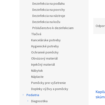
Dezinfekcia na podlahu
Dezinfekcia na povrchy
Dezinfekcia na nástroje
R
Dezinfekcia na kožu
a
Odpor
Príslušenstvo k dezinfekciam
d
Tlačivá
e
Kancelárske potreby
V
n
ý
i
Hygienické potreby
p
e
Ochranné pomôcky
i
p
Obväzový materiál
s
r
Injekčný materiál
p
o
Nábytok
r
d
o
u
Náplaste
d
k
Pomôcky pre vyšetrenie
u
t
Doplnky výživy a pomôcky
Kapil
k
o
Pediatria
skúm
t
v
Diagnostika
o