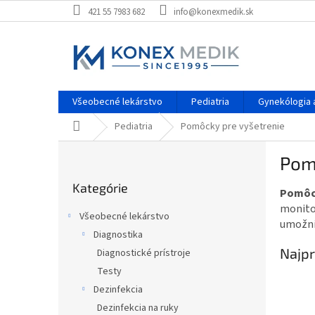
Prejsť
421 55 7983 682
info@konexmedik.sk
na
obsah
Všeobecné lekárstvo
Pediatria
Gynekólogia a
Domov
Pediatria
Pomôcky pre vyšetrenie
B
Pom
o
Preskočiť
č
Kategórie
kategórie
Pomôck
n
monito
ý
Všeobecné lekárstvo
umožnil
p
Diagnostika
a
Najpr
Diagnostické prístroje
n
e
Testy
l
Dezinfekcia
Dezinfekcia na ruky