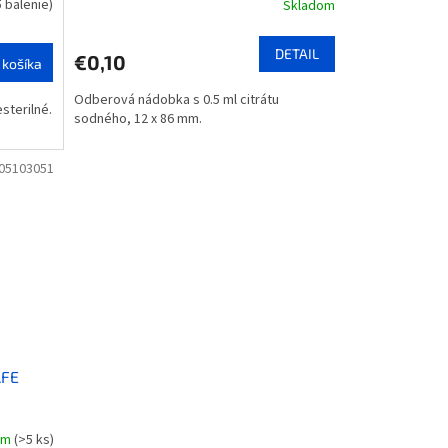
5 balenie)
Skladom
DETAIL
€0,10
 košíka
Odberová nádobka s 0.5 ml citrátu
sterilné.
sodného, 12 x 86 mm.
05103051
AFE
om
(>5 ks)