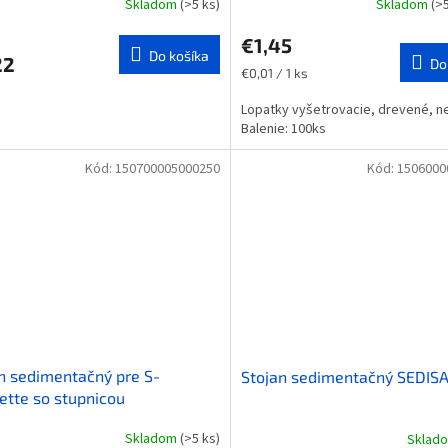
Skladom
(>5 ks)
Skladom
(>
€1,45
Do košíka
22
Do
Jednotková
€0,01 / 1 ks
cena:
Lopatky vyšetrovacie, drevené, ne
Balenie: 100ks
Kód:
150700005000250
Kód:
1506000
n sedimentačný pre S-
Stojan sedimentačný SEDIS
ette so stupnicou
Skladom
(>5 ks)
Sklad