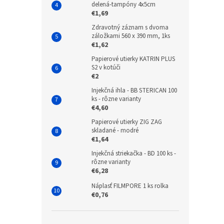
delená-tampóny 4x5cm
€1,69
Zdravotný záznam s dvoma
záložkami 560 x 390 mm, 1ks
€1,62
Papierové utierky KATRIN PLUS
S2 v kotúči
€2
Injekčná ihla - BB STERICAN 100
ks - rôzne varianty
€4,60
Papierové utierky ZIG ZAG
skladané - modré
€1,64
Injekčná striekačka - BD 100 ks -
rôzne varianty
€6,28
Náplasť FILMPORE 1 ks rolka
€0,76