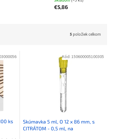
Skladom
(>5 ks)
€5,86
5
položiek celkom
03000056
Kód:
150600005100305
100 ks
Skúmavka 5 ml, O 12 x 86 mm, s
CITRÁTOM - 0,5 ml, na
sedimentáciu, žltý uzáver