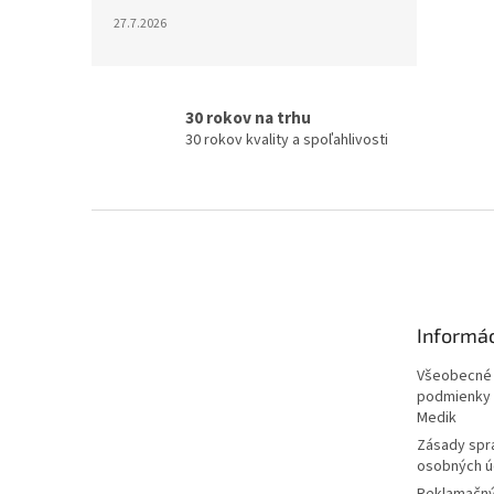
27.7.2026
30 rokov na trhu
30 rokov kvality a spoľahlivosti
Z
á
p
ä
t
Informá
i
e
Všeobecné
podmienky 
Medik
Zásady spr
osobných ú
Reklamačný