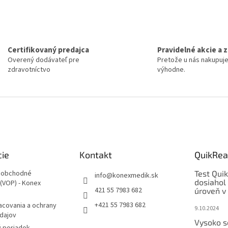
Certifikovaný predajca
Pravidelné akcie a 
Overený dodávateľ pre
Pretože u nás nakupuj
zdravotníctvo
výhodne.
cie
Kontakt
QuikRea
 obchodné
Test Qui
info
@
konexmedik.sk
dosiahol
(VOP) - Konex
421 55 7983 682
úroveň v 
+421 55 7983 682
acovania a ochrany
9.10.2024
dajov
Vysoko s
 poriadok