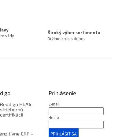
zľavy
Široký výber sortimentu
ete vždy
Držíme krok s dobou
d go
Prihlásenie
kRead go HbA1c
E-mail
 striebornú
certifikácii
Heslo
enzitívne CRP –
PRIHLÁSIŤ SA