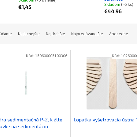
Skladom
(>5 balenie)
Skladom
(>5 ks)
€1,45
€44,96
účame
Najlacnejšie
Najdrahšie
Najpredávanejšie
Abecedne
Kód:
150600005100306
Kód:
1026000
ára sedimentačná P-2, k žltej
Lopatka vyšetrovacia ústna 
avke na sedimentáciu