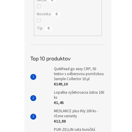
Novinka
0
Tip
0
Top 10 produktov
QuikRead go easy CRP, 50
testov s odberovou pomôckou
Sample Collector 10 µl
€149,10
Lopatka vyšetrovacia ústna 100
ks
€1,45
MEDLANCE plus ihly 100 ks -
rôzne varianty
€12,88
PUR-ZELLIN vata buničitá