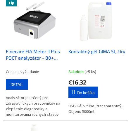
V
Tip
o
ý
d
p
u
i
k
s
t
p
o
r
v
o
d
Finecare FIA Meter II Plus
Kontaktný gél GIMA 5l, číry
u
POCT analyzátor - 80+
k
parametrov
t
Cena na vyžiadanie
Skladom
(>5 ks)
o
€16,32
v
DETAIL
Do košíka
Analyzátor je určený pre
zdravotníckych pracovníkov na
USG Gél v tube, transparentný,
zlepšenie diagnostiky a
Objem: 5000ml
monitorovania rôznych stavov
vrátane COVID-19, cukrovky,
poškodenia obličiek,