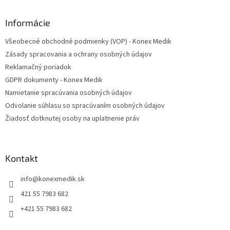
p
ä
Informácie
t
Všeobecné obchodné podmienky (VOP) - Konex Medik
i
Zásady spracovania a ochrany osobných údajov
e
Reklamačný poriadok
GDPR dokumenty - Konex Medik
Namietanie spracúvania osobných údajov
Odvolanie súhlasu so spracúvaním osobných údajov
Žiadosť dotknutej osoby na uplatnenie práv
Kontakt
info
@
konexmedik.sk
421 55 7983 682
+421 55 7983 682