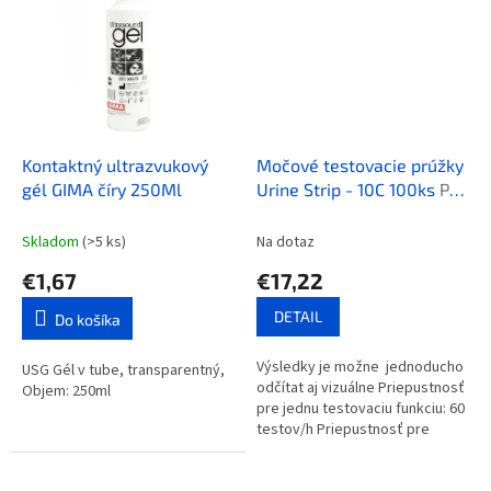
kardiovaskulárnych...
Kontaktný ultrazvukový
Močové testovacie prúžky
gél GIMA číry 250Ml
Urine Strip - 10C 100ks
Pre
močový analyzátor Urine
Strip Reader 40
Skladom
(>5 ks)
Na dotaz
€1,67
€17,22
DETAIL
Do košíka
Výsledky je možne jednoducho
USG Gél v tube, transparentný,
odčítat aj vizuálne Priepustnosť
Objem: 250ml
pre jednu testovaciu funkciu: 60
testov/h Priepustnosť pre
kontinuálnu testovaciu funkciu:
120 testov/h...