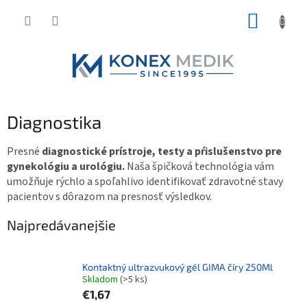
Prejsť
NÁKUP
na
obsah
KOŠÍK
Diagnostika
Presné
diagnostické prístroje, testy a pŕislušenstvo pre
gynekológiu a urológiu.
Naša špičková technológia vám
umožňuje rýchlo a spoľahlivo identifikovať zdravotné stavy
pacientov s dôrazom na presnosť výsledkov.
Najpredávanejšie
Kontaktný ultrazvukový gél GIMA číry 250Ml
Skladom
(>5 ks)
€1,67