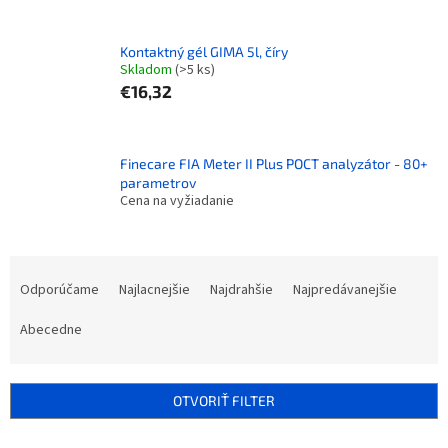
Kontaktný gél GIMA 5l, číry
Skladom
(>5 ks)
€16,32
Finecare FIA Meter II Plus POCT analyzátor - 80+
parametrov
Cena na vyžiadanie
R
a
Odporúčame
Najlacnejšie
Najdrahšie
Najpredávanejšie
d
e
Abecedne
n
i
e
OTVORIŤ FILTER
p
r