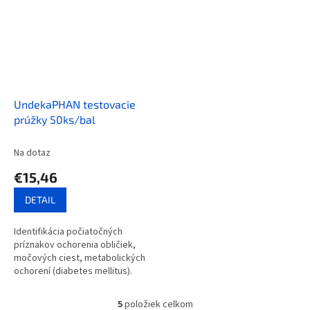
UndekaPHAN testovacie
prúžky 50ks/bal
Na dotaz
€15,46
DETAIL
Identifikácia počiatočných
príznakov ochorenia obličiek,
močových ciest, metabolických
ochorení (diabetes mellitus).
Balenie: 50Ks Diagnostické
prúžky UNDEKAPHAN sú určené...
5
položiek celkom
O