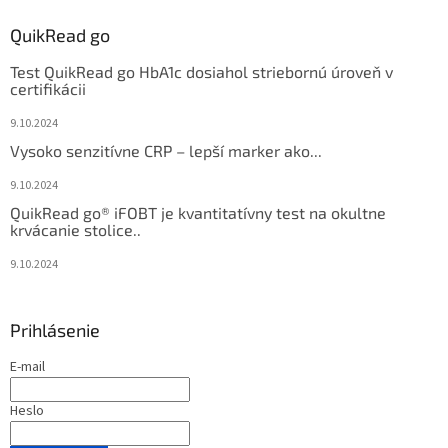
QuikRead go
Test QuikRead go HbA1c dosiahol striebornú úroveň v
certifikácii
9.10.2024
Vysoko senzitívne CRP – lepší marker ako...
9.10.2024
QuikRead go® iFOBT je kvantitatívny test na okultne
krvácanie stolice..
9.10.2024
Prihlásenie
E-mail
Heslo