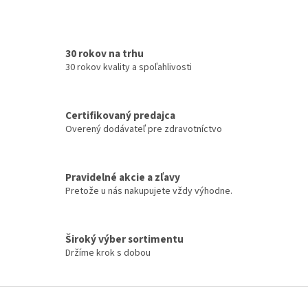
v
l
á
d
30 rokov na trhu
a
30 rokov kvality a spoľahlivosti
c
i
e
Certifikovaný predajca
p
Overený dodávateľ pre zdravotníctvo
r
v
k
y
Pravidelné akcie a zľavy
v
Pretože u nás nakupujete vždy výhodne.
ý
p
i
s
Široký výber sortimentu
u
Držíme krok s dobou
Z
á