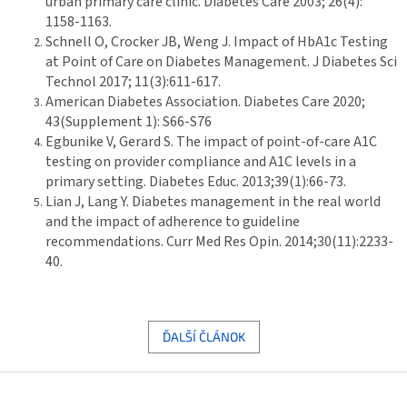
urban primary care clinic. Diabetes Care 2003; 26(4):
1158-1163.
Schnell O, Crocker JB, Weng J. Impact of HbA1c Testing
at Point of Care on Diabetes Management. J Diabetes Sci
Technol 2017; 11(3):611-617.
American Diabetes Association. Diabetes Care 2020;
43(Supplement 1): S66-S76
Egbunike V, Gerard S. The impact of point-of-care A1C
testing on provider compliance and A1C levels in a
primary setting. Diabetes Educ. 2013;39(1):66-73.
Lian J, Lang Y. Diabetes management in the real world
and the impact of adherence to guideline
recommendations. Curr Med Res Opin. 2014;30(11):2233-
40.
ĎALŠÍ ČLÁNOK
Z
á