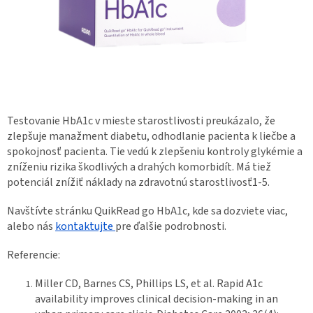
Testovanie HbA1c v mieste starostlivosti preukázalo, že
zlepšuje manažment diabetu, odhodlanie pacienta k liečbe a
spokojnosť pacienta. Tie vedú k zlepšeniu kontroly glykémie a
zníženiu rizika škodlivých a drahých komorbidít. Má tiež
potenciál znížiť náklady na zdravotnú starostlivosť1-5.
Navštívte stránku QuikRead go HbA1c, kde sa dozviete viac,
alebo nás
kontaktujte
pre ďalšie podrobnosti.
Referencie:
Miller CD, Barnes CS, Phillips LS, et al. Rapid A1c
availability improves clinical decision-making in an