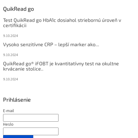
QuikRead go
Test QuikRead go HbA1c dosiahol striebornú úroveň v
certifikácii
9.10.2024
Vysoko senzitívne CRP – lepší marker ako...
9.10.2024
QuikRead go® iFOBT je kvantitatívny test na okultne
krvácanie stolice..
9.10.2024
Prihlásenie
E-mail
Heslo