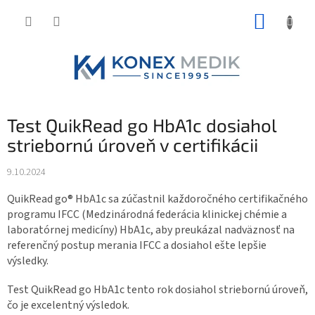
Prejsť
NÁKUP
na
obsah
KOŠÍK
Test QuikRead go HbA1c dosiahol
striebornú úroveň v certifikácii
9.10.2024
QuikRead go® HbA1c sa zúčastnil každoročného certifikačného
programu IFCC (Medzinárodná federácia klinickej chémie a
laboratórnej medicíny) HbA1c, aby preukázal nadväznosť na
referenčný postup merania IFCC a dosiahol ešte lepšie
výsledky.
Test QuikRead go HbA1c tento rok dosiahol striebornú úroveň,
čo je excelentný výsledok.