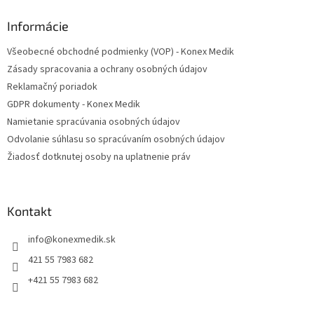
p
ä
Informácie
t
Všeobecné obchodné podmienky (VOP) - Konex Medik
i
Zásady spracovania a ochrany osobných údajov
e
Reklamačný poriadok
GDPR dokumenty - Konex Medik
Namietanie spracúvania osobných údajov
Odvolanie súhlasu so spracúvaním osobných údajov
Žiadosť dotknutej osoby na uplatnenie práv
Kontakt
info
@
konexmedik.sk
421 55 7983 682
+421 55 7983 682