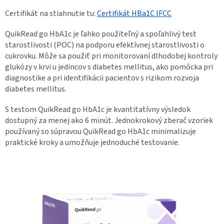
Certifikát na stiahnutie tu:
Certifikát HBa1C IFCC
QuikRead go HbA1c je ľahko použiteľný a spoľahlivý test
starostlivosti (POC) na podporu efektívnej starostlivosti o
cukrovku. Môže sa použiť pri monitorovaní dlhodobej kontroly
glukózy v krvi u jedincov s diabetes mellitus, ako pomôcka pri
diagnostike a pri identifikácii pacientov s rizikom rozvoja
diabetes mellitus.
S testom QuikRead go HbA1c je kvantitatívny výsledok
dostupný za menej ako 6 minút. Jednokrokový zberač vzoriek
používaný so súpravou QuikRead go HbA1c minimalizuje
praktické kroky a umožňuje jednoduché testovanie.