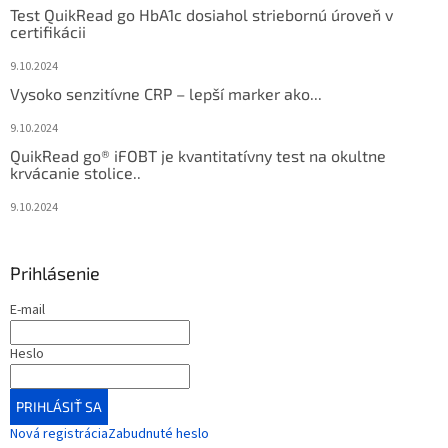
Test QuikRead go HbA1c dosiahol striebornú úroveň v
certifikácii
9.10.2024
Vysoko senzitívne CRP – lepší marker ako...
9.10.2024
QuikRead go® iFOBT je kvantitatívny test na okultne
krvácanie stolice..
9.10.2024
Prihlásenie
E-mail
Heslo
PRIHLÁSIŤ SA
Nová registrácia
Zabudnuté heslo