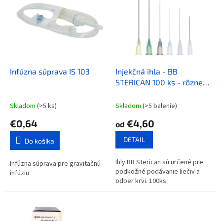
d
p
u
i
k
s
t
p
o
r
v
o
d
Infúzna súprava IS 103
Injekčná ihla - BB
u
STERICAN 100 ks - rôzne
k
varianty
t
Skladom
(>5 ks)
Skladom
(>5 balenie)
o
€0,64
€4,60
od
v
DETAIL
Do košíka
Ihly BB Sterican sú určené pre
Infúzna súprava pre gravitačnú
podkožné podávanie liečiv a
infúziu
odber krvi. 100ks