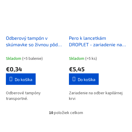
Odberový tampón v
Pero k lancetkám
skúmavke so živnou pôdou
DROPLET - zariadenie na
AMIES, balenie 100 ks
odber kapilárnej krvi
Skladom
(>5 balenie)
Skladom
(>5 ks)
€0,34
€5,45
Do košíka
Do košíka
Odberové tampóny
Zariadenie na odber kapilárnej
transportné.
krvi
10
položiek celkom
O
v
l
á