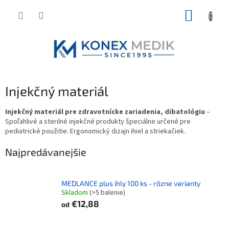
Prejsť
NÁKUP
na
obsah
KOŠÍK
Injekčný materiál
Injekčný materiál pre zdravotnícke zariadenia, dibatológiu
–
Spoľahlivé a sterilné injekčné produkty špeciálne určené pre
pediatrické použitie. Ergonomický dizajn ihiel a striekačiek.
Najpredávanejšie
MEDLANCE plus ihly 100 ks - rôzne varianty
Skladom
(>5 balenie)
€12,88
od