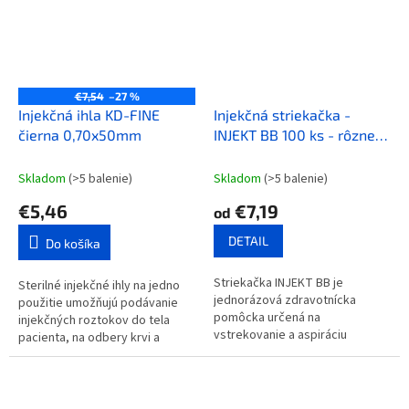
€7,54
–27 %
Injekčná ihla KD-FINE
Injekčná striekačka -
čierna 0,70x50mm
INJEKT BB 100 ks - rôzne
varianty
Skladom
(>5 balenie)
Skladom
(>5 balenie)
€5,46
€7,19
od
DETAIL
Do košíka
Striekačka INJEKT BB je
Sterilné injekčné ihly na jedno
jednorázová zdravotnícka
použitie umožňujú podávanie
pomôcka určená na
injekčných roztokov do tela
vstrekovanie a aspiráciu
pacienta, na odbery krvi a
lekárskych tekutín, vrátane
punkcie. 100ks Exspirácia: 3/27
telesných tekutín a liekov.