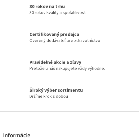
d
30 rokov na trhu
a
30 rokov kvality a spoľahlivosti
c
i
e
Certifikovaný predajca
p
Overený dodávateľ pre zdravotníctvo
r
v
k
y
Pravidelné akcie a zľavy
v
Pretože u nás nakupujete vždy výhodne.
ý
p
i
s
Široký výber sortimentu
u
Držíme krok s dobou
Z
á
p
ä
Informácie