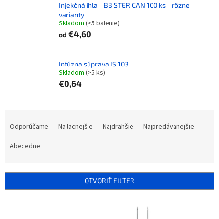
Injekčná ihla - BB STERICAN 100 ks - rôzne
varianty
Skladom
(>5 balenie)
€4,60
od
Infúzna súprava IS 103
Skladom
(>5 ks)
€0,64
R
a
Odporúčame
Najlacnejšie
Najdrahšie
Najpredávanejšie
d
e
Abecedne
n
i
e
OTVORIŤ FILTER
p
r
V
o
ý