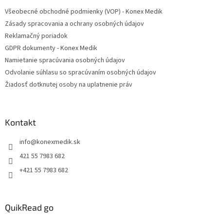
t
Všeobecné obchodné podmienky (VOP) - Konex Medik
i
Zásady spracovania a ochrany osobných údajov
e
Reklamačný poriadok
GDPR dokumenty - Konex Medik
Namietanie spracúvania osobných údajov
Odvolanie súhlasu so spracúvaním osobných údajov
Žiadosť dotknutej osoby na uplatnenie práv
Kontakt
info
@
konexmedik.sk
421 55 7983 682
+421 55 7983 682
QuikRead go