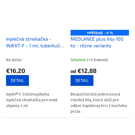
od
€13,42
–4 %
Injekčná striekačka -
MEDLANCE plus ihly 100
INJEKT-F - 1 ml, tuberkulin
ks - rôzne varianty
100ks
Na dotaz
Skladom
(>5 balenie)
€16,20
€12,88
od
DETAIL
DETAIL
Injekt®-F SoloDvojdielna
Bezpečnostná jednorázová
injekčná striekačka pre malé
sterilná ihla, ktorá slúži pre
objemy 1 ml
odber kapilárnej krvi z končeka
prsta.