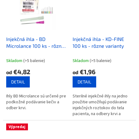
Injekčná ihla - BD
Injekčná ihla - KD-FINE
Microlance 100 ks - rôzne
100 ks - rôzne varianty
varianty
Skladom
(>5 balenie)
Skladom
(>5 balenie)
€4,82
€1,96
od
od
DETAIL
DETAIL
Ihly BD Microlance sú určené pre
Sterilné injekčné ihly na jedno
podkožné podávanie liečiv a
použitie umožňujú podávanie
odber krvi.
injekčných roztokov do tela
pacienta, na odbery krvi a
punkcie. 100ks
Výpredaj