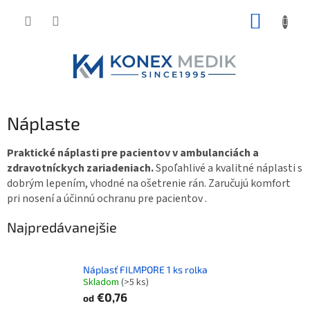
Prejsť
NÁKUP
na
obsah
KOŠÍK
Náplaste
Praktické náplasti pre pacientov v ambulanciách a
zdravotníckych zariadeniach.
Spoľahlivé a kvalitné náplasti s
dobrým lepením, vhodné na ošetrenie rán. Zaručujú komfort
pri nosení a účinnú ochranu pre pacientov .
Najpredávanejšie
Náplasť FILMPORE 1 ks rolka
Skladom
(>5 ks)
€0,76
od