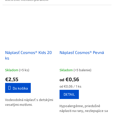
Náplasť Cosmos® Kids 20
Náplasť Cosmos® Pevná
ks
Skladom
(>5 ks)
Skladom
(>5 balenie)
€2,55
€0,56
od
Jednotková
od €0,06 / 1 ks
Do košíka
cena:
DETAIL
Vodeodolná náplasť s detskými
veselými motívmi.
Hypoalergénne, priedušné
náplasti na rany, nezlepujúce sa