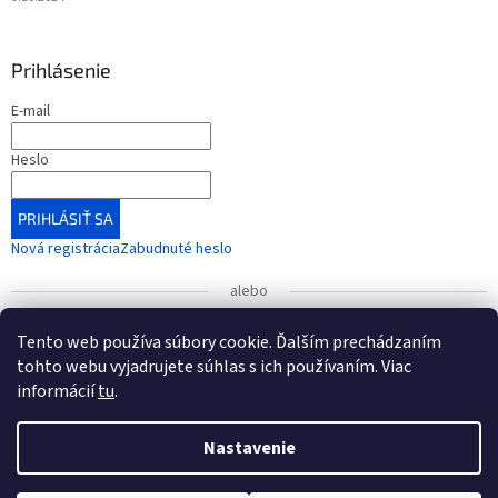
Prihlásenie
E-mail
Heslo
PRIHLÁSIŤ SA
Nová registrácia
Zabudnuté heslo
alebo
Prihlásiť sa cez Google
Tento web používa súbory cookie. Ďalším prechádzaním
tohto webu vyjadrujete súhlas s ich používaním. Viac
informácií
tu
.
UPOZORNENIE
: Radi by sme vás informovali o zmene čísla
bankového účtu, ktorá nadobudla platnosť od 1. januára
Vytvoril Shoptet
2026.
Nastavenie
Nové číslo účtu (od 1.1.2026): IBAN: SK54 7500 0000 0040