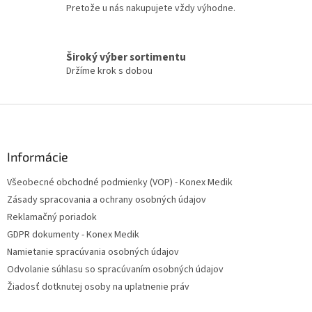
i
Pretože u nás nakupujete vždy výhodne.
s
u
Široký výber sortimentu
Držíme krok s dobou
Z
á
p
ä
Informácie
t
Všeobecné obchodné podmienky (VOP) - Konex Medik
i
Zásady spracovania a ochrany osobných údajov
e
Reklamačný poriadok
GDPR dokumenty - Konex Medik
Namietanie spracúvania osobných údajov
Odvolanie súhlasu so spracúvaním osobných údajov
Žiadosť dotknutej osoby na uplatnenie práv