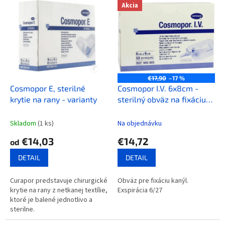
V
Akcia
o
ý
d
p
u
i
k
s
t
p
o
r
v
o
€17,90
–17 %
d
Cosmopor E, sterilné
Cosmopor I.V. 6x8cm -
u
krytie na rany - varianty
sterilný obväz na fixáciu
k
kanýl, 50 ks v balení
t
Skladom
(1 ks)
Na objednávku
o
€14,03
€14,72
od
v
DETAIL
DETAIL
Curapor predstavuje chirurgické
Obväz pre fixáciu kanýl.
krytie na rany z netkanej textílie,
Exspirácia 6/27
ktoré je balené jednotlivo a
sterilne.