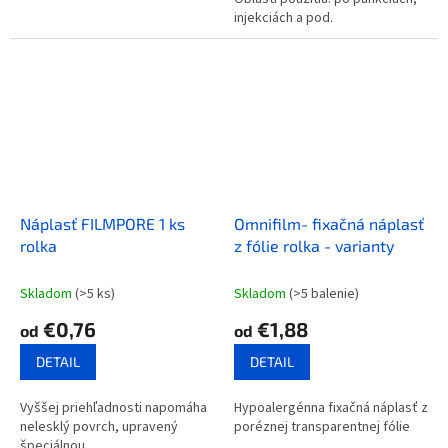
injekciách a pod.
Náplasť FILMPORE 1 ks
Omnifilm- fixačná náplasť
rolka
z fólie rolka - varianty
Skladom
(>5 ks)
Skladom
(>5 balenie)
€0,76
€1,88
od
od
DETAIL
DETAIL
Vyššej priehľadnosti napomáha
Hypoalergénna fixačná náplasť z
nelesklý povrch, upravený
poréznej transparentnej fólie
špeciálnou