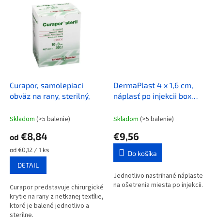
Curapor, samolepiaci
DermaPlast 4 x 1,6 cm,
obväz na rany, sterilný,
náplasť po injekcii box
250ks
Skladom
(>5 balenie)
Skladom
(>5 balenie)
€8,84
€9,56
od
Jednotková
od €0,12 / 1 ks
Do košíka
cena:
DETAIL
Jednotlivo nastrihané náplaste
na ošetrenia miesta po injekcii.
Curapor predstavuje chirurgické
krytie na rany z netkanej textílie,
ktoré je balené jednotlivo a
sterilne.