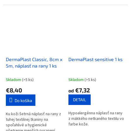
DermaPlast Classic, 8cm x
DermaPlast sensitive 1 ks
5m, náplasť na rany 1 ks
Skladom
(>5 ks)
Skladom
(>5 ks)
€8,40
€7,32
od
DETAIL
Do košíka
Hypoalergénna náplasť na rany
Ku koži šetrná náplasť na rany z
z mäkkého netkaného textilu vo
tuhej textilnej tkaniny na
farbe kože.
spoľahlivé a hygienické
ošetrenie menších poranení.