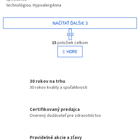
technológiou. Hypoalergénna
fixačná náplasť z poréznej
transparentnej fólie, prepúšťa
vzduch a vodné...
NAČÍTAŤ ĎALŠIE 3
S
1
2
t
O
r
15
položiek celkom
v
á
l
HORE
n
á
k
d
o
v
a
a
c
n
30 rokov na trhu
i
i
e
30 rokov kvality a spoľahlivosti
e
p
r
v
Certifikovaný predajca
k
Overený dodávateľ pre zdravotníctvo
y
v
ý
p
Pravidelné akcie a zľavy