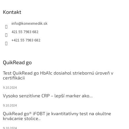
Kontakt
info
@
konexmedik.sk
421 55 7983 682
+421 55 7983 682
QuikRead go
Test QuikRead go HbA1c dosiahol striebornú úroveň v
certifikácii
9.10.2024
Vysoko senzitívne CRP – lepší marker ako...
9.10.2024
QuikRead go® iFOBT je kvantitatívny test na okultne
krvácanie stolice..
9.10.2024