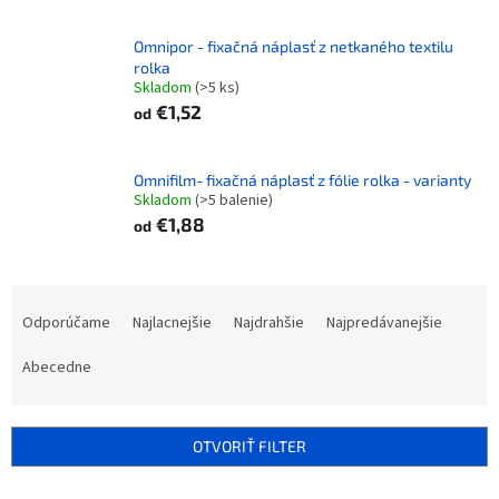
Omnipor - fixačná náplasť z netkaného textilu
rolka
Skladom
(>5 ks)
€1,52
od
Omnifilm- fixačná náplasť z fólie rolka - varianty
Skladom
(>5 balenie)
€1,88
od
R
a
Odporúčame
Najlacnejšie
Najdrahšie
Najpredávanejšie
d
e
Abecedne
n
i
e
OTVORIŤ FILTER
p
r