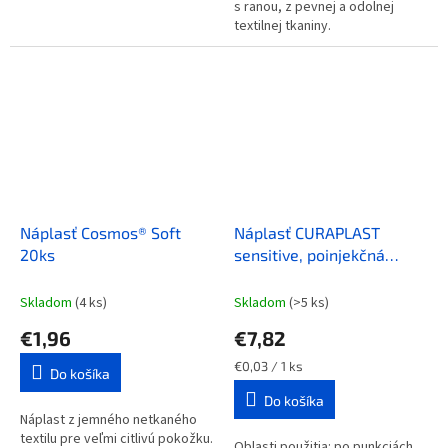
s ranou, z pevnej a odolnej
textilnej tkaniny.
Náplasť Cosmos® Soft
Náplasť CURAPLAST
20ks
sensitive, poinjekčná
náplasť 4 x 2 cm 250ks
Skladom
(4 ks)
Skladom
(>5 ks)
€1,96
€7,82
Jednotková
€0,03 / 1 ks
Do košíka
cena:
Do košíka
Náplast z jemného netkaného
textilu pre veľmi citlivú pokožku.
Oblasti použitia: po punkciách,