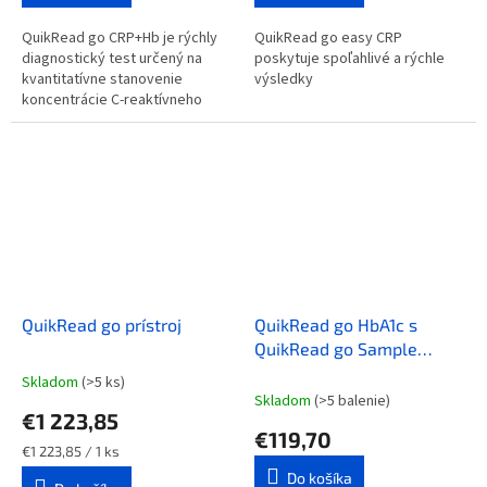
QuikRead go CRP+Hb je rýchly
QuikRead go easy CRP
diagnostický test určený na
poskytuje spoľahlivé a rýchle
kvantitatívne stanovenie
výsledky
koncentrácie C-reaktívneho
proteínu (CRP) a hemoglobínu
(Hb) z jednej vzorky krvi
pomocou...
QuikRead go prístroj
QuikRead go HbA1c s
QuikRead go Sample
Collector 1µl, 25 testov
Skladom
(>5 ks)
Priemerné
Skladom
(>5 balenie)
hodnotenie
€1 223,85
produktu
€119,70
je
Jednotková
€1 223,85 / 1 ks
5,0
cena:
Do košíka