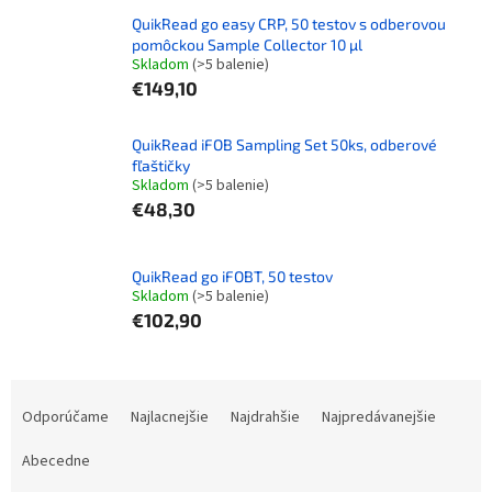
QuikRead go easy CRP, 50 testov s odberovou
pomôckou Sample Collector 10 µl
Skladom
(>5 balenie)
€149,10
QuikRead iFOB Sampling Set 50ks, odberové
fľaštičky
Skladom
(>5 balenie)
€48,30
QuikRead go iFOBT, 50 testov
Skladom
(>5 balenie)
€102,90
R
a
Odporúčame
Najlacnejšie
Najdrahšie
Najpredávanejšie
d
e
Abecedne
n