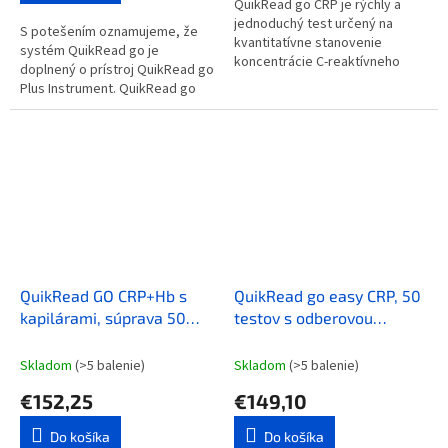
QuikRead go CRP je rýchly a
jednoduchý test určený na
S potešením oznamujeme, že
kvantitatívne stanovenie
systém QuikRead go je
koncentrácie C-reaktívneho
doplnený o prístroj QuikRead go
proteínu (CRP) v plnej krvi, sére
Plus Instrument. QuikRead go
a plazme pomocou prístroja
Plus Instrument je teraz k
QuikRead...
dispozícii na analýzu vzoriek
pacientov...
QuikRead GO CRP+Hb s
QuikRead go easy CRP, 50
kapilárami, súprava 50
testov s odberovou
testov
pomôckou Sample
Collector 10 µl
Skladom
(>5 balenie)
Skladom
(>5 balenie)
€152,25
€149,10
Do košíka
Do košíka