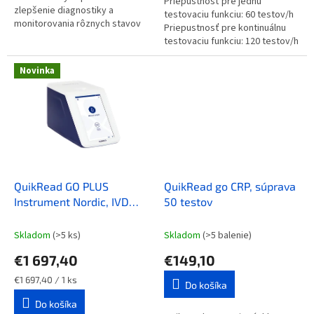
Priepustnosť pre jednu
zlepšenie diagnostiky a
testovaciu funkciu: 60 testov/h
monitorovania rôznych stavov
Priepustnosť pre kontinuálnu
vrátane COVID-19, cukrovky,
testovaciu funkciu: 120 testov/h
poškodenia obličiek,
Automatická kalibrácia meracej
kardiovaskulárnych...
jednotky LIS – možnosť
Novinka
QuikRead GO PLUS
QuikRead go CRP, súprava
Instrument Nordic, IVD
50 testov
prístroj pre POCT
Skladom
(>5 ks)
Skladom
(>5 balenie)
€1 697,40
€149,10
Jednotková
€1 697,40 / 1 ks
Do košíka
cena:
Do košíka