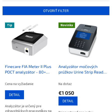
i
e
OTVORIŤ FILTER
p
r
V
Tip
Novinka
o
ý
d
p
u
i
k
s
t
p
o
r
v
o
d
Finecare FIA Meter II Plus
Analyzátor močových
u
POCT analyzátor - 80+
prúžkov Urine Strip Reader
k
parametrov
40
t
Cena na vyžiadanie
Na dotaz
o
€1 050
v
DETAIL
DETAIL
Analyzátor je určený pre
zdravotníckych pracovníkov na