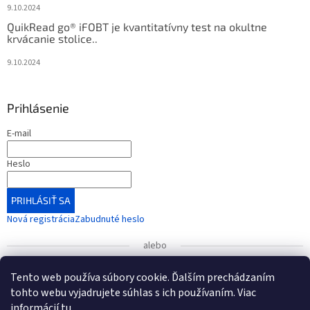
9.10.2024
QuikRead go® iFOBT je kvantitatívny test na okultne
krvácanie stolice..
9.10.2024
Prihlásenie
E-mail
Heslo
PRIHLÁSIŤ SA
Nová registrácia
Zabudnuté heslo
alebo
Prihlásiť sa cez Google
Tento web používa súbory cookie. Ďalším prechádzaním
tohto webu vyjadrujete súhlas s ich používaním. Viac
informácií
tu
.