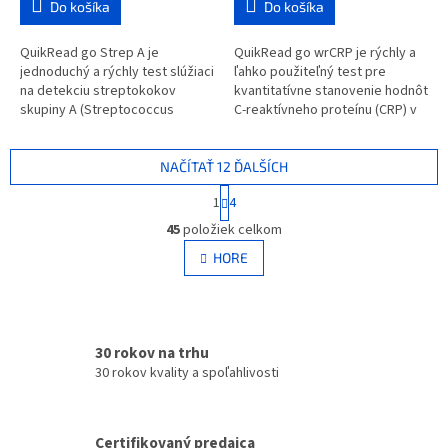
Do košíka
Do košíka
QuikRead go Strep A je
QuikRead go wrCRP je rýchly a
jednoduchý a rýchly test slúžiaci
ľahko použiteľný test pre
na detekciu streptokokov
kvantitatívne stanovenie hodnôt
skupiny A (Streptococcus
C-reaktívneho proteínu (CRP) v
pyogenes) vo vzorkách výterov
plnej krvi, sére a plazme
z hrdla. Tieto baktérie sú
pomocou prístroja QuikRead
jedným zo...
go....
NAČÍTAŤ 12 ĎALŠÍCH
S
1
4
t
O
r
45
položiek celkom
v
á
l
HORE
n
á
k
d
o
v
a
a
c
n
30 rokov na trhu
i
i
e
30 rokov kvality a spoľahlivosti
e
p
r
v
Certifikovaný predajca