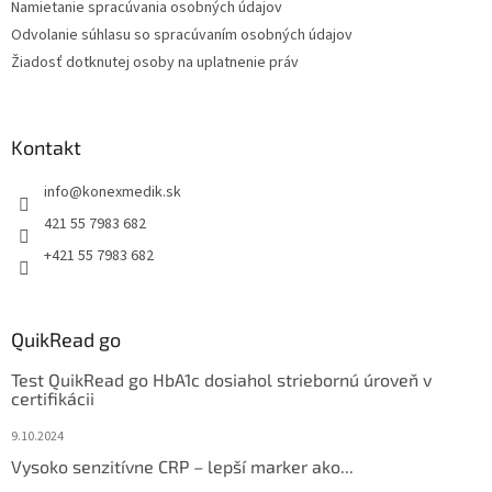
Namietanie spracúvania osobných údajov
Odvolanie súhlasu so spracúvaním osobných údajov
Žiadosť dotknutej osoby na uplatnenie práv
Kontakt
info
@
konexmedik.sk
421 55 7983 682
+421 55 7983 682
QuikRead go
Test QuikRead go HbA1c dosiahol striebornú úroveň v
certifikácii
9.10.2024
Vysoko senzitívne CRP – lepší marker ako...