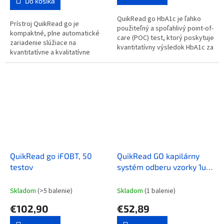
z
Do košíka
5
QuikRead go HbA1c je ľahko
hviezdičiek.
Prístroj QuikRead go je
použiteľný a spoľahlivý point-of-
kompaktné, plne automatické
care (POC) test, ktorý poskytuje
zariadenie slúžiace na
kvantitatívny výsledok HbA1c za
kvantitatívne a kvalitatívne
menej než 6 minút. Odber
meranie. Používa sa v
vzorky v jednom kroku...
kombinácii so súpravami
reagencií QuikRead go....
QuikRead go iFOBT, 50
QuikRead GO kapilárny
testov
systém odberu vzorky 1ul;
1x25 ks; pre HbA1c
Skladom
(>5 balenie)
Skladom
(1 balenie)
€102,90
€52,89