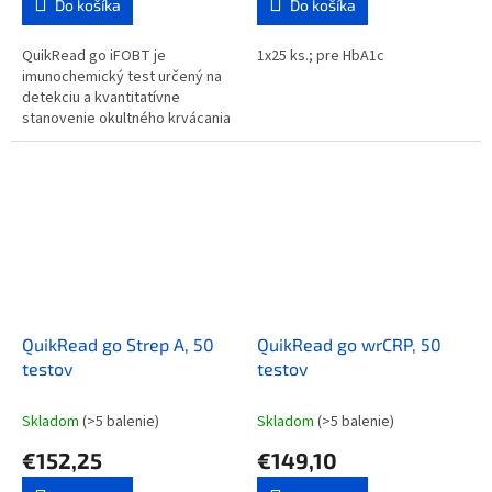
Do košíka
Do košíka
QuikRead go iFOBT je
1x25 ks.; pre HbA1c
imunochemický test určený na
detekciu a kvantitatívne
stanovenie okultného krvácania
vo vzorkách ľudskej stolice v
prípadoch suspektného
krvácania z dolnej...
QuikRead go Strep A, 50
QuikRead go wrCRP, 50
testov
testov
Skladom
(>5 balenie)
Skladom
(>5 balenie)
€152,25
€149,10