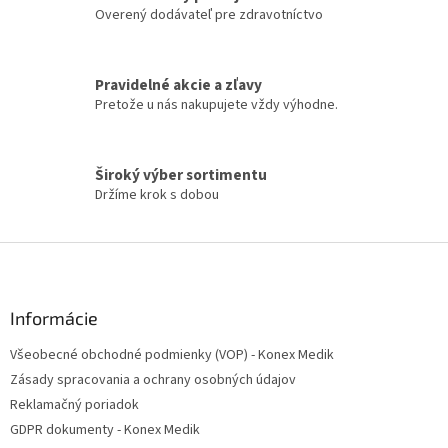
k
Overený dodávateľ pre zdravotníctvo
y
v
ý
p
Pravidelné akcie a zľavy
i
Pretože u nás nakupujete vždy výhodne.
s
u
Široký výber sortimentu
Držíme krok s dobou
Z
á
p
ä
Informácie
t
Všeobecné obchodné podmienky (VOP) - Konex Medik
i
Zásady spracovania a ochrany osobných údajov
e
Reklamačný poriadok
GDPR dokumenty - Konex Medik