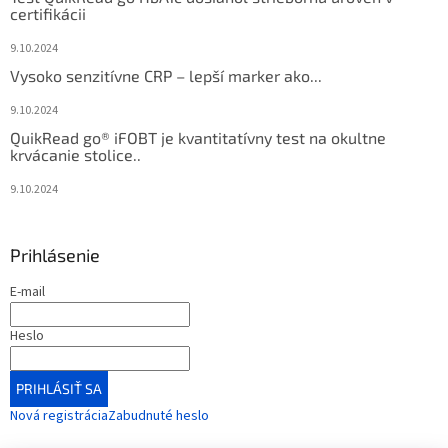
certifikácii
9.10.2024
Vysoko senzitívne CRP – lepší marker ako...
9.10.2024
QuikRead go® iFOBT je kvantitatívny test na okultne
krvácanie stolice..
9.10.2024
Prihlásenie
E-mail
Heslo
PRIHLÁSIŤ SA
Nová registrácia
Zabudnuté heslo