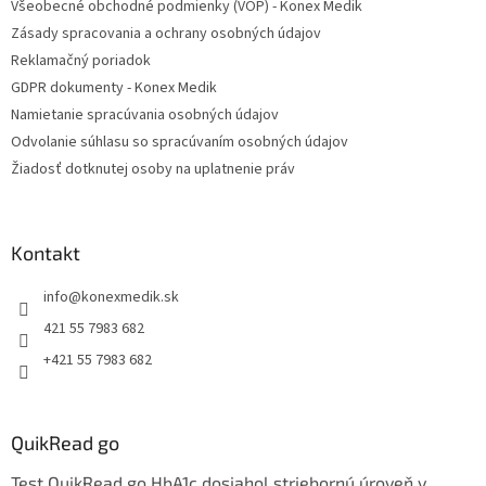
Všeobecné obchodné podmienky (VOP) - Konex Medik
i
Zásady spracovania a ochrany osobných údajov
e
Reklamačný poriadok
GDPR dokumenty - Konex Medik
Namietanie spracúvania osobných údajov
Odvolanie súhlasu so spracúvaním osobných údajov
Žiadosť dotknutej osoby na uplatnenie práv
Kontakt
info
@
konexmedik.sk
421 55 7983 682
+421 55 7983 682
QuikRead go
Test QuikRead go HbA1c dosiahol striebornú úroveň v