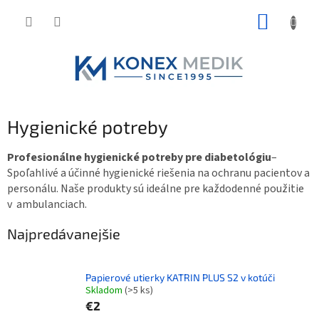
Prejsť
NÁKUP
na
obsah
KOŠÍK
Hygienické potreby
Profesionálne hygienické potreby pre diabetológiu
–
Spoľahlivé a účinné hygienické riešenia na ochranu pacientov a
personálu. Naše produkty sú ideálne pre každodenné použitie
v ambulanciach.
Najpredávanejšie
Papierové utierky KATRIN PLUS S2 v kotúči
Skladom
(>5 ks)
€2