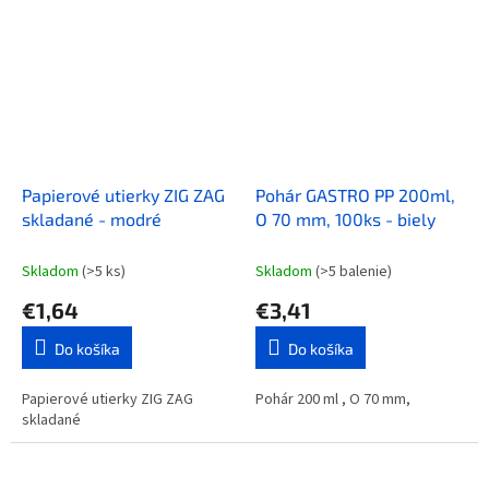
Papierové utierky ZIG ZAG
Pohár GASTRO PP 200ml,
skladané - modré
O 70 mm, 100ks - biely
Skladom
(>5 ks)
Skladom
(>5 balenie)
€1,64
€3,41
Do košíka
Do košíka
Papierové utierky ZIG ZAG
Pohár 200 ml , O 70 mm,
skladané