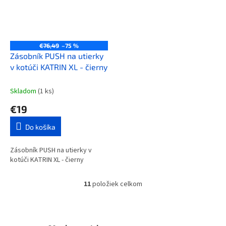
€76,49
–75 %
Zásobník PUSH na utierky
v kotúči KATRIN XL - čierny
Skladom
(1 ks)
€19
Do košíka
Zásobník PUSH na utierky v
kotúči KATRIN XL - čierny
11
položiek celkom
O
v
l
á