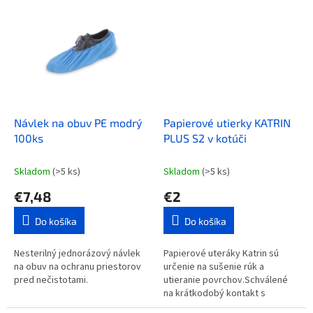
Návlek na obuv PE modrý
Papierové utierky KATRIN
100ks
PLUS S2 v kotúči
Skladom
(>5 ks)
Skladom
(>5 ks)
€7,48
€2
Do košíka
Do košíka
Nesterilný jednorázový návlek
Papierové uteráky Katrin sú
na obuv na ochranu priestorov
určenie na sušenie rúk a
pred nečistotami.
utieranie povrchov.Schválené
na krátkodobý kontakt s
potravinami.