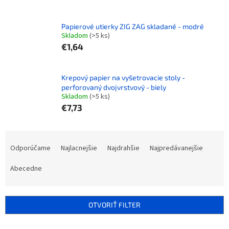
Papierové utierky ZIG ZAG skladané - modré
Skladom
(>5 ks)
€1,64
Krepový papier na vyšetrovacie stoly -
perforovaný dvojvrstvový - biely
Skladom
(>5 ks)
€7,73
R
a
Odporúčame
Najlacnejšie
Najdrahšie
Najpredávanejšie
d
e
Abecedne
n
i
e
OTVORIŤ FILTER
p
r