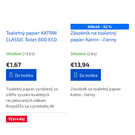
€29,43
–52 %
Toaletný papier KATRIN
Zásobník na toaletný
CLASSIC Toilet 800 ECO
papier Katrin - čierny
Skladom
(>5 ks)
Skladom
(1 ks)
€1,67
€13,94
Do košíka
Do košíka
Toaletný papier vyrobený zo
Zásobník na toaletný papier
100% vysoko kvalitných
Katrin - čierny
recyklovaných vlákien.
Rozpúšťa sa v priebehu 90
sekúnd.
Výpredaj