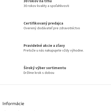
d
30 rokov na trhu
a
30 rokov kvality a spoľahlivosti
c
i
e
Certifikovaný predajca
p
Overený dodávateľ pre zdravotníctvo
r
v
k
y
Pravidelné akcie a zľavy
v
Pretože u nás nakupujete vždy výhodne.
ý
p
i
s
Široký výber sortimentu
u
Držíme krok s dobou
Z
á
p
ä
Informácie
t