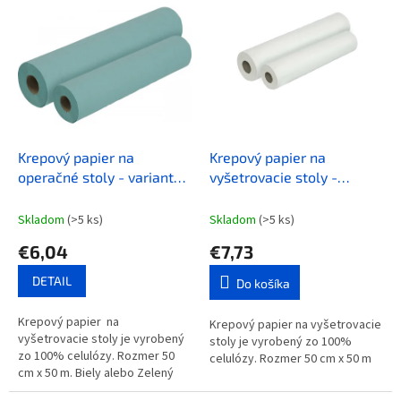
V
o
ý
d
p
u
i
k
s
t
p
o
r
v
o
d
Krepový papier na
Krepový papier na
u
operačné stoly - varianty
vyšetrovacie stoly -
k
50 cm x 50 m
perforovaný dvojvrstvový -
t
biely
Skladom
(>5 ks)
Skladom
(>5 ks)
o
€6,04
€7,73
v
DETAIL
Do košíka
Krepový papier na
Krepový papier na vyšetrovacie
vyšetrovacie stoly je vyrobený
stoly je vyrobený zo 100%
zo 100% celulózy. Rozmer 50
celulózy. Rozmer 50 cm x 50 m
cm x 50 m. Biely alebo Zelený