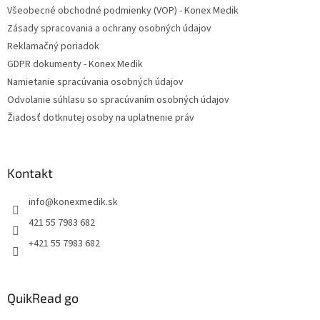
t
Všeobecné obchodné podmienky (VOP) - Konex Medik
i
Zásady spracovania a ochrany osobných údajov
e
Reklamačný poriadok
GDPR dokumenty - Konex Medik
Namietanie spracúvania osobných údajov
Odvolanie súhlasu so spracúvaním osobných údajov
Žiadosť dotknutej osoby na uplatnenie práv
Kontakt
info
@
konexmedik.sk
421 55 7983 682
+421 55 7983 682
QuikRead go