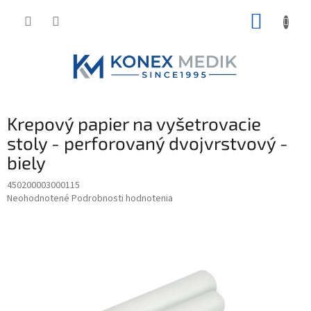
Prejsť
NÁKUP
na
obsah
KOŠÍK
Krepový papier na vyšetrovacie
stoly - perforovaný dvojvrstvový -
biely
450200003000115
Priemerné
Neohodnotené
Podrobnosti hodnotenia
hodnotenie
produktu
je
0,0
z
5
hviezdičiek.