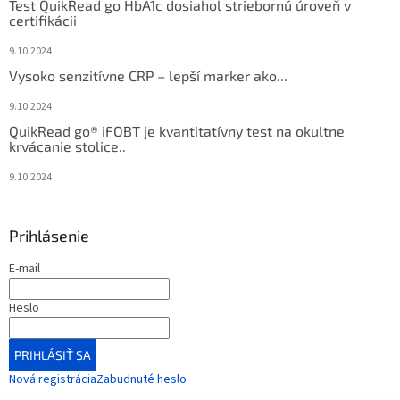
Test QuikRead go HbA1c dosiahol striebornú úroveň v
certifikácii
9.10.2024
Vysoko senzitívne CRP – lepší marker ako...
9.10.2024
QuikRead go® iFOBT je kvantitatívny test na okultne
krvácanie stolice..
9.10.2024
Prihlásenie
E-mail
Heslo
PRIHLÁSIŤ SA
Nová registrácia
Zabudnuté heslo