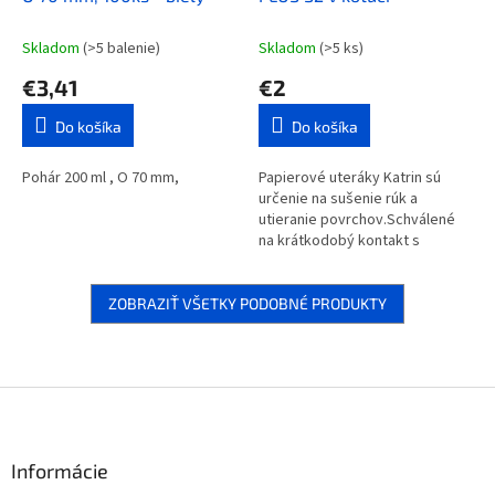
Skladom
(>5 balenie)
Skladom
(>5 ks)
€3,41
€2
Do košíka
Do košíka
Pohár 200 ml , O 70 mm,
Papierové uteráky Katrin sú
určenie na sušenie rúk a
utieranie povrchov.Schválené
na krátkodobý kontakt s
potravinami.
ZOBRAZIŤ VŠETKY PODOBNÉ PRODUKTY
Z
á
p
ä
Informácie