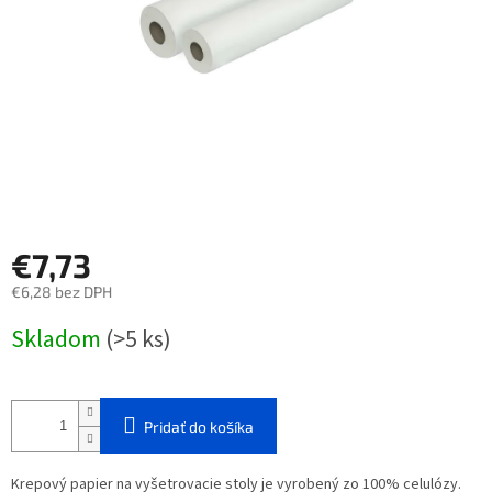
€7,73
€6,28 bez DPH
Jednotková
Skladom
(>5 ks)
cena:
Pridať do košíka
Krepový papier na vyšetrovacie stoly je vyrobený zo 100% celulózy.