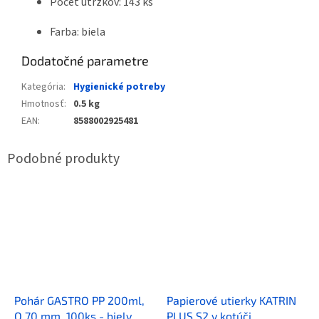
Počet útržkov: 143 ks
Farba: biela
Dodatočné parametre
Kategória
:
Hygienické potreby
Hmotnosť
:
0.5 kg
EAN
:
8588002925481
Pohár GASTRO PP 200ml,
Papierové utierky KATRIN
O 70 mm, 100ks - biely
PLUS S2 v kotúči