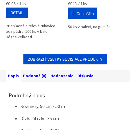
Jednotková
Jednotková
€0,03 / 1 ks
€0,14 / 1 ks
cena:
cena:
DETAIL
Do košíka
Priehľadné nitrilové rukavice
50 ks v balení, na gumičku
bez púdru. 100 ks v balení.
Rôzne veľkosti
ZOBRAZIŤ VŠETKY SÚVISIACE PRODUKTY
Popis
Podobné (8)
Hodnotenie
Diskusia
Podrobný popis
Rozmery: 50 cm x 50 m
Dĺžka útržku: 35 cm