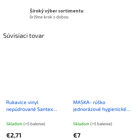
Široký výber sortimentu
Držíme krok s dobou
Súvisiaci tovar
Rukavice vinyl
MASKA- rúško
nepúdrované Santex
jednorázové hygienické
100ks - rôzne variatny
SANI EVO HMF1 50 ks v
balení
Skladom
(>5 balenie)
Skladom
(>5 balenie)
€2,71
€7