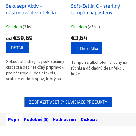
Sekusept Aktiv -
Soft-Zellin C - sterilný
nástrojová dezinfekcia
tampón napustený
alkoholom
Skladom
(3 ks)
Skladom
(>5 ks)
€59,69
€3,64
od
DETAIL
Do košíka
Sekusept aktiv je vysoko účinný
Tampón s alkoholom určený na
čistiaci a dezinfekčný prípravok
rýchlu a dôkladnú dezinfekciu
pre nástrojovú dezinfekciu,
kože.
vrátane endoskopov, ktorý sa
riedi vodou!
ZOBRAZIŤ VŠETKY SÚVISIACE PRODUKTY
Popis
Podobné (5)
Hodnotenie
Diskusia