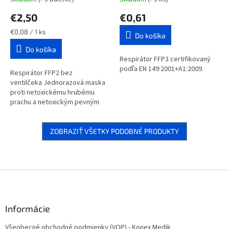
€2,50
€0,61
Jednotková
€0,08 / 1 ks
Do košíka
cena:
Do košíka
Respirátor FFP3 certifikovaný
podľa EN 149:2001+A1:2009.
Respirátor FFP2 bez
ventilčeka Jednorazová maska
proti netoxickému hrubému
prachu a netoxickým pevným
časticiam (napr. prach z tvrdého
dreva, sklenená vata, plasty,...
ZOBRAZIŤ VŠETKY PODOBNÉ PRODUKTY
Z
á
p
ä
Informácie
t
Všeobecné obchodné podmienky (VOP) - Konex Medik