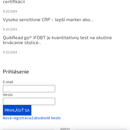
certifikácii
9.10.2024
Vysoko senzitívne CRP – lepší marker ako...
9.10.2024
QuikRead go® iFOBT je kvantitatívny test na okultne
krvácanie stolice..
9.10.2024
Prihlásenie
E-mail
Heslo
PRIHLÁSIŤ SA
Nová registrácia
Zabudnuté heslo
alebo