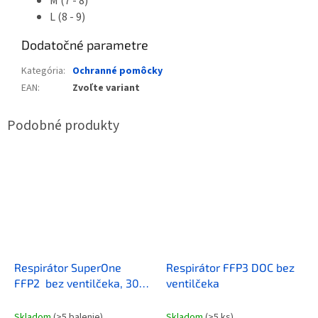
M (7 - 8)
L (8 - 9)
Dodatočné parametre
Kategória
:
Ochranné pomôcky
EAN
:
Zvoľte variant
Respirátor SuperOne
Respirátor FFP3 DOC bez
FFP2 bez ventilčeka, 30
ventilčeka
ks
Skladom
(>5 balenie)
Skladom
(>5 ks)