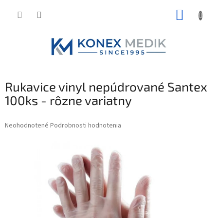
Prejsť
NÁKUP
na
obsah
KOŠÍK
Rukavice vinyl nepúdrované Santex
100ks - rôzne variatny
Priemerné
Neohodnotené
Podrobnosti hodnotenia
hodnotenie
produktu
je
0,0
z
5
hviezdičiek.