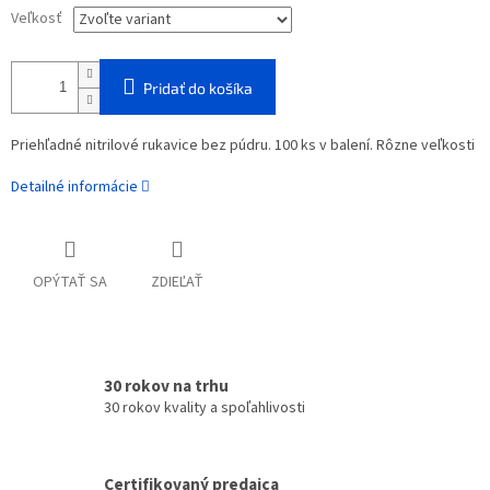
Veľkosť
Pridať do košíka
Priehľadné nitrilové rukavice bez púdru. 100 ks v balení. Rôzne veľkosti
Detailné informácie
OPÝTAŤ SA
ZDIEĽAŤ
30 rokov na trhu
30 rokov kvality a spoľahlivosti
Certifikovaný predajca