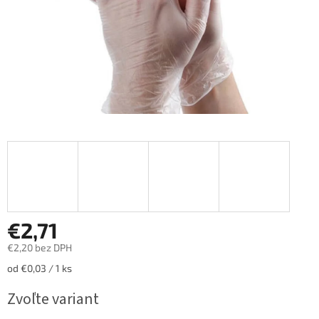
€2,71
€2,20 bez DPH
Jednotková
od €0,03 / 1 ks
cena:
Zvoľte variant