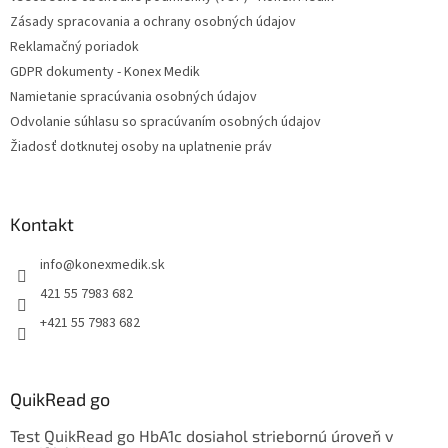
i
Zásady spracovania a ochrany osobných údajov
e
Reklamačný poriadok
GDPR dokumenty - Konex Medik
Namietanie spracúvania osobných údajov
Odvolanie súhlasu so spracúvaním osobných údajov
Žiadosť dotknutej osoby na uplatnenie práv
Kontakt
info
@
konexmedik.sk
421 55 7983 682
+421 55 7983 682
QuikRead go
Test QuikRead go HbA1c dosiahol striebornú úroveň v