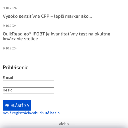
9.10.2024
Vysoko senzitívne CRP – lepší marker ako...
9.10.2024
QuikRead go® iFOBT je kvantitatívny test na okultne
krvácanie stolice..
9.10.2024
Prihlásenie
E-mail
Heslo
PRIHLÁSIŤ SA
Nová registrácia
Zabudnuté heslo
alebo