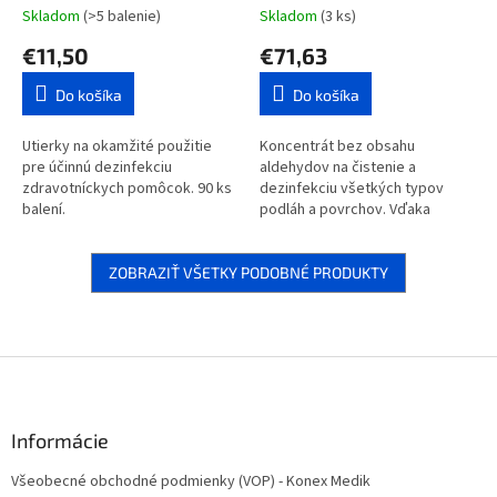
Skladom
(>5 balenie)
Skladom
(3 ks)
€11,50
€71,63
Do košíka
Do košíka
Utierky na okamžité použitie
Koncentrát bez obsahu
pre účinnú dezinfekciu
aldehydov na čistenie a
zdravotníckych pomôcok. 90 ks
dezinfekciu všetkých typov
balení.
podláh a povrchov. Vďaka
skutočnej unikátnej receptúre,
ktorá je zároveň inteligentná a
harmonicky...
ZOBRAZIŤ VŠETKY PODOBNÉ PRODUKTY
Z
á
p
ä
Informácie
t
Všeobecné obchodné podmienky (VOP) - Konex Medik
i