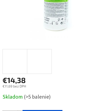
€14,38
€11,69 bez DPH
Jednotková
Skladom
(>5 balenie)
cena: