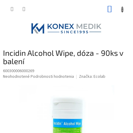
Prejsť
NÁKUP
na
obsah
KOŠÍK
Incidin Alcohol Wipe, dóza - 90ks v
balení
600300006000269
Priemerné
Neohodnotené
Podrobnosti hodnotenia
Značka:
Ecolab
hodnotenie
produktu
je
0,0
z
5
hviezdičiek.