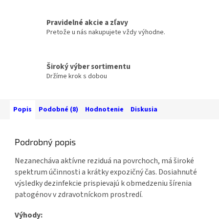
Pravidelné akcie a zľavy
Pretože u nás nakupujete vždy výhodne.
Široký výber sortimentu
Držíme krok s dobou
Popis
Podobné (8)
Hodnotenie
Diskusia
Podrobný popis
Nezanecháva aktívne reziduá na povrchoch, má široké
spektrum účinnosti a krátky expozičný čas. Dosiahnuté
výsledky dezinfekcie prispievajú k obmedzeniu šírenia
patogénov v zdravotníckom prostredí.
Výhody: