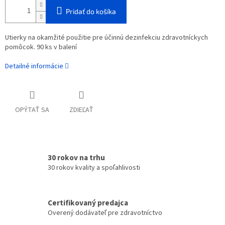
Pridať do košíka
Utierky na okamžité použitie pre účinnú dezinfekciu zdravotníckych
pomôcok. 90 ks v balení
Detailné informácie
OPÝTAŤ SA
ZDIEĽAŤ
30 rokov na trhu
30 rokov kvality a spoľahlivosti
Certifikovaný predajca
Overený dodávateľ pre zdravotníctvo