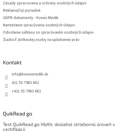
Zásady spracovania a ochrany osobných údajov
e
Reklamačný poriadok
GDPR dokumenty - Konex Medik
Namietanie spracúvania osobných údajov
Odvolanie súhlasu so spracúvaním osobných údajov
Žiadosť dotknutej osoby na uplatnenie práv
Kontakt
info
@
konexmedik.sk
421 55 7983 682
+421 55 7983 682
QuikRead go
Test QuikRead go HbA1c dosiahol striebornú úroveň v
certifikácii