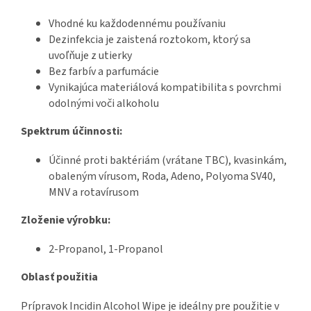
Vhodné ku každodennému používaniu
Dezinfekcia je zaistená roztokom, ktorý sa
uvoľňuje z utierky
Bez farbív a parfumácie
Vynikajúca materiálová kompatibilita s povrchmi
odolnými voči alkoholu
Spektrum účinnosti:
Účinné proti baktériám (vrátane TBC), kvasinkám,
obaleným vírusom, Roda, Adeno, Polyoma SV40,
MNV a rotavírusom
Zloženie výrobku:
2-Propanol, 1-Propanol
Oblasť použitia
Prípravok Incidin Alcohol Wipe je ideálny pre použitie v