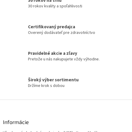
30 rokov na trhu
i
i
e
30 rokov kvality a spoľahlivosti
e
p
r
v
Certifikovaný predajca
k
Overený dodávateľ pre zdravotníctvo
y
v
ý
p
Pravidelné akcie a zľavy
i
Pretože u nás nakupujete vždy výhodne.
s
u
Široký výber sortimentu
Držíme krok s dobou
Z
á
p
ä
Informácie
t