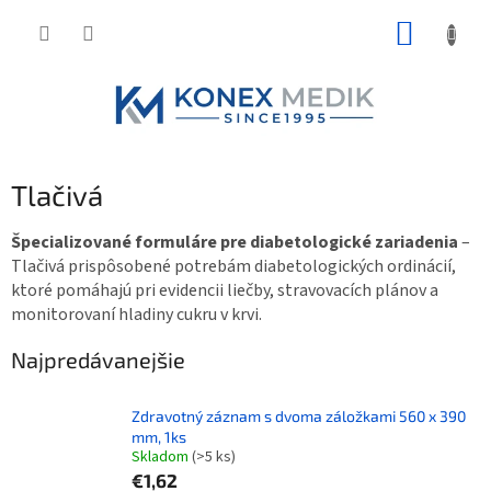
Prejsť
NÁKUP
na
obsah
KOŠÍK
Tlačivá
Špecializované formuláre pre diabetologické zariadenia
–
Tlačivá prispôsobené potrebám diabetologických ordinácií,
ktoré pomáhajú pri evidencii liečby, stravovacích plánov a
monitorovaní hladiny cukru v krvi.
Najpredávanejšie
Zdravotný záznam s dvoma záložkami 560 x 390
mm, 1ks
Skladom
(>5 ks)
€1,62