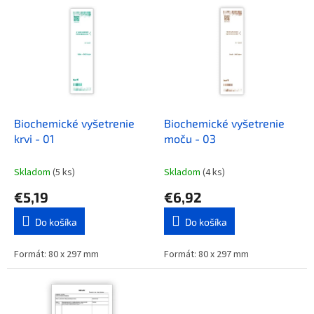
V
o
ý
d
p
u
i
k
s
t
p
o
r
v
o
d
Biochemické vyšetrenie
Biochemické vyšetrenie
u
krvi - 01
moču - 03
k
t
Skladom
(5 ks)
Skladom
(4 ks)
o
€5,19
€6,92
v
Do košíka
Do košíka
Formát: 80 x 297 mm
Formát: 80 x 297 mm