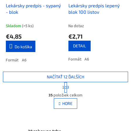
Lekársky predpis - sypaný
Lekársky predpis lepený
- blok
blok 100 listov
Skladom
(>5 ks)
Na dotaz
€4,85
€2,71
DETAIL
Do košíka
Formát: A6
Formát A6
NAČÍTAŤ 12 ĎALŠÍCH
S
1
3
t
O
r
35
položiek celkom
v
á
l
HORE
n
á
k
d
o
v
a
a
c
n