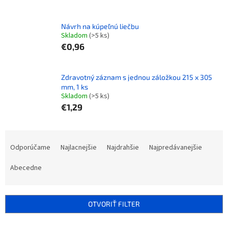
Návrh na kúpeľnú liečbu
Skladom
(>5 ks)
€0,96
Zdravotný záznam s jednou záložkou 215 x 305
mm, 1 ks
Skladom
(>5 ks)
€1,29
R
a
Odporúčame
Najlacnejšie
Najdrahšie
Najpredávanejšie
d
e
Abecedne
n
i
e
OTVORIŤ FILTER
p
r