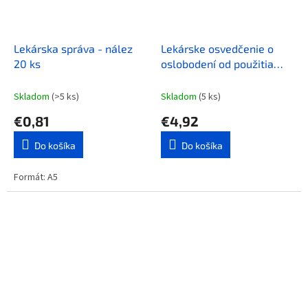
Lekárska správa - nález
Lekárske osvedčenie o
20 ks
oslobodení od použitia
bezpečnostných systémov
vozidla
Skladom
(>5 ks)
Skladom
(5 ks)
€0,81
€4,92
Do košíka
Do košíka
Formát: A5