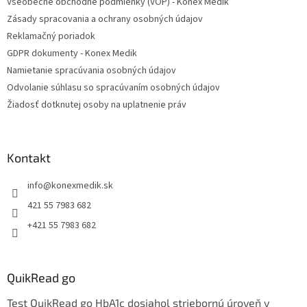
Všeobecné obchodné podmienky (VOP) - Konex Medik
i
Zásady spracovania a ochrany osobných údajov
e
Reklamačný poriadok
GDPR dokumenty - Konex Medik
Namietanie spracúvania osobných údajov
Odvolanie súhlasu so spracúvaním osobných údajov
Žiadosť dotknutej osoby na uplatnenie práv
Kontakt
info
@
konexmedik.sk
421 55 7983 682
+421 55 7983 682
QuikRead go
Test QuikRead go HbA1c dosiahol striebornú úroveň v