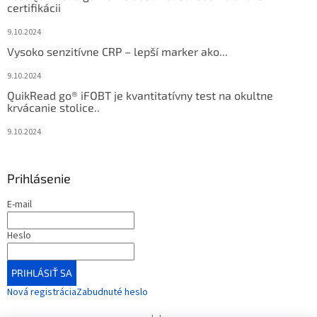
certifikácii
9.10.2024
Vysoko senzitívne CRP – lepší marker ako...
9.10.2024
QuikRead go® iFOBT je kvantitatívny test na okultne
krvácanie stolice..
9.10.2024
Prihlásenie
E-mail
Heslo
PRIHLÁSIŤ SA
Nová registrácia
Zabudnuté heslo