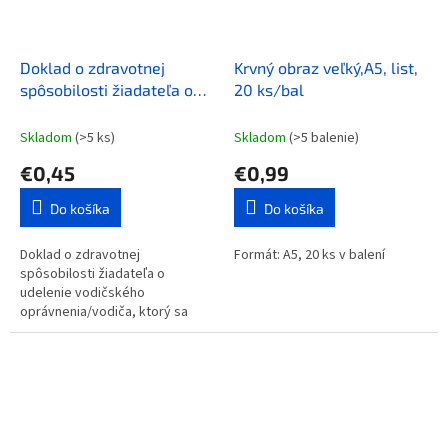
Doklad o zdravotnej
Krvný obraz veľký,A5, list,
spôsobilosti žiadateľa o
20 ks/bal
udelenie vodičského
oprávnenia
Skladom
(>5 ks)
Skladom
(>5 balenie)
€0,45
€0,99
Do košíka
Do košíka
Doklad o zdravotnej
Formát: A5, 20 ks v balení
spôsobilosti žiadateľa o
udelenie vodičského
oprávnenia/vodiča, ktorý sa
podrobuje preskúmaniu
zdravotnej spôsobilosti