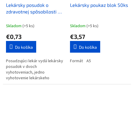
Lekársky posudok o
Lekársky poukaz blok 50ks
zdravotnej spôsobilosti na
nosenie zbrane
Skladom
(>5 ks)
Skladom
(>5 ks)
€0,73
€3,57
Do košíka
Do košíka
Posudzujúci lekár vydá lekársky
Formát A5
posudok v dvoch
vyhotoveniach, jedno
vyhotovenie lekárskeho
posudku je súčasťou zdravotnej
dokumentácie žiadateľa alebo
držiteľa a jeho druhé...