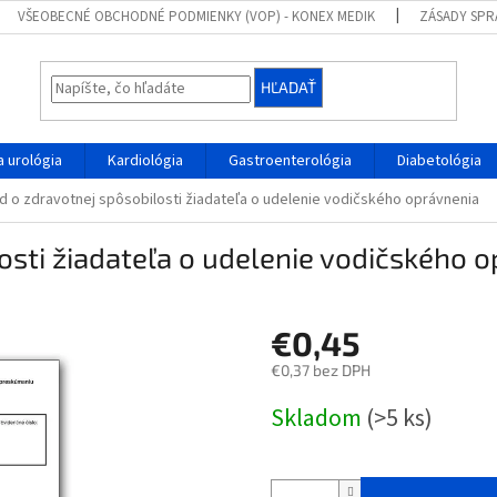
VŠEOBECNÉ OBCHODNÉ PODMIENKY (VOP) - KONEX MEDIK
ZÁSADY SPR
HĽADAŤ
 urológia
Kardiológia
Gastroenterológia
Diabetológia
d o zdravotnej spôsobilosti žiadateľa o udelenie vodičského oprávnenia
osti žiadateľa o udelenie vodičského 
€0,45
€0,37 bez DPH
Jednotková
Skladom
(>5 ks)
cena: