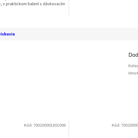
, v praktickom balení s dávkovacím
iskusia
Dod
Kate
Hmot
Kód:
700200001801006
Kód:
7002000