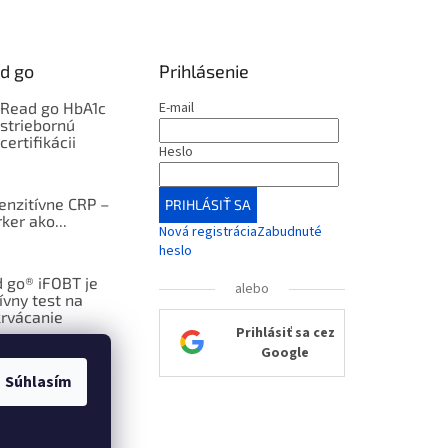
d go
Prihlásenie
kRead go HbA1c
E-mail
 striebornú
certifikácii
Heslo
enzitívne CRP –
PRIHLÁSIŤ SA
ker ako...
Nová registrácia
Zabudnuté
heslo
 go® iFOBT je
alebo
ívny test na
krvácanie
Prihlásiť sa cez
Google
Súhlasím