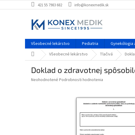
Prejsť
421 55 7983 682
info@konexmedik.sk
na
obsah
Všeobecné lekárstvo
Pediatria
Gynekólogia a
Domov
Všeobecné lekárstvo
Tlačivá
Dokla
Doklad o zdravotnej spôsobil
Priemerné
Neohodnotené
Podrobnosti hodnotenia
hodnotenie
produktu
je
0,0
z
5
hviezdičiek.