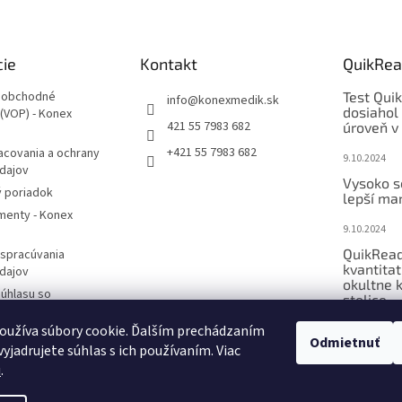
cie
Kontakt
QuikRea
 obchodné
Test Qui
info
@
konexmedik.sk
dosiahol
(VOP) - Konex
421 55 7983 682
úroveň v 
+421 55 7983 682
acovania a ochrany
9.10.2024
dajov
Vysoko s
 poriadok
lepší mar
enty - Konex
9.10.2024
QuikRead
 spracúvania
kvantitat
dajov
okultne 
úhlasu so
stolice..
́m osobných údajov
oužíva súbory cookie. Ďalším prechádzaním
9.10.2024
otknutej osoby na
Odmietnuť
yjadrujete súhlas s ich používaním. Viac
ráv
o
u
.