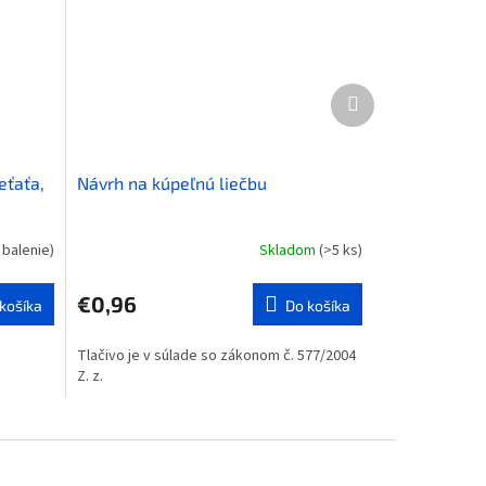
Ďalší
produkt
eťaťa,
Návrh na kúpeľnú liečbu
 balenie)
Skladom
(>5 ks)
€0,96
košíka
Do košíka
Tlačivo je v súlade so zákonom č. 577/2004
Z. z.