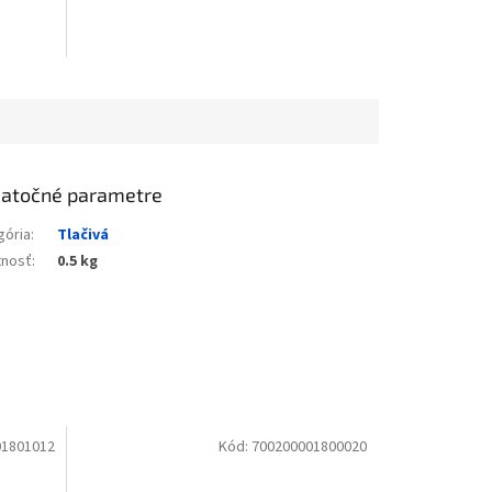
atočné parametre
gória
:
Tlačivá
nosť
:
0.5 kg
01801012
Kód:
700200001800020