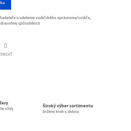
íka
 žiadateľa o udelenie vodičského oprávnenia/vodiča,
dravotnej spôsobilosti
ZDIEĽAŤ
zľavy
Široký výber sortimentu
ete vždy
Držíme krok s dobou