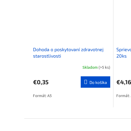
Dohoda o poskytovaní zdravotnej
Spriev
starostlivosti
20ks
Skladom
(>5 ks)
€0,35
€4,1
Do košíka
Formát: A5
Formát:
Z
á