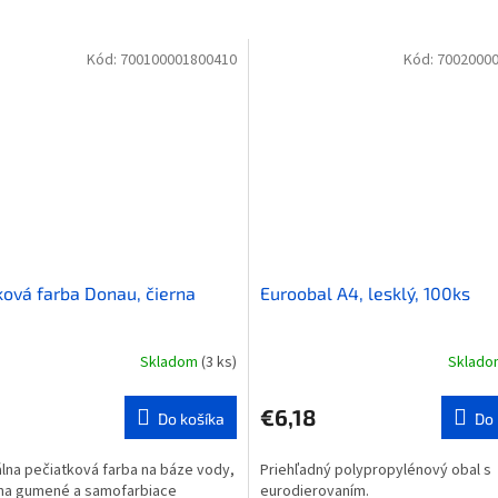
Kód:
700100001800410
Kód:
7002000
ková farba Donau, čierna
Euroobal A4, lesklý, 100ks
Skladom
(3 ks)
Sklad
€6,18
Do košíka
Do 
lna pečiatková farba na báze vody,
Priehľadný polypropylénový obal s
na gumené a samofarbiace
eurodierovaním.