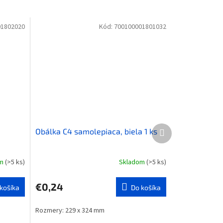
01802020
Kód:
700100001801032
Ďalší
Obálka C4 samolepiaca, biela 1 ks
produkt
om
(>5 ks)
Skladom
(>5 ks)
€0,24
košíka
Do košíka
Rozmery: 229 x 324 mm