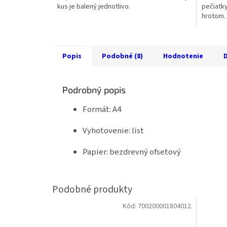
kus je balený jednotlivo.
pečiatky
hrotom.
Popis
Podobné (8)
Hodnotenie
D
Podrobný popis
Formát: A4
Vyhotovenie: list
Papier: bezdrevný ofsetový
Kód:
700200001804012