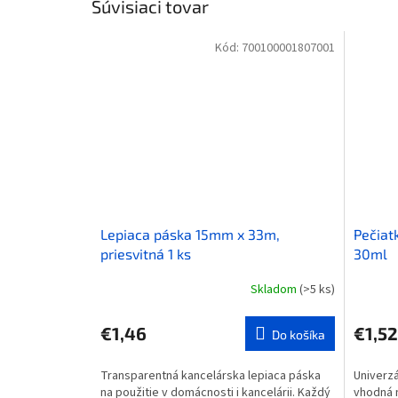
Súvisiaci tovar
Kód:
700100001807001
Lepiaca páska 15mm x 33m,
Pečiat
priesvitná 1 ks
30ml
Skladom
(>5 ks)
€1,46
€1,52
Do košíka
Transparentná kancelárska lepiaca páska
Univerzá
na použitie v domácnosti i kancelárii. Každý
vhodná 