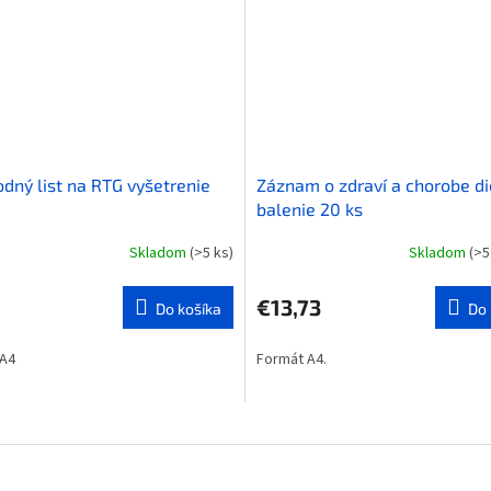
odný list na RTG vyšetrenie
Záznam o zdraví a chorobe di
balenie 20 ks
Skladom
(>5 ks)
Skladom
(>5
6
€13,73
Do košíka
Do 
 A4
Formát A4.