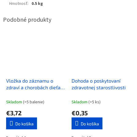
Hmotnosť
:
0.5 kg
Vložka do záznamu o
Dohoda o poskytovaní
zdraví a chorobách dieťaťa
zdravotnej starostlivosti
bal 20 ks
Skladom
(>5 balenie)
Skladom
(>5 ks)
€3,72
€0,35
Do košíka
Do košíka