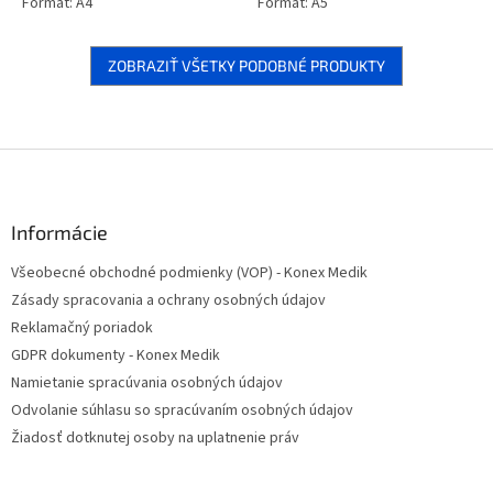
Formát: A4
Formát: A5
ZOBRAZIŤ VŠETKY PODOBNÉ PRODUKTY
Z
á
p
ä
Informácie
t
Všeobecné obchodné podmienky (VOP) - Konex Medik
i
Zásady spracovania a ochrany osobných údajov
e
Reklamačný poriadok
GDPR dokumenty - Konex Medik
Namietanie spracúvania osobných údajov
Odvolanie súhlasu so spracúvaním osobných údajov
Žiadosť dotknutej osoby na uplatnenie práv