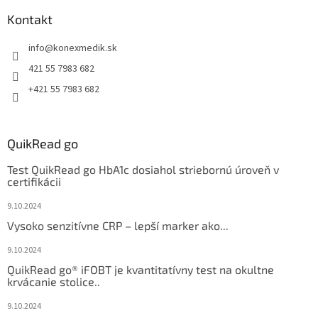
Kontakt
info
@
konexmedik.sk
421 55 7983 682
+421 55 7983 682
QuikRead go
Test QuikRead go HbA1c dosiahol striebornú úroveň v
certifikácii
9.10.2024
Vysoko senzitívne CRP – lepší marker ako...
9.10.2024
QuikRead go® iFOBT je kvantitatívny test na okultne
krvácanie stolice..
9.10.2024