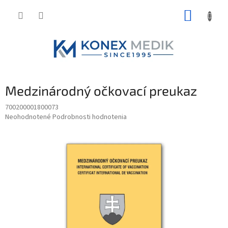
Prejsť
NÁKUP
na
obsah
KOŠÍK
Medzinárodný očkovací preukaz
700200001800073
Priemerné
Neohodnotené
Podrobnosti hodnotenia
hodnotenie
produktu
je
0,0
z
5
hviezdičiek.