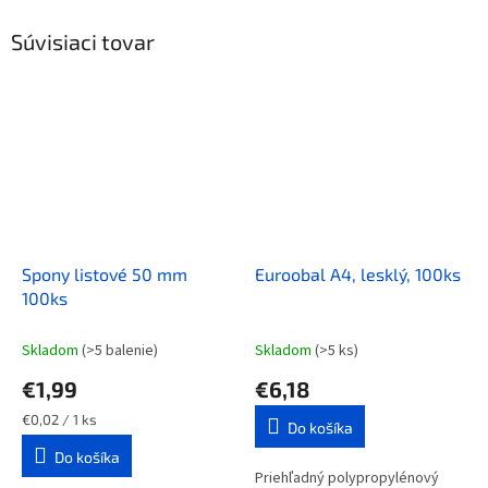
Súvisiaci tovar
Spony listové 50 mm
Euroobal A4, lesklý, 100ks
100ks
Skladom
(>5 balenie)
Skladom
(>5 ks)
€1,99
€6,18
Jednotková
€0,02 / 1 ks
Do košíka
cena:
Do košíka
Priehľadný polypropylénový