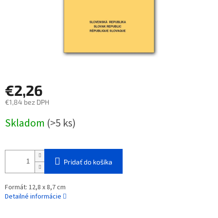
€2,26
€1,84 bez DPH
Jednotková
Skladom
(>5 ks)
cena:
Pridať do košíka
Formát: 12,8 x 8,7 cm
Detailné informácie