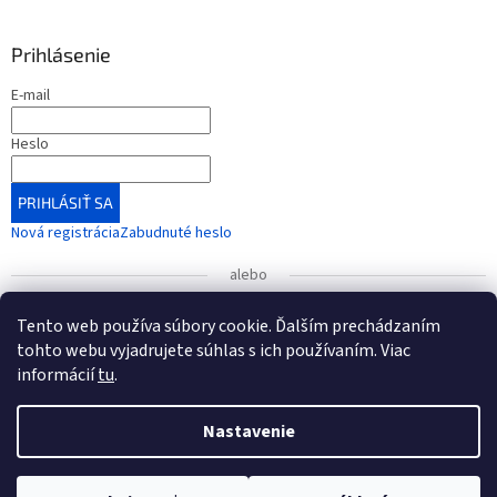
Prihlásenie
E-mail
Heslo
PRIHLÁSIŤ SA
Nová registrácia
Zabudnuté heslo
alebo
Prihlásiť sa cez Google
Tento web používa súbory cookie. Ďalším prechádzaním
tohto webu vyjadrujete súhlas s ich používaním. Viac
informácií
tu
.
UPOZORNENIE
: Radi by sme vás informovali o zmene čísla
bankového účtu, ktorá nadobudla platnosť od 1. januára
Vytvoril Shoptet
2026.
Nastavenie
Nové číslo účtu (od 1.1.2026): IBAN: SK54 7500 0000 0040
Copyright 2026
KONEXMEDIK
. Všetky práva vyhradené.
Upraviť
3496 6565