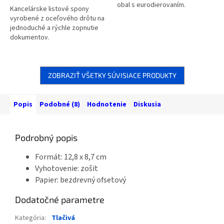
obal s eurodierovaním.
Kancelárske listové spony
vyrobené z oceľového drôtu na
jednoduché a rýchle zopnutie
dokumentov.
ZOBRAZIŤ VŠETKY SÚVISIACE PRODUKTY
Popis
Podobné (8)
Hodnotenie
Diskusia
Podrobný popis
Formát: 12,8 x 8,7 cm
Vyhotovenie: zošit
Papier: bezdrevný ofsetový
Dodatočné parametre
Kategória
:
Tlačivá