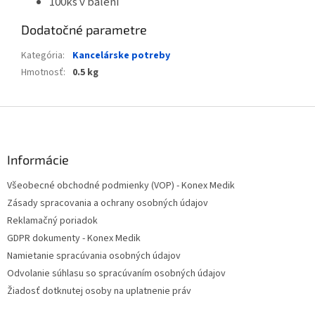
100ks v balení
Dodatočné parametre
Kategória
:
Kancelárske potreby
Hmotnosť
:
0.5 kg
Z
á
p
ä
Informácie
t
Všeobecné obchodné podmienky (VOP) - Konex Medik
i
Zásady spracovania a ochrany osobných údajov
e
Reklamačný poriadok
GDPR dokumenty - Konex Medik
Namietanie spracúvania osobných údajov
Odvolanie súhlasu so spracúvaním osobných údajov
Žiadosť dotknutej osoby na uplatnenie práv