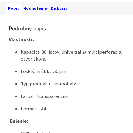
Popis
Hodnotenie
Diskusia
Podrobný popis
Vlastnosti:
Kapacita: 80 listov, univerzálna multiperforácia,
otvor zhora.
Lesklý, hrúbka: 50 µm,
Typ produktu: euroobaly
Farba: transparentná
Formát: A4
Balenie: