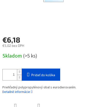
€6,18
€5,02 bez DPH
Jednotková
Skladom
(>5 ks)
cena:
Pridať do košíka
Priehľadný polypropylénový obal s eurodierovaním.
Detailné informácie