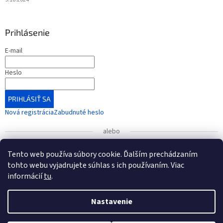
Prihlásenie
E-mail
Heslo
PRIHLÁSIŤ SA
Nová registrácia
Zabudnuté heslo
alebo
Prihlásiť sa cez Google
Tento web používa súbory cookie. Ďalším prechádzaním
tohto webu vyjadrujete súhlas s ich používaním. Viac
informácií
tu
.
UPOZORNENIE
: Radi by sme vás informovali o zmene čísla
bankového účtu, ktorá nadobudla platnosť od 1. januára
Vytvoril Shoptet
2026.
Nastavenie
Nové číslo účtu (od 1.1.2026): IBAN: SK54 7500 0000 0040