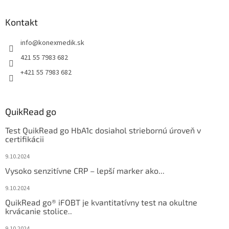
Kontakt
info
@
konexmedik.sk
421 55 7983 682
+421 55 7983 682
QuikRead go
Test QuikRead go HbA1c dosiahol striebornú úroveň v
certifikácii
9.10.2024
Vysoko senzitívne CRP – lepší marker ako...
9.10.2024
QuikRead go® iFOBT je kvantitatívny test na okultne
krvácanie stolice..
9.10.2024