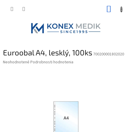
Prejsť
NÁKUP
na
obsah
KOŠÍK
Euroobal A4, lesklý, 100ks
700200001802020
Priemerné
Neohodnotené
Podrobnosti hodnotenia
hodnotenie
produktu
je
0,0
z
5
hviezdičiek.