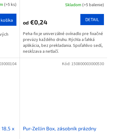
om
(>5 ks)
Skladom
(>5 balenie)
DETAIL
 košíka
€0,24
od
Peha-fix je univerzálné ovínadlo pre fixačné
avých
preväzy každého druhu. Rýchla a ľahká
aplikácia, bez prekladania. Spoľahlivo sedí,
neskĺzava a netlačí.
03000104
Kód:
150800003000530
 18,5 x
Pur-Zellin Box, zásobník prázdny