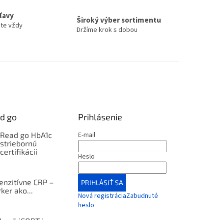
zľavy
Široký výber sortimentu
ete vždy
Držíme krok s dobou
d go
Prihlásenie
kRead go HbA1c
E-mail
 striebornú
certifikácii
Heslo
enzitívne CRP –
PRIHLÁSIŤ SA
ker ako...
Nová registrácia
Zabudnuté
heslo