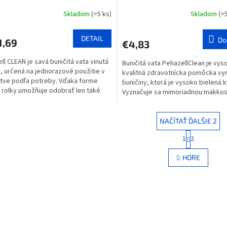
Skladom
(>5 ks)
Skladom
(>
DETAIL
Do
1,69
€4,83
ll CLEAN je savá buničitá vata vinutá
Buničitá vata PehazellClean je vys
e, určená na jednorazové použitie v
kvalitná zdravotnícka pomôcka vy
ve podľa potreby. Vďaka forme
buničiny, ktorá je vysoko bielená 
j rolky umožňuje odobrať len také
Vyznačuje sa mimoriadnou mäkkos
vo...
vysokou savosťou,...
NAČÍTAŤ ĎALŠIE 2
S
1
2
O
t
r
v
HORE
á
l
n
á
k
d
o
a
v
c
a
i
n
e
i