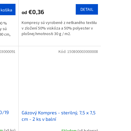
DETAIL
 košíka
€0,36
od
Kompresy sú vyrobené z netkaného textilu
100 %
v zložení 50% viskóza a 50% polyester v
y sú
plošnej hmotnosti 30 g / m2.
 90 cm,
03000091
Kód:
150800003000008
0/19
Gázový Kompres - sterilný, 7,5 x 7,5
cm - 2 ks v balní
om
(>5 ks)
Skladom
(>5 balenie)