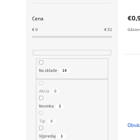
€0,
Cena
€
0
€
52
Gázové
Na sklade
14
Akcia
0
Novinka
1
Tip
0
Obväz
Výpredaj
1