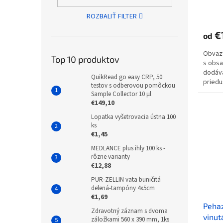
ROZBALIŤ FILTER
€
od
Obväzy
Top 10 produktov
s obsa
dodáva
QuikRead go easy CRP, 50
priedu
testov s odberovou pomôckou
zaruču
Sample Collector 10 µl
€149,10
Lopatka vyšetrovacia ústna 100
ks
€1,45
MEDLANCE plus ihly 100 ks -
rôzne varianty
€12,88
PUR-ZELLIN vata buničitá
delená-tampóny 4x5cm
€1,69
Pehaz
Zdravotný záznam s dvoma
vinut
záložkami 560 x 390 mm, 1ks