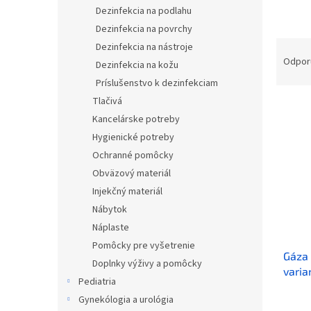
Dezinfekcia na podlahu
Dezinfekcia na povrchy
R
Dezinfekcia na nástroje
a
Odpor
Dezinfekcia na kožu
d
Príslušenstvo k dezinfekciam
e
Tlačivá
V
n
Kancelárske potreby
ý
i
p
e
Hygienické potreby
i
p
Ochranné pomôcky
s
r
Obväzový materiál
p
o
Injekčný materiál
r
d
Nábytok
o
u
d
k
Náplaste
u
t
Pomôcky pre vyšetrenie
Gáza 
k
o
Doplnky výživy a pomôcky
varia
t
v
Pediatria
o
Gynekólogia a urológia
v