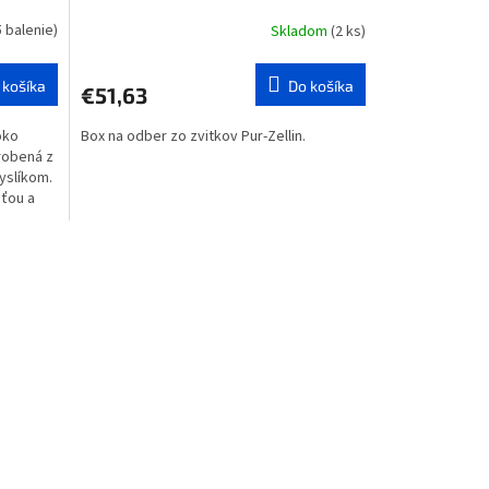
5 balenie)
Skladom
(2 ks)
 košíka
Do košíka
€51,63
oko
Box na odber zo zvitkov Pur-Zellin.
robená z
kyslíkom.
ťou a