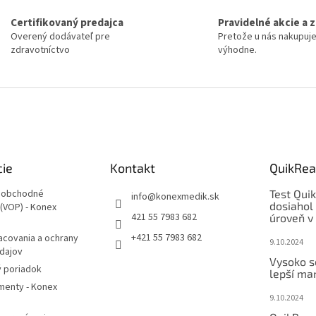
Certifikovaný predajca
Pravidelné akcie a 
Overený dodávateľ pre
Pretože u nás nakupuj
zdravotníctvo
výhodne.
cie
Kontakt
QuikRea
 obchodné
Test Qui
info
@
konexmedik.sk
dosiahol
(VOP) - Konex
421 55 7983 682
úroveň v 
+421 55 7983 682
acovania a ochrany
9.10.2024
dajov
Vysoko s
 poriadok
lepší mar
enty - Konex
9.10.2024