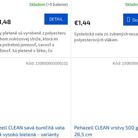
Skladom
(>5 balenie)
Sklad
DETAIL
Do
1,48
€1,44
 pletené sú vyrobené z polyesteru
Syntetická vata zo zvlnených nes
hom viskózovej striže, ktorá im
polyesterových vlákien.
 potrebnú jemnosť, savosť a
šnosť. Sú pletené v šírke, čo
je pevný a nepúšťajúci...
Kód:
150800003000102
Kód:
1508000
ell CLEAN savá buničitá vata
Pehazell CLEAN vrstvy 500 g
á vysoko bielená - varianty
28,5 cm