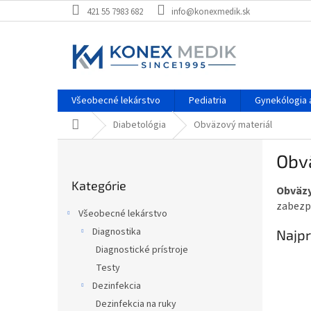
Prejsť
421 55 7983 682
info@konexmedik.sk
na
obsah
Všeobecné lekárstvo
Pediatria
Gynekólogia a
Domov
Diabetológia
Obväzový materiál
B
Obv
o
Preskočiť
č
Kategórie
kategórie
Obväzy
n
zabezpe
ý
Všeobecné lekárstvo
p
Diagnostika
Najpr
a
Diagnostické prístroje
n
e
Testy
l
Dezinfekcia
Dezinfekcia na ruky