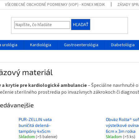
VŠEOBECNÉ OBCHODNÉ PODMIENKY (VOP) - KONEX MEDIK
ZÁSADY SPR
HĽADAŤ
 urológia
Kardiológia
Gastroenterológia
Diabetológia
äzový materiál
 a krytie pre kardiologické ambulancie
– Špeciálne navrhnuté ob
čenie sterilného prostredia po invazívnych zákrokoch či diagnost
edávanejšie
PUR-ZELLIN vata
Obväz Rolta® sof
buničitá delená-
výstelkové ovína
tampóny 4x5cm
6cm x 3m rolka
Skladom
(>5 balenie)
Skladom
(>5 ks)