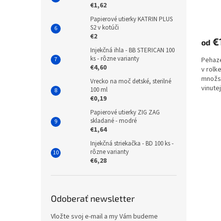
€1,62
Papierové utierky KATRIN PLUS
S2 v kotúči
€2
€
od
Injekčná ihla - BB STERICAN 100
ks - rôzne varianty
Pehaze
€4,60
v rolk
množst
Vrecko na moč detské, sterilné
vinute
100 ml
množst
€0,19
Papierové utierky ZIG ZAG
skladané - modré
€1,64
Injekčná striekačka - BD 100 ks -
rôzne varianty
€6,28
Odoberať newsletter
Vložte svoj e-mail a my Vám budeme