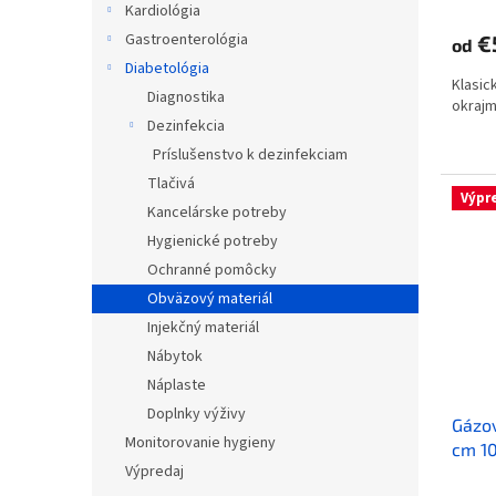
Kardiológia
Gastroenterológia
€
od
Diabetológia
Klasic
Diagnostika
okrajm
Dezinfekcia
Príslušenstvo k dezinfekciam
Tlačivá
Výpr
Kancelárske potreby
Hygienické potreby
Ochranné pomôcky
Obväzový materiál
Injekčný materiál
Nábytok
Náplaste
Doplnky výživy
Gázov
Monitorovanie hygieny
cm 10
Výpredaj