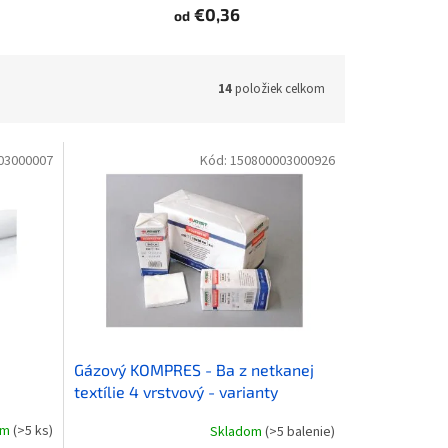
€0,36
od
14
položiek celkom
03000007
Kód:
150800003000926
Gázový KOMPRES - Ba z netkanej
textílie 4 vrstvový - varianty
om
(>5 ks)
Skladom
(>5 balenie)