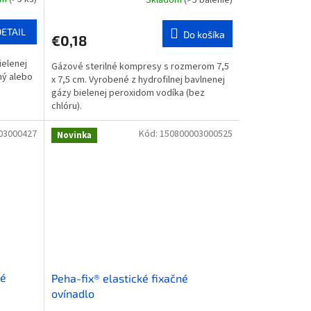
DETAIL
Do košíka
€0,18
ielenej
Gázové sterilné kompresy s rozmerom 7,5
ný alebo
x 7,5 cm. Vyrobené z hydrofilnej bavlnenej
gázy bielenej peroxidom vodíka (bez
chlóru).
03000427
Kód:
150800003000525
Novinka
vé
Peha-fix® elastické fixačné
ovínadlo