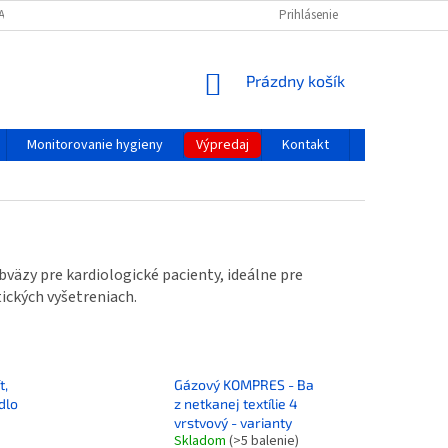
ACOVANIA A OCHRANY OSOBNÝCH ÚDAJOV
REKLAMAČNÝ PORIADOK
Prihlásenie
NÁKUPNÝ
Prázdny košík
KOŠÍK
Monitorovanie hygieny
Výpredaj
Kontakt
Blog
väzy pre kardiologické pacienty, ideálne pre
ických vyšetreniach.
t,
Gázový KOMPRES - Ba
dlo
z netkanej textílie 4
vrstvový - varianty
Skladom
(>5 balenie)