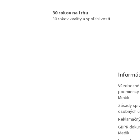
30 rokov na trhu
30 rokov kvality a spoľahlivosti
Z
á
p
ä
t
Informá
i
e
Všeobecné
podmienky 
Medik
Zásady spr
osobných ú
Reklamačný
GDPR dokum
Medik