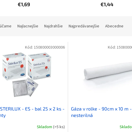
€1,69
€1,44
účame
Najlacnejšie
Najdrahšie
Najpredávanejšie
Abecedne
Kód:
150800003000006
Kód:
1508000
STERILUX - ES - bal 25 x 2 ks -
Gáza v rolke - 90cm x 10 m -
nty
nesterilná
Skladom
(>5 ks)
Sklad