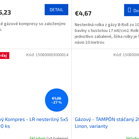
DETAIL
Do
5,23
€4,67
ké gázové kompresy so založenými
Nesterilná rolka z gázy B-Roll zo 
i.
bavlny s hustotou 17 nití/cm2. Rolk
jednotlivo zabalené, šírka rolky je
návin 10 metrov.
Kód:
150800003000014
Kód:
1508000
edaj
€1,26
–27 %
ý Kompres - LR nesterilný 5x5
Gázový - TAMPÓN stáčaný 2
0 ks
Linon, varianty
Skladom
(>5 balenie)
Sklad