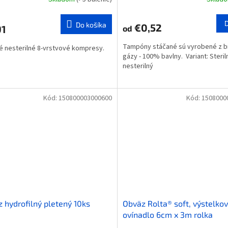
Do košíka
€0,52
91
od
Tampóny stáčané sú vyrobené z b
 nesterilné 8-vrstvové kompresy.
gázy - 100% bavlny. Variant: Steril
nesterilný
Kód:
150800003000600
Kód:
1508000
 hydrofilný pletený 10ks
Obväz Rolta® soft, výstelko
ovínadlo 6cm x 3m rolka