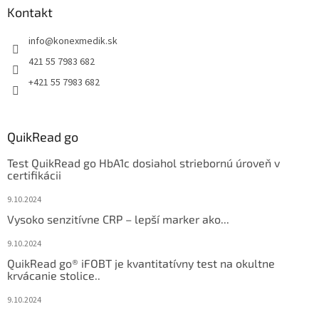
Kontakt
info
@
konexmedik.sk
421 55 7983 682
+421 55 7983 682
QuikRead go
Test QuikRead go HbA1c dosiahol striebornú úroveň v
certifikácii
9.10.2024
Vysoko senzitívne CRP – lepší marker ako...
9.10.2024
QuikRead go® iFOBT je kvantitatívny test na okultne
krvácanie stolice..
9.10.2024