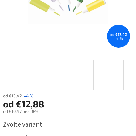
od €13,42
–4 %
od €13,42
–4 %
od
€12,88
od
€10,47
bez DPH
Jednotková
Zvoľte variant
cena: