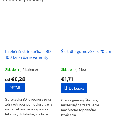
Injekčná striekačka - BD
Škrtidlo gumové 4 x 70 cm
100 ks - rôzne varianty
Skladom
(>5 balenie)
Skladom
(>5 ks)
€6,28
€1,71
od
DETAIL
Do košíka
Striekačka BD je jednorázová
Obväz gumový škrtiaci,
zdravotnícka pomôcka určená
nesterilný na zastavenie
na vstrekovanie a aspiráciu
masívneho tepenného
lekárskych tekutín, vrátane
krvácania.