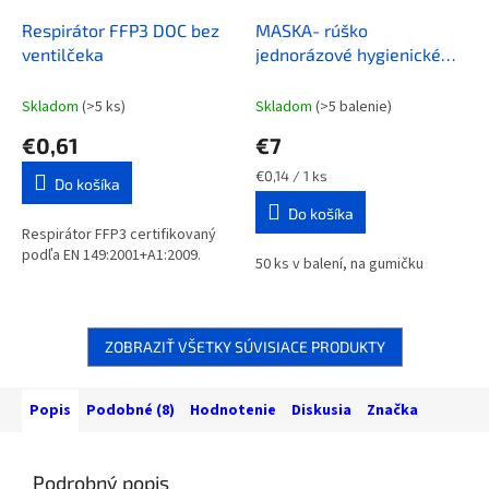
Respirátor FFP3 DOC bez
MASKA- rúško
ventilčeka
jednorázové hygienické
SANI EVO HMF1 50 ks v
balení
Skladom
(>5 ks)
Skladom
(>5 balenie)
€0,61
€7
Jednotková
€0,14 / 1 ks
Do košíka
cena:
Do košíka
Respirátor FFP3 certifikovaný
podľa EN 149:2001+A1:2009.
50 ks v balení, na gumičku
ZOBRAZIŤ VŠETKY SÚVISIACE PRODUKTY
Popis
Podobné (8)
Hodnotenie
Diskusia
Značka
Podrobný popis