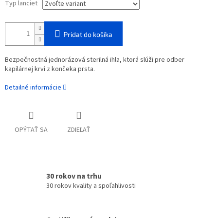
Typ lanciet
Pridať do košíka
Bezpečnostná jednorázová sterilná ihla, ktorá slúži pre odber
kapilárnej krvi z končeka prsta.
Detailné informácie
OPÝTAŤ SA
ZDIEĽAŤ
30 rokov na trhu
30 rokov kvality a spoľahlivosti