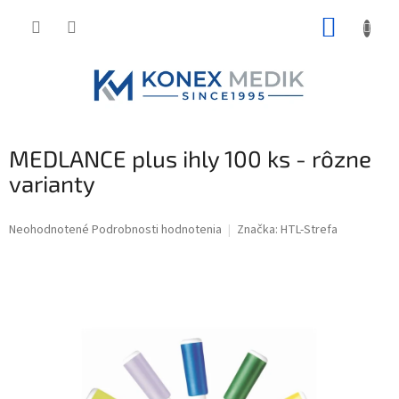
Prejsť
NÁKUP
na
obsah
KOŠÍK
MEDLANCE plus ihly 100 ks - rôzne
varianty
Priemerné
Neohodnotené
Podrobnosti hodnotenia
Značka:
HTL-Strefa
hodnotenie
produktu
je
0,0
z
5
hviezdičiek.