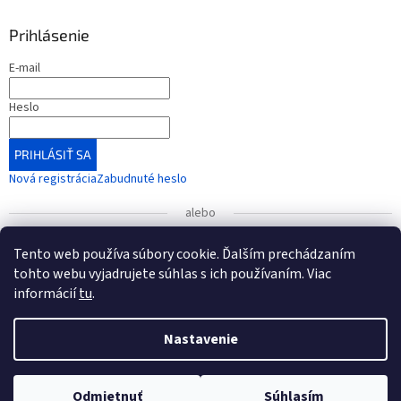
Prihlásenie
E-mail
Heslo
PRIHLÁSIŤ SA
Nová registrácia
Zabudnuté heslo
alebo
Prihlásiť sa cez Google
Tento web používa súbory cookie. Ďalším prechádzaním
tohto webu vyjadrujete súhlas s ich používaním. Viac
informácií
tu
.
UPOZORNENIE
: Radi by sme vás informovali o zmene čísla
bankového účtu, ktorá nadobudla platnosť od 1. januára
Vytvoril Shoptet
2026.
Nastavenie
Nové číslo účtu (od 1.1.2026): IBAN: SK54 7500 0000 0040
Copyright 2026
KONEXMEDIK
. Všetky práva vyhradené.
Upraviť
3496 6565
Odmietnuť
Súhlasím
nastavenie cookies