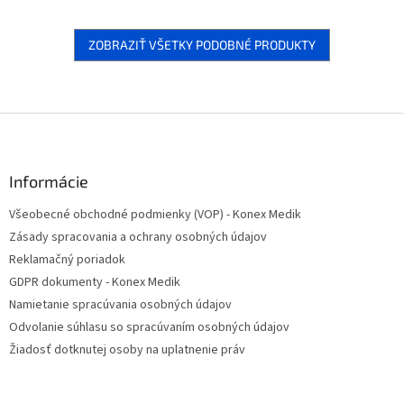
telesných tekutín a liekov.
ZOBRAZIŤ VŠETKY PODOBNÉ PRODUKTY
Z
á
p
ä
Informácie
t
Všeobecné obchodné podmienky (VOP) - Konex Medik
i
Zásady spracovania a ochrany osobných údajov
e
Reklamačný poriadok
GDPR dokumenty - Konex Medik
Namietanie spracúvania osobných údajov
Odvolanie súhlasu so spracúvaním osobných údajov
Žiadosť dotknutej osoby na uplatnenie práv