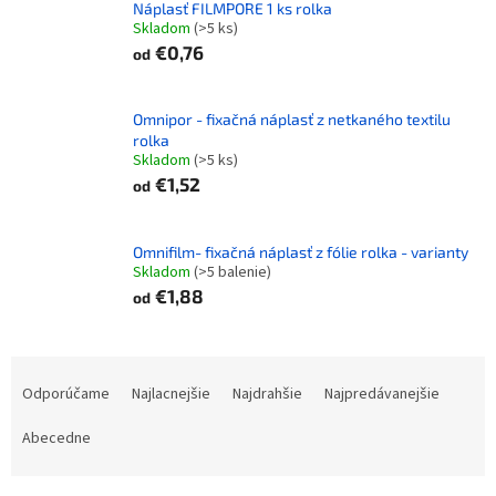
Náplasť FILMPORE 1 ks rolka
Skladom
(>5 ks)
€0,76
od
Omnipor - fixačná náplasť z netkaného textilu
rolka
Skladom
(>5 ks)
€1,52
od
Omnifilm- fixačná náplasť z fólie rolka - varianty
Skladom
(>5 balenie)
€1,88
od
R
a
Odporúčame
Najlacnejšie
Najdrahšie
Najpredávanejšie
d
e
Abecedne
n
i