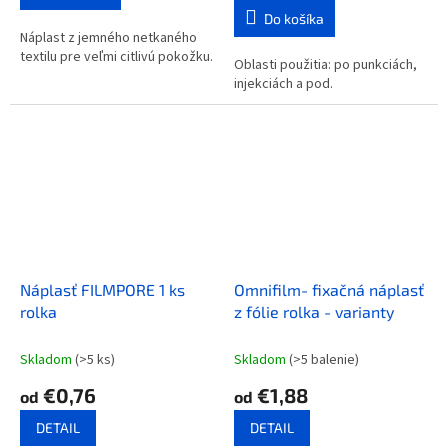
Do košíka
Náplast z jemného netkaného
textilu pre veľmi citlivú pokožku.
Oblasti použitia: po punkciách,
injekciách a pod.
Náplasť FILMPORE 1 ks
Omnifilm- fixačná náplasť
rolka
z fólie rolka - varianty
Skladom
(>5 ks)
Skladom
(>5 balenie)
€0,76
€1,88
od
od
DETAIL
DETAIL