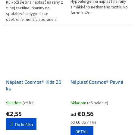
Hypoalergénna náplasť na rany
Ku koži šetrná náplasť na rany z
z mäkkého netkaného textilu vo
tuhej textilnej tkaniny na
farbe kože.
spoľahlivé a hygienické
ošetrenie menších poranení.
Náplasť Cosmos® Kids 20
Náplasť Cosmos® Pevná
ks
Skladom
(>5 ks)
Skladom
(>5 balenie)
€2,55
€0,56
od
Jednotková
od €0,06 / 1 ks
Do košíka
cena:
DETAIL