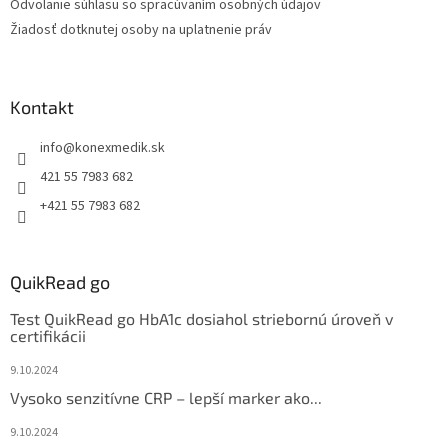
Odvolanie súhlasu so spracúvaním osobných údajov
Žiadosť dotknutej osoby na uplatnenie práv
Kontakt
info
@
konexmedik.sk
421 55 7983 682
+421 55 7983 682
QuikRead go
Test QuikRead go HbA1c dosiahol striebornú úroveň v
certifikácii
9.10.2024
Vysoko senzitívne CRP – lepší marker ako...
9.10.2024