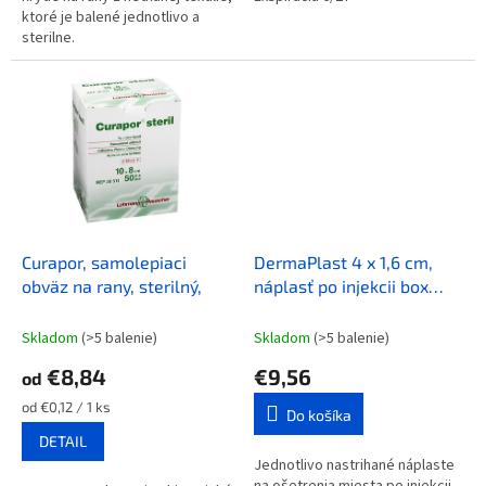
ktoré je balené jednotlivo a
sterilne.
Curapor, samolepiaci
DermaPlast 4 x 1,6 cm,
obväz na rany, sterilný,
náplasť po injekcii box
250ks
Skladom
(>5 balenie)
Skladom
(>5 balenie)
€8,84
€9,56
od
Jednotková
od €0,12 / 1 ks
Do košíka
cena:
DETAIL
Jednotlivo nastrihané náplaste