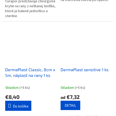
na ošetrenia miesta po injekcii.
Curapor predstavuje chirurgické
krytie na rany z netkanej textílie,
ktoré je balené jednotlivo a
sterilne.
DermaPlast Classic, 8cm x
DermaPlast sensitive 1 ks
5m, náplasť na rany 1 ks
Skladom
(>5 ks)
Skladom
(>5 ks)
€8,40
€7,32
od
DETAIL
Do košíka