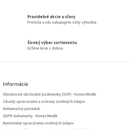
v
ý
p
Pravidelné akcie a zľavy
i
Pretože u nás nakupujete vždy výhodne.
s
u
Široký výber sortimentu
Držíme krok s dobou
Z
á
p
ä
Informácie
t
Všeobecné obchodné podmienky (VOP) - Konex Medik
i
Zásady spracovania a ochrany osobných údajov
e
Reklamačný poriadok
GDPR dokumenty - Konex Medik
Namietanie spracúvania osobných údajov