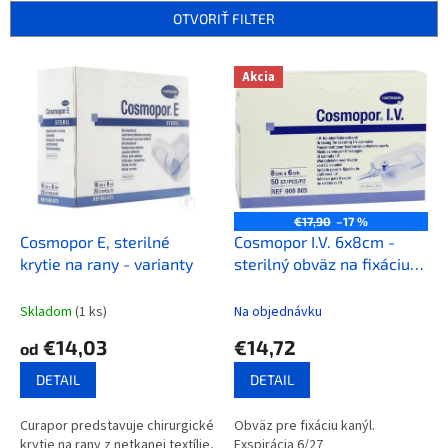
e
OTVORIŤ FILTER
p
r
V
Akcia
o
ý
d
p
u
i
k
s
t
p
o
r
v
o
€17,90
–17 %
d
Cosmopor E, sterilné
Cosmopor I.V. 6x8cm -
u
krytie na rany - varianty
sterilný obväz na fixáciu
k
kanýl, 50 ks v balení
t
Skladom
(1 ks)
Na objednávku
o
€14,03
€14,72
od
v
DETAIL
DETAIL
Curapor predstavuje chirurgické
Obväz pre fixáciu kanýl.
krytie na rany z netkanej textílie,
Exspirácia 6/27