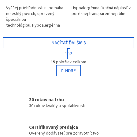
Vyššej priehľadnosti napomáha
Hypoalergénna fixačná náplasť z
nelesklý povrch, upravený
poréznej transparentnej fólie
špeciálnou
technológiou. Hypoalergénna
fixačná náplasť z poréznej
transparentnej fólie, prepúšťa
vzduch a vodné...
NAČÍTAŤ ĎALŠIE 3
S
1
2
t
O
r
15
položiek celkom
v
á
l
HORE
n
á
k
d
o
v
a
a
c
n
30 rokov na trhu
i
i
e
30 rokov kvality a spoľahlivosti
e
p
r
v
Certifikovaný predajca
k
Overený dodávateľ pre zdravotníctvo
y