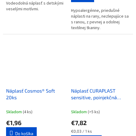
Vodeodolná náplasť s detskými
veselými motívmi.
Hypoalergénne, priedušné
náplasti na rany, nezlepujúce sa
s ranou, z pevnej a odolnej
textilnej tkaniny.
Náplasť Cosmos® Soft
Náplasť CURAPLAST
20ks
sensitive, poinjekčná
náplasť 4 x 2 cm 250ks
Skladom
(4 ks)
Skladom
(>5 ks)
€1,96
€7,82
Jednotková
€0,03 / 1 ks
Do košíka
cena: