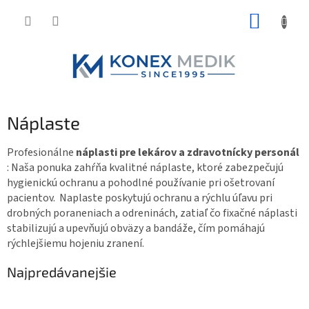
Prejsť
NÁKUP
na
obsah
KOŠÍK
Náplaste
Profesionálne
náplasti pre lekárov a zdravotnícky personál
: Naša ponuka zahŕňa kvalitné náplaste, ktoré zabezpečujú
hygienickú ochranu a pohodlné používanie pri ošetrovaní
pacientov. Naplaste poskytujú ochranu a rýchlu úľavu pri
drobných poraneniach a odreninách, zatiaľ čo fixačné náplasti
stabilizujú a upevňujú obväzy a bandáže, čím pomáhajú
rýchlejšiemu hojeniu zranení.
Najpredávanejšie