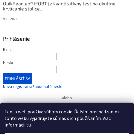
QuikRead go® iFOBT je kvantitatívny test na okultne
krvácanie stolice..
9.10.2024
Prihlásenie
E-mail
Heslo
PRIHLÁSIŤ SA
Nová registrácia
Zabudnuté heslo
alebo
Prihlásiť sa cez Google
Tento web používa súbory cookie. Ďalším prechádzaním
tohto webu vyjadrujete súhlas s ich používaním. Viac
informácií
tu
.
UPOZORNENIE
: Radi by sme vás informovali o zmene čísla
bankového účtu, ktorá nadobudla platnosť od 1. januára