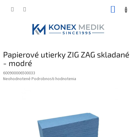
Prejsť
NÁKUP
na
obsah
KOŠÍK
Papierové utierky ZIG ZAG skladané
- modré
600900006500033
Priemerné
Neohodnotené
Podrobnosti hodnotenia
hodnotenie
produktu
je
0,0
z
5
hviezdičiek.