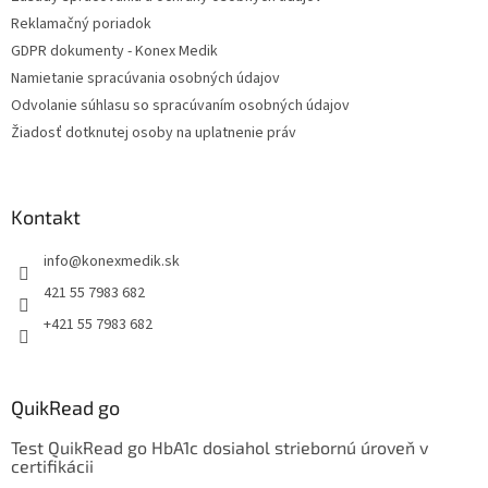
e
Reklamačný poriadok
GDPR dokumenty - Konex Medik
Namietanie spracúvania osobných údajov
Odvolanie súhlasu so spracúvaním osobných údajov
Žiadosť dotknutej osoby na uplatnenie práv
Kontakt
info
@
konexmedik.sk
421 55 7983 682
+421 55 7983 682
QuikRead go
Test QuikRead go HbA1c dosiahol striebornú úroveň v
certifikácii