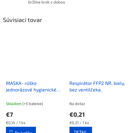
Držíme krok s dobou
Súvisiaci tovar
MASKA- rúško
Respirátor FFP2 NR, biely,
jednorázové hygienické
bez ventilčeka,
SANI EVO HMF1 50 ks v
balení
Skladom
(>5 balenie)
Na dotaz
€7
€0,21
Jednotková
Jednotková
€0,14 / 1 ks
€0,21 / 1 ks
cena:
cena:
DETAIL
Do košíka