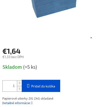
€1,64
€1,33 bez DPH
Jednotková
Skladom
(>5 ks)
cena:
Pridať do košíka
Papierové utierky ZIG ZAG skladané
Detailné informácie