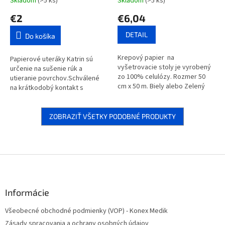
Skladom
(>5 ks)
Skladom
(>5 ks)
€2
€6,04
DETAIL
Do košíka
Krepový papier na
Papierové uteráky Katrin sú
vyšetrovacie stoly je vyrobený
určenie na sušenie rúk a
zo 100% celulózy. Rozmer 50
utieranie povrchov.Schválené
cm x 50 m. Biely alebo Zelený
na krátkodobý kontakt s
potravinami.
ZOBRAZIŤ VŠETKY PODOBNÉ PRODUKTY
Z
á
p
ä
Informácie
t
Všeobecné obchodné podmienky (VOP) - Konex Medik
i
Zásady spracovania a ochrany osobných údajov