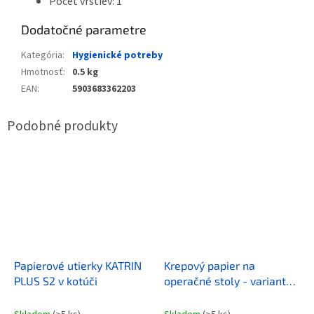
Počet vrstiev: 1
Dodatočné parametre
Kategória
:
Hygienické potreby
Hmotnosť
:
0.5 kg
EAN
:
5903683362203
Papierové utierky KATRIN
Krepový papier na
PLUS S2 v kotúči
operačné stoly - varianty
50 cm x 50 m