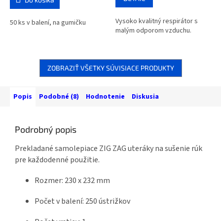
Vysoko kvalitný respirátor s
50 ks v balení, na gumičku
malým odporom vzduchu.
ZOBRAZIŤ VŠETKY SÚVISIACE PRODUKTY
Popis
Podobné (8)
Hodnotenie
Diskusia
Podrobný popis
Prekladané samolepiace ZIG ZAG uteráky na sušenie rúk
pre každodenné použitie.
Rozmer: 230 x 232 mm
Počet v balení: 250 ústrižkov