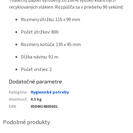
Toaletný papier vyrobený zo 100% vysoko kvalitných
recyklovaných vlákien. Rozpúšťa sa v priebehu 90 sekúnd.
Rozmery útržku: 115 x 99 mm
Počet útržkov: 800
Rozmery kotúča: 135 x 45 mm
Dĺžka návinu: 92 m
Počet vrstiev: 2
Dodatočné parametre
Kategória
:
Hygienické potreby
Hmotnosť
:
0.5 kg
EAN
:
8584014805681