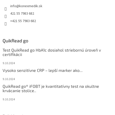
info
@
konexmedik.sk
421 55 7983 682
+421 55 7983 682
QuikRead go
Test QuikRead go HbA1c dosiahol striebornú úroveň v
certifikácii
9.10.2024
Vysoko senzitívne CRP – lepší marker ako...
9.10.2024
QuikRead go® iFOBT je kvantitatívny test na okultne
krvácanie stolice..
9.10.2024