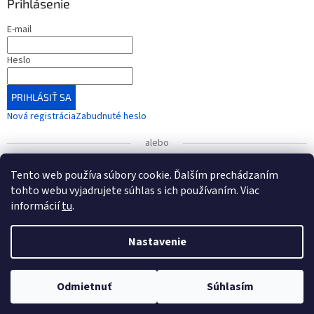
Prihlásenie
E-mail
Heslo
PRIHLÁSIŤ SA
Nová registrácia
Zabudnuté heslo
alebo
Prihlásiť sa cez Google
Tento web používa súbory cookie. Ďalším prechádzaním
tohto webu vyjadrujete súhlas s ich používaním. Viac
informácií
tu
.
UPOZORNENIE
: Radi by sme vás informovali o zmene čísla
bankového účtu, ktorá nadobudla platnosť od 1. januára
Vytvoril Shoptet
2026.
Nastavenie
Nové číslo účtu (od 1.1.2026): IBAN: SK54 7500 0000 0040
Copyright 2026
KONEXMEDIK
. Všetky práva vyhradené.
Upraviť
3496 6565
Odmietnuť
Súhlasím
nastavenie cookies