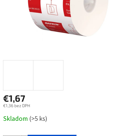
€1,67
€1,36 bez DPH
Jednotková
Skladom
(>5 ks)
cena: