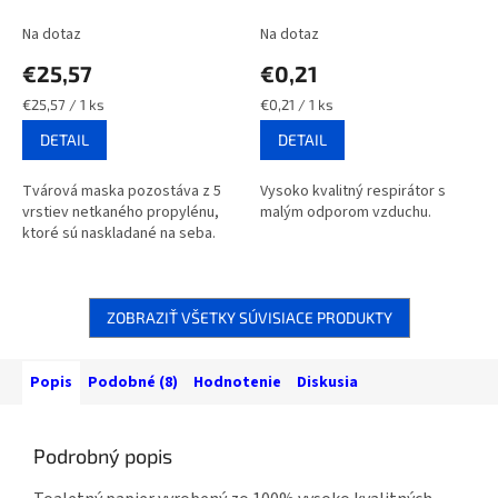
opakovane použiteľná
Na dotaz
Na dotaz
€25,57
€0,21
Jednotková
Jednotková
€25,57 / 1 ks
€0,21 / 1 ks
cena:
cena:
DETAIL
DETAIL
Tvárová maska pozostáva z 5
Vysoko kvalitný respirátor s
vrstiev netkaného propylénu,
malým odporom vzduchu.
ktoré sú naskladané na seba.
ZOBRAZIŤ VŠETKY SÚVISIACE PRODUKTY
Popis
Podobné (8)
Hodnotenie
Diskusia
Podrobný popis