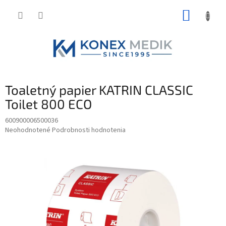
Prejsť
NÁKUP
na
obsah
KOŠÍK
Toaletný papier KATRIN CLASSIC
Toilet 800 ECO
600900006500036
Priemerné
Neohodnotené
Podrobnosti hodnotenia
hodnotenie
produktu
je
0,0
z
5
hviezdičiek.