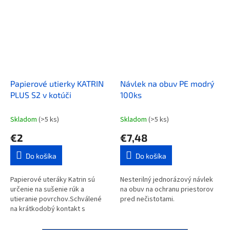
Papierové utierky KATRIN
Návlek na obuv PE modrý
PLUS S2 v kotúči
100ks
Skladom
(>5 ks)
Skladom
(>5 ks)
€2
€7,48
Do košíka
Do košíka
Papierové uteráky Katrin sú
Nesterilný jednorázový návlek
určenie na sušenie rúk a
na obuv na ochranu priestorov
utieranie povrchov.Schválené
pred nečistotami.
na krátkodobý kontakt s
potravinami.