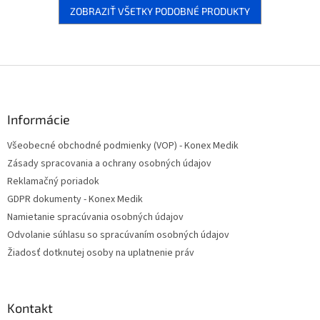
ZOBRAZIŤ VŠETKY PODOBNÉ PRODUKTY
Z
á
p
ä
Informácie
t
Všeobecné obchodné podmienky (VOP) - Konex Medik
i
Zásady spracovania a ochrany osobných údajov
e
Reklamačný poriadok
GDPR dokumenty - Konex Medik
Namietanie spracúvania osobných údajov
Odvolanie súhlasu so spracúvaním osobných údajov
Žiadosť dotknutej osoby na uplatnenie práv
Kontakt