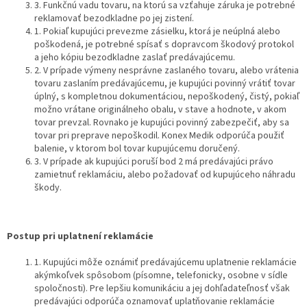
3. Funkčnú vadu tovaru, na ktorú sa vzťahuje záruka je potrebné
reklamovať bezodkladne po jej zistení.
1. Pokiaľ kupujúci prevezme zásielku, ktorá je neúplná alebo
poškodená, je potrebné spísať s dopravcom škodový protokol
a jeho kópiu bezodkladne zaslať predávajúcemu.
2. V prípade výmeny nesprávne zaslaného tovaru, alebo vrátenia
tovaru zaslaním predávajúcemu, je kupujúci povinný vrátiť tovar
úplný, s kompletnou dokumentáciou, nepoškodený, čistý, pokiaľ
možno vrátane originálneho obalu, v stave a hodnote, v akom
tovar prevzal. Rovnako je kupujúci povinný zabezpečiť, aby sa
tovar pri preprave nepoškodil. Konex Medik odporúča použiť
balenie, v ktorom bol tovar kupujúcemu doručený.
3. V prípade ak kupujúci poruší bod 2 má predávajúci právo
zamietnuť reklamáciu, alebo požadovať od kupujúceho náhradu
škody.
Postup pri uplatnení reklamácie
1. Kupujúci môže oznámiť predávajúcemu uplatnenie reklamácie
akýmkoľvek spôsobom (písomne, telefonicky, osobne v sídle
spoločnosti). Pre lepšiu komunikáciu a jej dohľadateľnosť však
predávajúci odporúča oznamovať uplatňovanie reklamácie