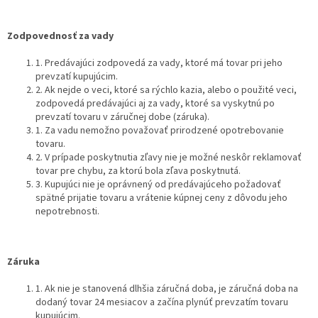
Zodpovednosť za vady
1. Predávajúci zodpovedá za vady, ktoré má tovar pri jeho
prevzatí kupujúcim.
2. Ak nejde o veci, ktoré sa rýchlo kazia, alebo o použité veci,
zodpovedá predávajúci aj za vady, ktoré sa vyskytnú po
prevzatí tovaru v záručnej dobe (záruka).
1. Za vadu nemožno považovať prirodzené opotrebovanie
tovaru.
2. V prípade poskytnutia zľavy nie je možné neskôr reklamovať
tovar pre chybu, za ktorú bola zľava poskytnutá.
3. Kupujúci nie je oprávnený od predávajúceho požadovať
spätné prijatie tovaru a vrátenie kúpnej ceny z dôvodu jeho
nepotrebnosti.
Záruka
1. Ak nie je stanovená dlhšia záručná doba, je záručná doba na
dodaný tovar 24 mesiacov a začína plynúť prevzatím tovaru
kupujúcim.