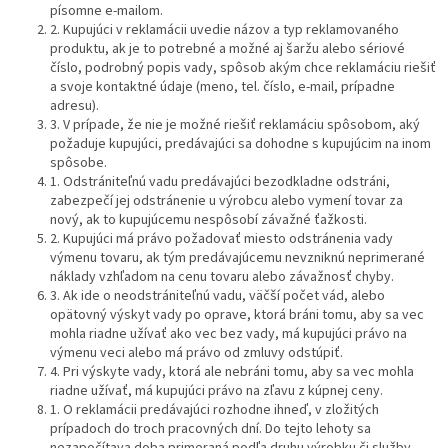
písomne e-mailom.
2. Kupujúci v reklamácii uvedie názov a typ reklamovaného
produktu, ak je to potrebné a možné aj šaržu alebo sériové
číslo, podrobný popis vady, spôsob akým chce reklamáciu riešiť
a svoje kontaktné údaje (meno, tel. číslo, e-mail, prípadne
adresu).
3. V prípade, že nie je možné riešiť reklamáciu spôsobom, aký
požaduje kupujúci, predávajúci sa dohodne s kupujúcim na inom
spôsobe.
1. Odstrániteľnú vadu predávajúci bezodkladne odstráni,
zabezpečí jej odstránenie u výrobcu alebo vymení tovar za
nový, ak to kupujúcemu nespôsobí závažné ťažkosti.
2. Kupujúci má právo požadovať miesto odstránenia vady
výmenu tovaru, ak tým predávajúcemu nevzniknú neprimerané
náklady vzhľadom na cenu tovaru alebo závažnosť chyby.
3. Ak ide o neodstrániteľnú vadu, väčší počet vád, alebo
opätovný výskyt vady po oprave, ktorá bráni tomu, aby sa vec
mohla riadne užívať ako vec bez vady, má kupujúci právo na
výmenu veci alebo má právo od zmluvy odstúpiť.
4. Pri výskyte vady, ktorá ale nebráni tomu, aby sa vec mohla
riadne užívať, má kupujúci právo na zľavu z kúpnej ceny.
1. O reklamácii predávajúci rozhodne ihneď, v zložitých
prípadoch do troch pracovných dní. Do tejto lehoty sa
nezapočítava doba primeraná podľa druhu výrobku či služby