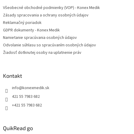
t
Všeobecné obchodné podmienky (VOP) - Konex Medik
i
Zásady spracovania a ochrany osobných údajov
e
Reklamačný poriadok
GDPR dokumenty - Konex Medik
Namietanie spracúvania osobných údajov
Odvolanie súhlasu so spracúvaním osobných údajov
Žiadosť dotknutej osoby na uplatnenie práv
Kontakt
info
@
konexmedik.sk
421 55 7983 682
+421 55 7983 682
QuikRead go