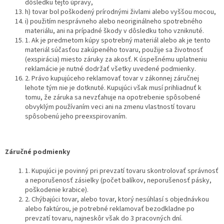
dôsledku tejto úpravy,
h) tovar bol poškodený prírodnými živlami alebo vyššou mocou,
i) použitím nesprávneho alebo neoriginálneho spotrebného
materiálu, ani na prípadné škody v dôsledku toho vzniknuté.
1. Ak je predmetom kúpy spotrebný materiál alebo ak je tento
materiál súčasťou zakúpeného tovaru, použije sa životnosť
(exspirácia) miesto záruky za akosť. K úspešnému uplatneniu
reklamácie je nutné dodržať všetky uvedené podmienky.
2. Právo kupujúceho reklamovať tovar v zákonnej záručnej
lehote tým nie je dotknuté. Kupujúci však musí prihliadnuť k
tomu, že záruka sa nevzťahuje na opotrebenie spôsobené
obvyklým používaním veci ani na zmenu vlastností tovaru
spôsobenú jeho preexspirovaním.
Záručné podmienky
1. Kupujúci je povinný pri prevzatí tovaru skontrolovať správnosť
a neporušenosť zásielky (počet balíkov, neporušenosť pásky,
poškodenie krabice).
2. Chýbajúci tovar, alebo tovar, ktorý nesúhlasí s objednávkou
alebo faktúrou, je potrebné reklamovať bezodkladne po
prevzatí tovaru, najneskôr však do 3 pracovných dní.