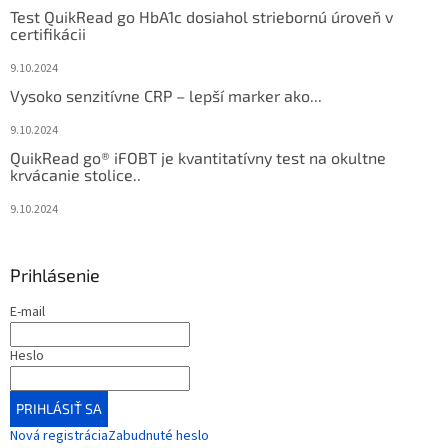
Test QuikRead go HbA1c dosiahol striebornú úroveň v
certifikácii
9.10.2024
Vysoko senzitívne CRP – lepší marker ako...
9.10.2024
QuikRead go® iFOBT je kvantitatívny test na okultne
krvácanie stolice..
9.10.2024
Prihlásenie
E-mail
Heslo
PRIHLÁSIŤ SA
Nová registrácia
Zabudnuté heslo