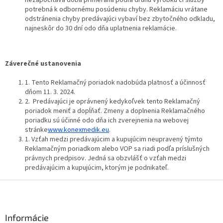
potrebná k odbornému posúdeniu chyby. Reklamáciu vrátane
odstránenia chyby predávajúci vybaví bez zbytočného odkladu,
najneskôr do 30 dní odo dňa uplatnenia reklamácie.
Záverečné ustanovenia
1. Tento Reklamačný poriadok nadobúda platnosť a účinnosť
dňom 11. 3. 2024.
2. Predávajúci je oprávnený kedykoľvek tento Reklamačný
poriadok meniť a dopĺňať. Zmeny a doplnenia Reklamačného
poriadku sú účinné odo dňa ich zverejnenia na webovej
stránke
www.konexmedik.eu
.
1. Vzťah medzi predávajúcim a kupujúcim neupravený týmto
Reklamačným poriadkom alebo VOP sa riadi podľa príslušných
právnych predpisov. Jedná sa obzvlášť o vzťah medzi
predávajúcim a kupujúcim, ktorým je podnikateľ.
Z
á
p
ä
Informácie