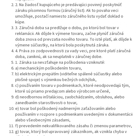
2. Na žiadosť kupujúceho je predávajúci povinný poskytnúť
záruku písomnou formou (záručný list). Ak to povaha veci
umožňuje, postačí namiesto záručného listu vydať doklad o
kúpe.
3. Záručná doba sa predlžuje o dobu, po ktorú bol tovar v
reklamácii. Ak dôjde k výmene tovaru, začne plynúť záručná
doba znova od prevzatia nového tovaru. To isté platí, ak dôjde k
výmene súčiastky, na ktorú bola poskytnutá záruka.
4. Práva zo zodpovednosti za vady veci, pre ktoré platí záručná
doba, zaniknú, ak sa neuplatnili v záručnej dobe.
1. Záruka sa nevzťahuje na poškodenia vzniknuté:
a) mechanickým poškodením tovaru,
b) elektrickým prepätím (viditeľne spálené súčiastky alebo
plošné spoje) s výnimkou bežných odchýlok,
c) používaním tovaru v podmienkach, ktoré neodpovedajú tým,
ktoré sú priamo predajcom alebo výrobcom určené,
d) neodbornou inštaláciou, zaobchádzaním, obsluhou, alebo
zanedbaním starostlivosti o tovar,
e) tovar bol poškodený nadmerným zaťažovaním alebo
používaním v rozpore s podmienkami uvedenými v dokumentácii
alebo všeobecnými zásadami,
f) prevedením nekvalifikovaného zásahu či zmenou parametrov,
g) tovar, ktorý bol upravovaný zákazníkom, ak vznikla chyba v