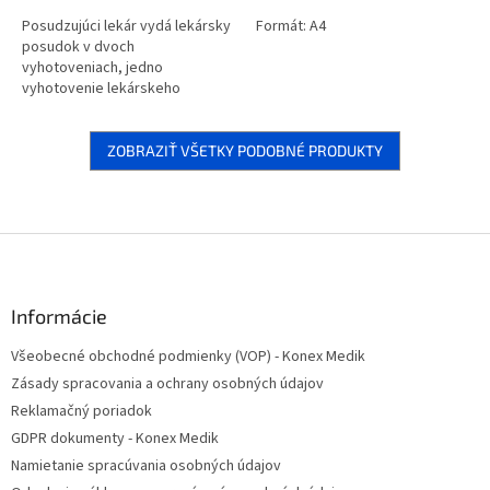
Posudzujúci lekár vydá lekársky
Formát: A4
posudok v dvoch
vyhotoveniach, jedno
vyhotovenie lekárskeho
posudku je súčasťou zdravotnej
dokumentácie žiadateľa alebo
držiteľa a jeho druhé...
ZOBRAZIŤ VŠETKY PODOBNÉ PRODUKTY
Z
á
p
ä
Informácie
t
Všeobecné obchodné podmienky (VOP) - Konex Medik
i
Zásady spracovania a ochrany osobných údajov
e
Reklamačný poriadok
GDPR dokumenty - Konex Medik
Namietanie spracúvania osobných údajov