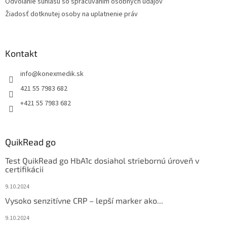
Odvolanie súhlasu so spracúvaním osobných údajov
Žiadosť dotknutej osoby na uplatnenie práv
Kontakt
info
@
konexmedik.sk
421 55 7983 682
+421 55 7983 682
QuikRead go
Test QuikRead go HbA1c dosiahol striebornú úroveň v
certifikácii
9.10.2024
Vysoko senzitívne CRP – lepší marker ako...
9.10.2024