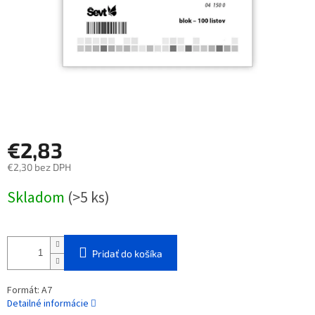
€2,83
€2,30 bez DPH
Jednotková
Skladom
(>5 ks)
cena:
Pridať do košíka
Formát: A7
Detailné informácie