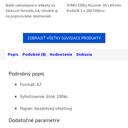
Biele samolepiace etikety na
DYMO štítky Rozmer 36 x 89 mm
hárkoch formátu A4, vhodné aj
Kotúčik 1 x 260 štítkov
na popisovanie skúmaviek.
ZOBRAZIŤ VŠETKY SÚVISIACE PRODUKTY
Popis
Podobné (8)
Hodnotenie
Diskusia
Podrobný popis
Formát: A7
Vyhotovenie: blok 100ks
Papier: bezdrevný ofsetový
Dodatočné parametre