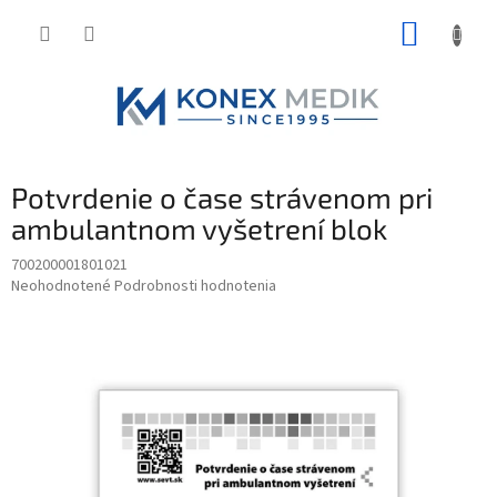
Prejsť
NÁKUP
na
obsah
KOŠÍK
Potvrdenie o čase strávenom pri
ambulantnom vyšetrení blok
700200001801021
Priemerné
Neohodnotené
Podrobnosti hodnotenia
hodnotenie
produktu
je
0,0
z
5
hviezdičiek.