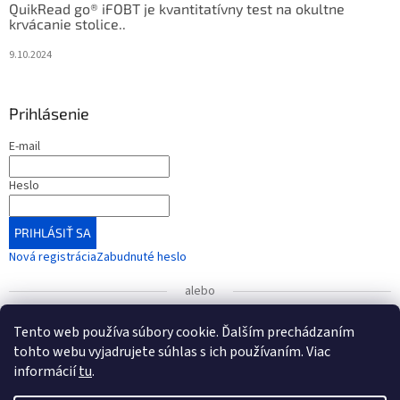
QuikRead go® iFOBT je kvantitatívny test na okultne
krvácanie stolice..
9.10.2024
Prihlásenie
E-mail
Heslo
PRIHLÁSIŤ SA
Nová registrácia
Zabudnuté heslo
alebo
Prihlásiť sa cez Google
Tento web používa súbory cookie. Ďalším prechádzaním
tohto webu vyjadrujete súhlas s ich používaním. Viac
informácií
tu
.
UPOZORNENIE
: Radi by sme vás informovali o zmene čísla
bankového účtu, ktorá nadobudla platnosť od 1. januára