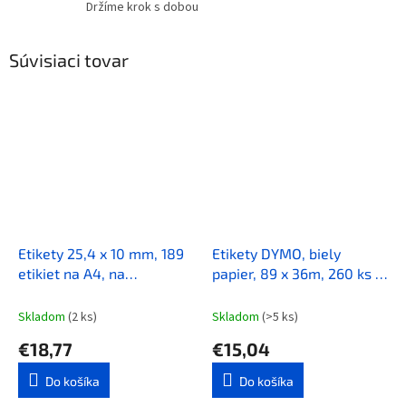
Držíme krok s dobou
Súvisiaci tovar
Etikety 25,4 x 10 mm, 189
Etikety DYMO, biely
etikiet na A4, na
papier, 89 x 36m, 260 ks v
označenie skúmaviek
rolke
100listov
Skladom
(2 ks)
Skladom
(>5 ks)
€18,77
€15,04
Do košíka
Do košíka