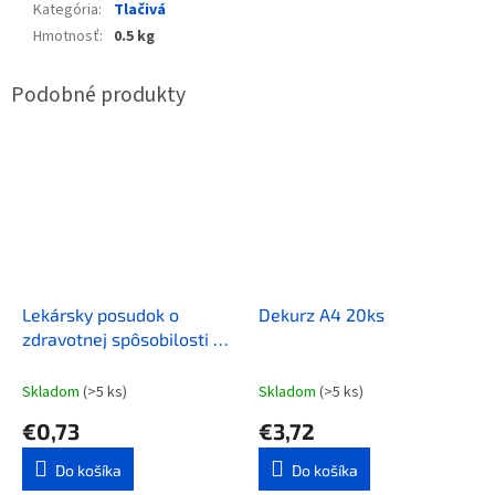
Kategória
:
Tlačivá
Hmotnosť
:
0.5 kg
Lekársky posudok o
Dekurz A4 20ks
zdravotnej spôsobilosti na
nosenie zbrane
Skladom
(>5 ks)
Skladom
(>5 ks)
€0,73
€3,72
Do košíka
Do košíka