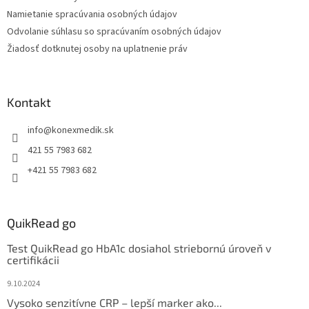
Namietanie spracúvania osobných údajov
Odvolanie súhlasu so spracúvaním osobných údajov
Žiadosť dotknutej osoby na uplatnenie práv
Kontakt
info
@
konexmedik.sk
421 55 7983 682
+421 55 7983 682
QuikRead go
Test QuikRead go HbA1c dosiahol striebornú úroveň v
certifikácii
9.10.2024
Vysoko senzitívne CRP – lepší marker ako...