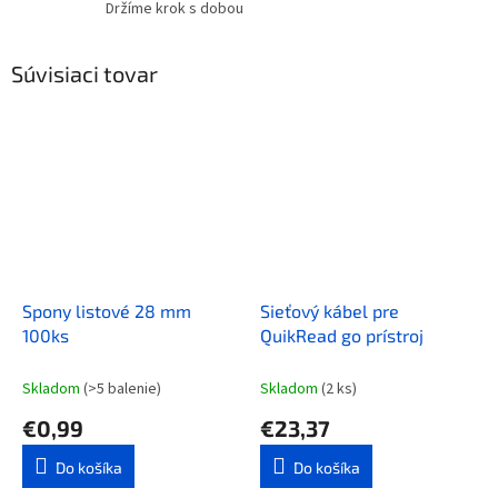
Držíme krok s dobou
Súvisiaci tovar
Spony listové 28 mm
Sieťový kábel pre
100ks
QuikRead go prístroj
Skladom
(>5 balenie)
Skladom
(2 ks)
€0,99
€23,37
Do košíka
Do košíka