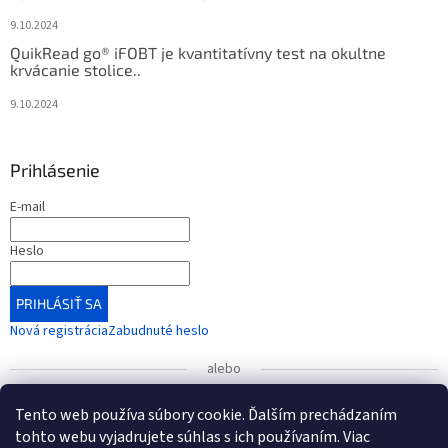
9.10.2024
QuikRead go® iFOBT je kvantitatívny test na okultne
krvácanie stolice..
9.10.2024
Prihlásenie
E-mail
Heslo
PRIHLÁSIŤ SA
Nová registrácia
Zabudnuté heslo
alebo
Prihlásiť sa cez Google
Tento web používa súbory cookie. Ďalším prechádzaním
tohto webu vyjadrujete súhlas s ich používaním. Viac