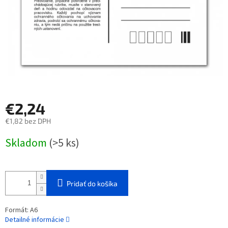
€2,24
€1,82 bez DPH
Jednotková
Skladom
(>5 ks)
cena:
Pridať do košíka
Formát: A6
Detailné informácie