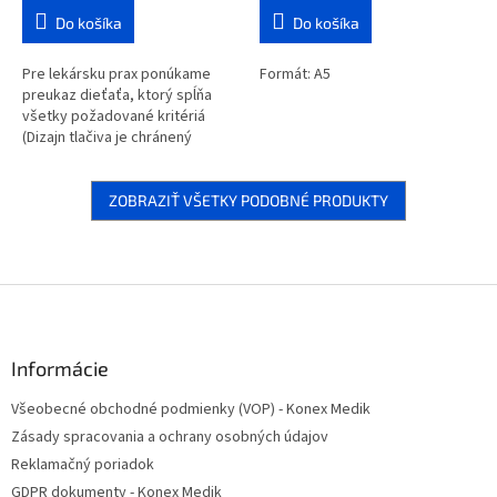
Do košíka
Do košíka
Pre lekársku prax ponúkame
Formát: A5
preukaz dieťaťa, ktorý spĺňa
všetky požadované kritériá
(Dizajn tlačiva je chránený
Úradom priemyselného
vlastníctva).
ZOBRAZIŤ VŠETKY PODOBNÉ PRODUKTY
Z
á
p
ä
Informácie
t
Všeobecné obchodné podmienky (VOP) - Konex Medik
i
Zásady spracovania a ochrany osobných údajov
e
Reklamačný poriadok
GDPR dokumenty - Konex Medik