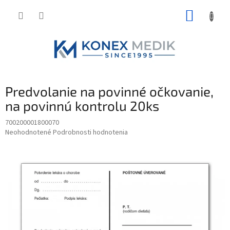
Prejsť
NÁKUP
na
obsah
KOŠÍK
Predvolanie na povinné očkovanie,
na povinnú kontrolu 20ks
700200001800070
Priemerné
Neohodnotené
Podrobnosti hodnotenia
hodnotenie
produktu
je
0,0
z
5
hviezdičiek.