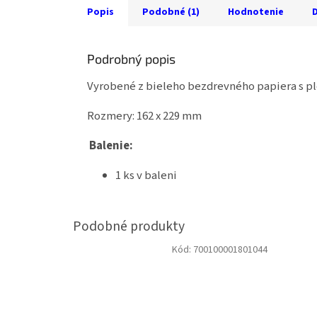
Popis
Podobné (1)
Hodnotenie
D
Podrobný popis
Vyrobené z bieleho bezdrevného papiera s p
Rozmery: 162 x 229 mm
Balenie:
1 ks v baleni
Kód:
700100001801044