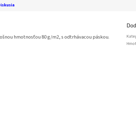
iskusia
Dod
lošnou hmotnosťou 80 g/m2, s odtrhávacou páskou.
Kate
Hmot