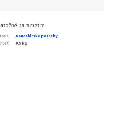
atočné parametre
gória
:
Kancelárske potreby
nosť
:
0.5 kg