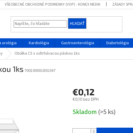
VŠEOBECNÉ OBCHODNÉ PODMIENKY (VOP) - KONEX MEDIK
ZÁSADY SPR
HĽADAŤ
 urológia
Kardiológia
Gastroenterológia
Diabetológia
by
Obálka C5 s odtrhávacou páskou 1ks
kou 1ks
700100001801047
€0,12
€0,10 bez DPH
Jednotková
Skladom
(>5 ks)
cena: