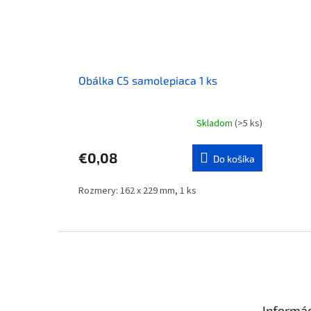
Obálka C5 samolepiaca 1 ks
Skladom
(>5 ks)
€0,08
Do košíka
Rozmery: 162 x 229 mm, 1 ks
Z
á
p
ä
t
Informá