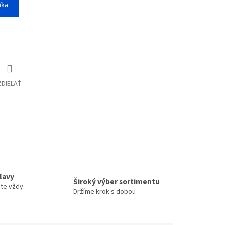
íka
ZDIEĽAŤ
zľavy
Široký výber sortimentu
ete vždy
Držíme krok s dobou