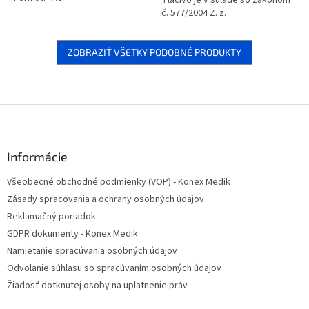
Tlačivo je v súlade so zákonom
č. 577/2004 Z. z.
ZOBRAZIŤ VŠETKY PODOBNÉ PRODUKTY
Z
á
p
ä
Informácie
t
Všeobecné obchodné podmienky (VOP) - Konex Medik
i
Zásady spracovania a ochrany osobných údajov
e
Reklamačný poriadok
GDPR dokumenty - Konex Medik
Namietanie spracúvania osobných údajov
Odvolanie súhlasu so spracúvaním osobných údajov
Žiadosť dotknutej osoby na uplatnenie práv