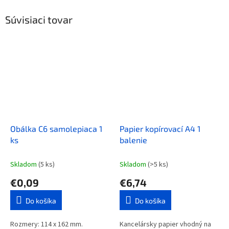
Súvisiaci tovar
Obálka C6 samolepiaca 1
Papier kopírovací A4 1
ks
balenie
Skladom
(5 ks)
Skladom
(>5 ks)
€0,09
€6,74
Do košíka
Do košíka
Rozmery: 114 x 162 mm.
Kancelársky papier vhodný na