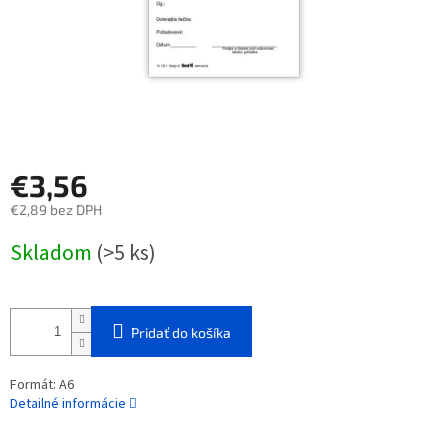
€3,56
€2,89 bez DPH
Jednotková
Skladom
(>5 ks)
cena:
Pridať do košíka
Formát: A6
Detailné informácie