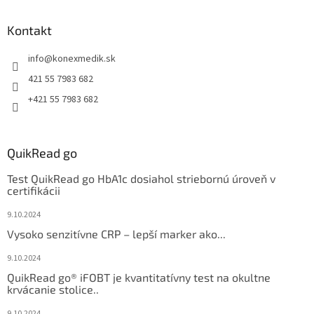
Kontakt
info
@
konexmedik.sk
421 55 7983 682
+421 55 7983 682
QuikRead go
Test QuikRead go HbA1c dosiahol striebornú úroveň v
certifikácii
9.10.2024
Vysoko senzitívne CRP – lepší marker ako...
9.10.2024
QuikRead go® iFOBT je kvantitatívny test na okultne
krvácanie stolice..
9.10.2024