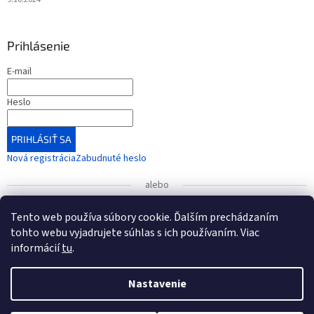
Prihlásenie
E-mail
Heslo
PRIHLÁSIŤ SA
Nová registrácia
Zabudnuté heslo
alebo
Prihlásiť sa cez Google
Tento web používa súbory cookie. Ďalším prechádzaním
tohto webu vyjadrujete súhlas s ich používaním. Viac
informácií
tu
.
UPOZORNENIE
: Radi by sme vás informovali o zmene čísla
bankového účtu, ktorá nadobudla platnosť od 1. januára
Vytvoril Shoptet
2026.
Nastavenie
Nové číslo účtu (od 1.1.2026): IBAN: SK54 7500 0000 0040