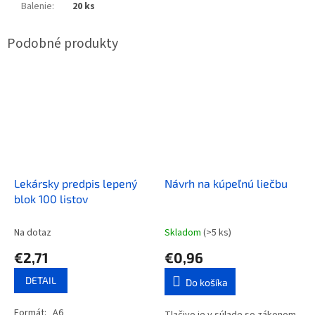
Balenie
:
20 ks
Lekársky predpis lepený
Návrh na kúpeľnú liečbu
blok 100 listov
Na dotaz
Skladom
(>5 ks)
€2,71
€0,96
DETAIL
Do košíka
Formát: A6