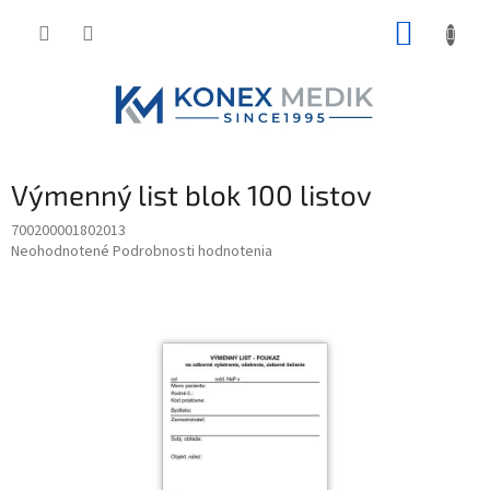
Prejsť
NÁKUP
na
obsah
KOŠÍK
Výmenný list blok 100 listov
700200001802013
Priemerné
Neohodnotené
Podrobnosti hodnotenia
hodnotenie
produktu
je
0,0
z
5
hviezdičiek.