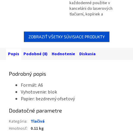
každodenné použitie v
kancelárii do laserových
tlačiarní, kopíriek a
čiernobielych atramentových
tlačiarní.
ZOBRAZIŤ VŠETKY SÚVISIACE PRODUKTY
Popis
Podobné (8)
Hodnotenie
Diskusia
Podrobný popis
Formát: A6
Vyhotovenie: blok
Papier: bezdrevný ofsetový
Dodatočné parametre
Kategória
:
Tlačivá
Hmotnosť
:
0.11 kg