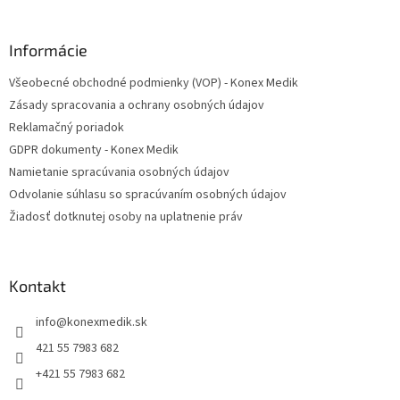
á
p
ä
Informácie
t
Všeobecné obchodné podmienky (VOP) - Konex Medik
i
Zásady spracovania a ochrany osobných údajov
e
Reklamačný poriadok
GDPR dokumenty - Konex Medik
Namietanie spracúvania osobných údajov
Odvolanie súhlasu so spracúvaním osobných údajov
Žiadosť dotknutej osoby na uplatnenie práv
Kontakt
info
@
konexmedik.sk
421 55 7983 682
+421 55 7983 682