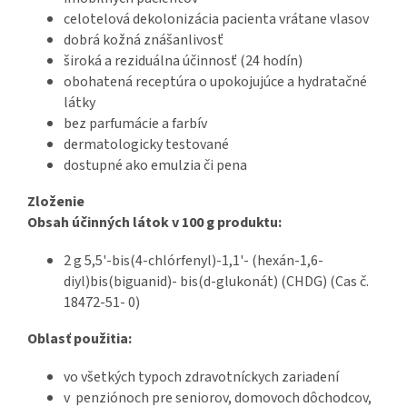
celotelová dekolonizácia pacienta vrátane vlasov
dobrá kožná znášanlivosť
široká a reziduálna účinnosť (24 hodín)
obohatená receptúra o upokojujúce a hydratačné
látky
bez parfumácie a farbív
dermatologicky testované
dostupné ako emulzia či pena
Zloženie
Obsah účinných látok v 100 g produktu:
2 g 5,5'-bis(4-chlórfenyl)-1,1'- (hexán-1,6-
diyl)bis(biguanid)- bis(d-glukonát) (CHDG) (Cas č.
18472-51- 0)
Oblasť použitia:
vo všetkých typoch zdravotníckych zariadení
v penziónoch pre seniorov, domovoch dôchodcov,