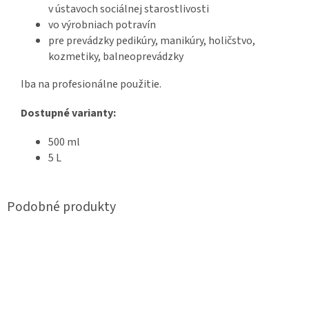
v ústavoch sociálnej starostlivosti
vo výrobniach potravín
pre prevádzky pedikúry, manikúry, holičstvo,
kozmetiky, balneoprevádzky
Iba na profesionálne použitie.
Dostupné varianty:
500 ml
5 L