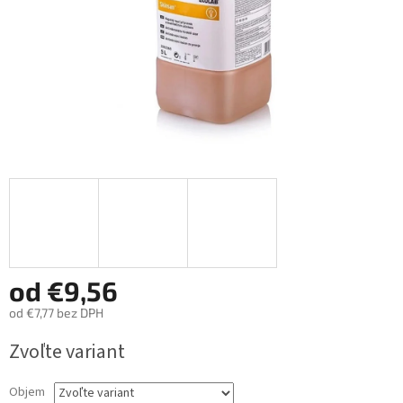
od
€9,56
od
€7,77
bez DPH
Jednotková
Zvoľte variant
cena:
Objem