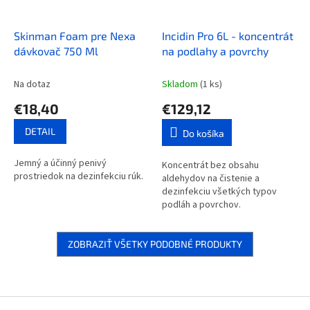
Skinman Foam pre Nexa
Incidin Pro 6L - koncentrát
dávkovač 750 Ml
na podlahy a povrchy
Na dotaz
Skladom
(1 ks)
€18,40
€129,12
DETAIL
Do košíka
Jemný a účinný penivý
Koncentrát bez obsahu
prostriedok na dezinfekciu rúk.
aldehydov na čistenie a
dezinfekciu všetkých typov
podláh a povrchov.
ZOBRAZIŤ VŠETKY PODOBNÉ PRODUKTY
Z