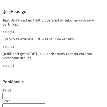
QuikRead go
Test QuikRead go HbA1c dosiahol striebornú úroveň v
certifikácii
9.10.2024
Vysoko senzitívne CRP – lepší marker ako...
9.10.2024
QuikRead go® iFOBT je kvantitatívny test na okultne
krvácanie stolice..
9.10.2024
Prihlásenie
E-mail
Heslo