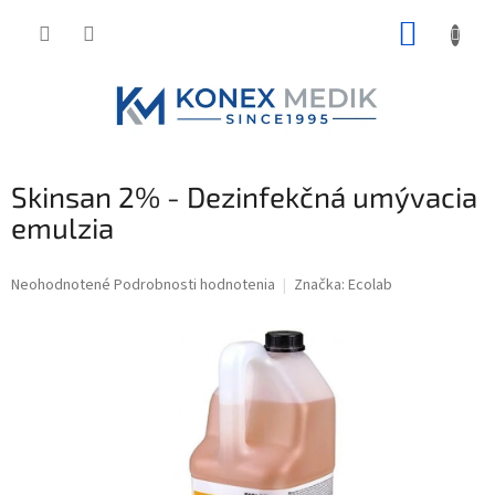
Prejsť
NÁKUP
na
obsah
KOŠÍK
Skinsan 2% - Dezinfekčná umývacia
emulzia
Priemerné
Neohodnotené
Podrobnosti hodnotenia
Značka:
Ecolab
hodnotenie
produktu
je
0,0
z
5
hviezdičiek.