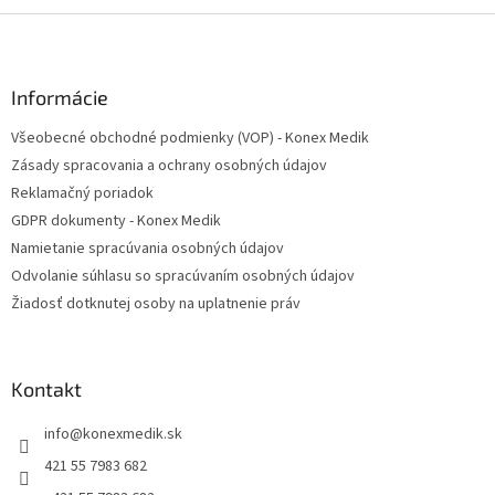
Z
á
p
ä
Informácie
t
Všeobecné obchodné podmienky (VOP) - Konex Medik
i
Zásady spracovania a ochrany osobných údajov
e
Reklamačný poriadok
GDPR dokumenty - Konex Medik
Namietanie spracúvania osobných údajov
Odvolanie súhlasu so spracúvaním osobných údajov
Žiadosť dotknutej osoby na uplatnenie práv
Kontakt
info
@
konexmedik.sk
421 55 7983 682