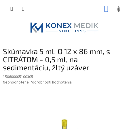
Prejsť
NÁKUP
na
obsah
KOŠÍK
Skúmavka 5 ml, O 12 x 86 mm, s
CITRÁTOM - 0,5 ml, na
sedimentáciu, žltý uzáver
150600005100305
Priemerné
Neohodnotené
Podrobnosti hodnotenia
hodnotenie
produktu
je
0,0
z
5
hviezdičiek.