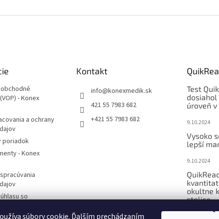
cie
Kontakt
QuikRea
 obchodné
Test Qui
info
@
konexmedik.sk
dosiahol
(VOP) - Konex
421 55 7983 682
úroveň v 
+421 55 7983 682
acovania a ochrany
9.10.2024
dajov
Vysoko s
 poriadok
lepší mar
enty - Konex
9.10.2024
QuikRead
 spracúvania
kvantitat
dajov
okultne 
úhlasu so
stolice..
́m osobných údajov
oužíva súbory cookie. Ďalším prechádzaním
9.10.2024
otknutej osoby na