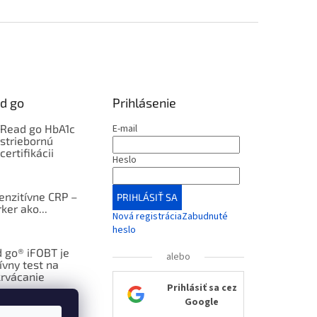
d go
Prihlásenie
kRead go HbA1c
E-mail
 striebornú
certifikácii
Heslo
enzitívne CRP –
PRIHLÁSIŤ SA
ker ako...
Nová registrácia
Zabudnuté
heslo
 go® iFOBT je
alebo
ívny test na
krvácanie
Prihlásiť sa cez
Google