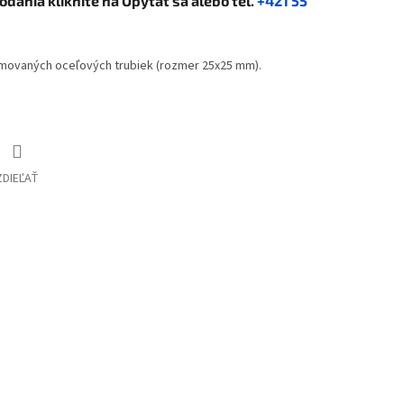
dodania kliknite na
Opýtať sa
alebo tel.
+421 55
ómovaných oceľových trubiek (rozmer 25x25 mm).
ZDIEĽAŤ