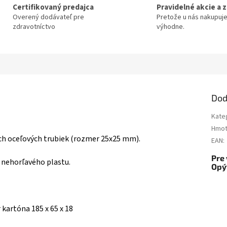
Certifikovaný predajca
Pravidelné akcie a 
Overený dodávateľ pre
Pretože u nás nakupuj
zdravotníctvo
výhodne.
Dod
Kate
Hmot
h oceľových trubiek (rozmer 25x25 mm).
EAN
:
Pre 
 nehorľavého plastu.
Opý
kartóna 185 x 65 x 18