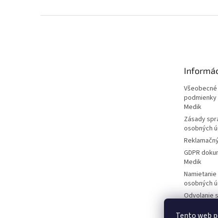
Z
á
p
ä
t
Informá
i
e
Všeobecné
podmienky 
Medik
Zásady spr
osobných ú
Reklamačný
GDPR dokum
Medik
Namietanie
osobných ú
Odvolanie s
spracúvani
Tento web p
Žiadosť d