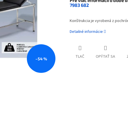
Pre viac informácií o dobe 
7983 682
Konštrukcia je vyrobená z pochr
Detailné informácie
TLAČ
OPÝTAŤ SA
–54 %