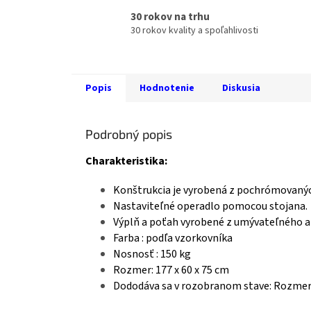
30 rokov na trhu
30 rokov kvality a spoľahlivosti
Popis
Hodnotenie
Diskusia
Podrobný popis
Charakteristika:
Konštrukcia je vyrobená z pochrómovanýc
Nastaviteľné operadlo pomocou stojana.
Výplň a poťah vyrobené z umývateľného a
Farba : podľa vzorkovníka
Nosnosť : 150 kg
Rozmer: 177 x 60 x 75 cm
Dododáva sa v rozobranom stave: Rozmer 