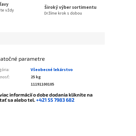
zľavy
Široký výber sortimentu
ete vždy
Držíme krok s dobou
atočné parametre
gória
:
Všeobecné lekárstvo
nosť
:
25 kg
11191100105
viac informácií o dobe dodania kliknite na
tať sa
alebo tel.
+421 55 7983 682