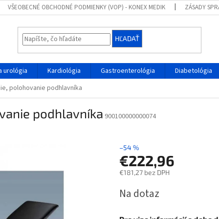
VŠEOBECNÉ OBCHODNÉ PODMIENKY (VOP) - KONEX MEDIK
ZÁSADY SPR
HĽADAŤ
 urológia
Kardiológia
Gastroenterológia
Diabetológia
ie, polohovanie podhlavníka
ovanie podhlavníka
900100000000074
–54 %
€222,96
€181,27 bez DPH
Jednotková
Na dotaz
cena: