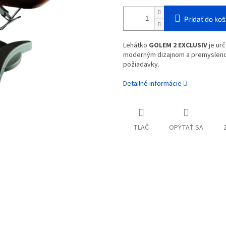
Pridať do koš
Lehátko
GOLEM 2 EXCLUSIV
je urč
moderným dizajnom a premyslenou
požiadavky.
Detailné informácie
TLAČ
OPÝTAŤ SA