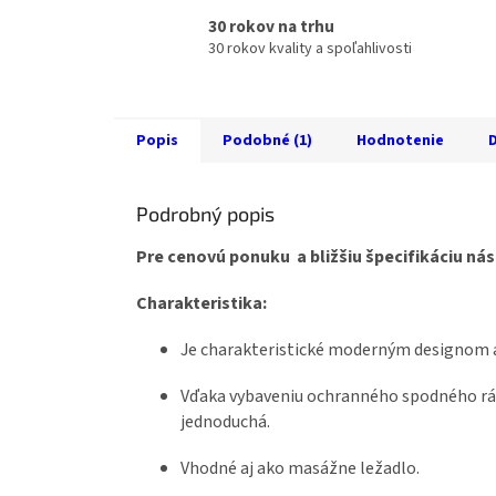
30 rokov na trhu
30 rokov kvality a spoľahlivosti
Popis
Podobné (1)
Hodnotenie
D
Podrobný popis
Pre cenovú ponuku a bližšiu špecifikáciu ná
Charakteristika:
Je charakteristické moderným designom a
Vďaka vybaveniu ochranného spodného r
jednoduchá.
Vhodné aj ako masážne ležadlo.