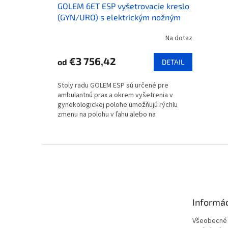
GOLEM 6ET ESP vyšetrovacie kreslo
(GYN/URO) s elektrickým nožným
segmentom - varianty
Na dotaz
€3 756,42
od
DETAIL
Stoly radu GOLEM ESP sú určené pre
ambulantnú prax a okrem vyšetrenia v
gynekologickej polohe umožňujú rýchlu
zmenu na polohu v ľahu alebo na
vyšetrenie...
Z
á
p
ä
t
Informá
i
e
Všeobecné