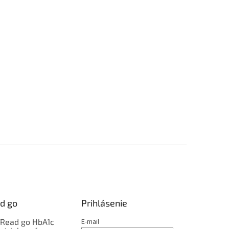
d go
Prihlásenie
kRead go HbA1c
E-mail