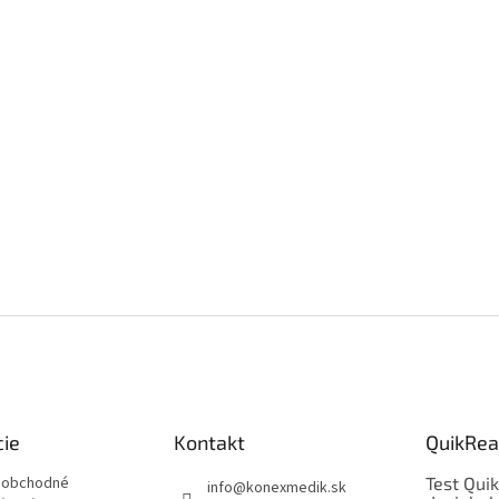
cie
Kontakt
QuikRea
 obchodné
Test Qui
info
@
konexmedik.sk