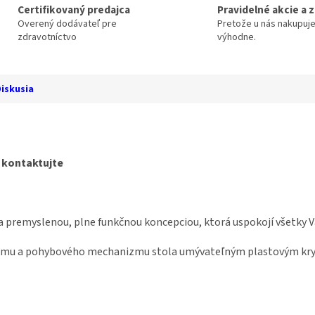
Certifikovaný predajca
Pravidelné akcie a 
Overený dodávateľ pre
Pretože u nás nakupuj
zdravotníctvo
výhodne.
iskusia
s kontaktujte
 premyslenou, plne funkčnou koncepciou, ktorá uspokojí všetky V
ámu a pohybového mechanizmu stola umývateľným plastovým kry