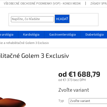
VŠEOBECNÉ OBCHODNÉ PODMIENKY (VOP) - KONEX MEDIK
ZÁSADY SPR
HĽADAŤ
 urológia
Kardiológia
Gastroenterológia
Diabetológia
e a rehabilitačné Golem 3 Exclusiv
ilitačné Golem 3 Exclusiv
od
€1 688,79
od
€1 373
bez DPH
Jednotková
Zvoľte variant
cena:
Typ