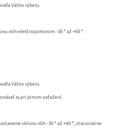
podľa Vášho výberu.
onu nôh elektropohonom -30 ° až +60 °.
podľa Vášho výberu.
návať aj pri plnom zaťažení.
stavenie sklonu nôh -30 ° až +60 °, stacionárne