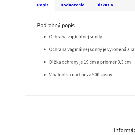
Popis
Hodnotenie
Diskusia
Podrobný popis
Ochrana vaginálnej sondy
Ochrana vaginálnej sondy je vyrobená z la
Dĺžka ochrany je 19 cm a priemer 3,3 cm.
V balení sa nachádza 500 kusov
Z
á
p
ä
t
Informá
i