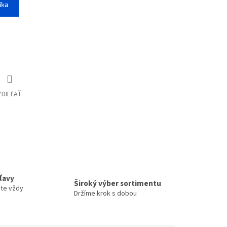
íka
ZDIEĽAŤ
zľavy
Široký výber sortimentu
ete vždy
Držíme krok s dobou