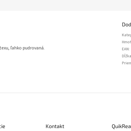
Dod
Kate
Hmot
texu, ľahko pudrovaná.
EAN
:
Dĺžk
Prie
cie
Kontakt
QuikRea