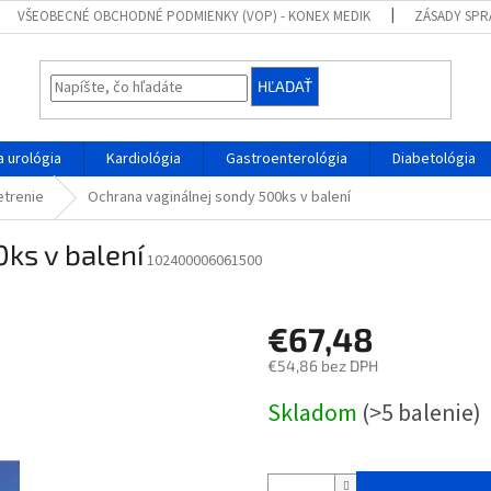
VŠEOBECNÉ OBCHODNÉ PODMIENKY (VOP) - KONEX MEDIK
ZÁSADY SPR
HĽADAŤ
 urológia
Kardiológia
Gastroenterológia
Diabetológia
trenie
Ochrana vaginálnej sondy 500ks v balení
ks v balení
102400006061500
€67,48
€54,86 bez DPH
Jednotková
Skladom
(>5 balenie)
cena: