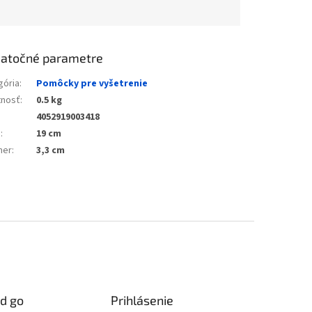
atočné parametre
gória
:
Pomôcky pre vyšetrenie
nosť
:
0.5 kg
4052919003418
a
:
19 cm
mer
:
3,3 cm
d go
Prihlásenie