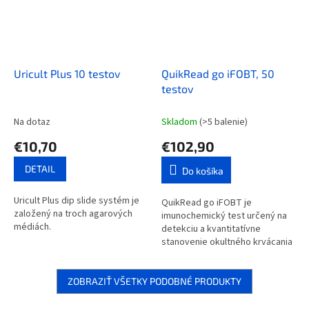
Uricult Plus 10 testov
QuikRead go iFOBT, 50
testov
Na dotaz
Skladom
(>5 balenie)
€10,70
€102,90
DETAIL
Do košíka
Uricult Plus dip slide systém je
QuikRead go iFOBT je
založený na troch agarových
imunochemický test určený na
médiách.
detekciu a kvantitatívne
stanovenie okultného krvácania
vo vzorkách ľudskej stolice v
prípadoch suspektného
krvácania z dolnej...
ZOBRAZIŤ VŠETKY PODOBNÉ PRODUKTY