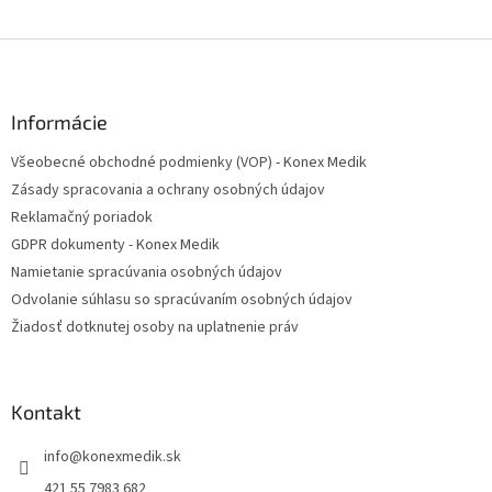
Z
á
p
ä
Informácie
t
Všeobecné obchodné podmienky (VOP) - Konex Medik
i
Zásady spracovania a ochrany osobných údajov
e
Reklamačný poriadok
GDPR dokumenty - Konex Medik
Namietanie spracúvania osobných údajov
Odvolanie súhlasu so spracúvaním osobných údajov
Žiadosť dotknutej osoby na uplatnenie práv
Kontakt
info
@
konexmedik.sk
421 55 7983 682