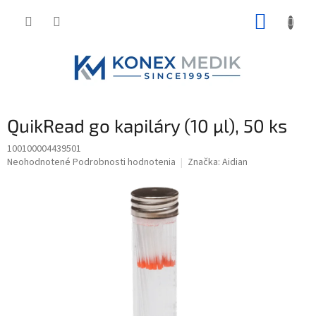
Prejsť
NÁKUP
na
obsah
KOŠÍK
QuikRead go kapiláry (10 µl), 50 ks
100100004439501
Priemerné
Neohodnotené
Podrobnosti hodnotenia
Značka:
Aidian
hodnotenie
produktu
je
0,0
z
5
hviezdičiek.