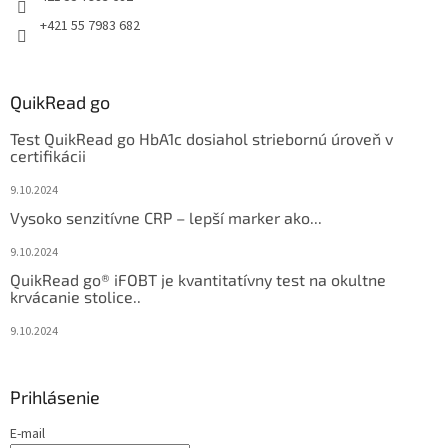
+421 55 7983 682
QuikRead go
Test QuikRead go HbA1c dosiahol striebornú úroveň v
certifikácii
9.10.2024
Vysoko senzitívne CRP – lepší marker ako...
9.10.2024
QuikRead go® iFOBT je kvantitatívny test na okultne
krvácanie stolice..
9.10.2024
Prihlásenie
E-mail