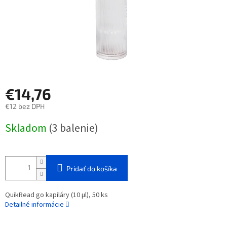
€14,76
€12 bez DPH
Jednotková
Skladom
(3 balenie)
cena:
Pridať do košíka
QuikRead go kapiláry (10 µl), 50 ks
Detailné informácie