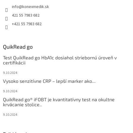
info
@
konexmedik.sk
421 55 7983 682
+421 55 7983 682
QuikRead go
Test QuikRead go HbA1c dosiahol striebornú úroveň v
certifikácii
9.10.2024
Vysoko senzitívne CRP – lepší marker ako...
9.10.2024
QuikRead go® iFOBT je kvantitatívny test na okultne
krvácanie stolice..
9.10.2024