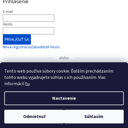
Prihlásenie
E-mail
Heslo
PRIHLÁSIŤ SA
Nová registrácia
Zabudnuté heslo
alebo
Prihlásiť sa cez Google
Tento web používa súbory cookie. Ďalším prechádzaním
tohto webu vyjadrujete súhlas s ich používaním. Viac
informácií
tu
.
UPOZORNENIE
: Radi by sme vás informovali o zmene čísla
bankového účtu, ktorá nadobudla platnosť od 1. januára
Vytvoril Shoptet
2026.
Nastavenie
Nové číslo účtu (od 1.1.2026): IBAN: SK54 7500 0000 0040
Copyright 2026
KONEXMEDIK
. Všetky práva vyhradené.
Upraviť
3496 6565
Odmietnuť
Súhlasím
nastavenie cookies