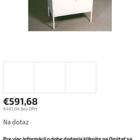
€591,68
€481,04 bez DPH
Jednotková
Na dotaz
cena:
Pre viac informácií o dobe dodania kliknite na
Opýtať sa