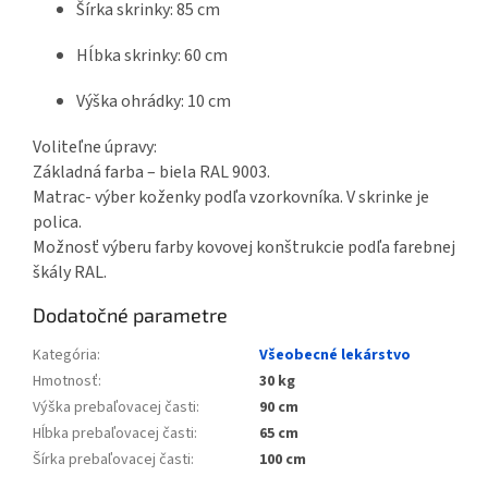
Šírka skrinky: 85 cm
Hĺbka skrinky: 60 cm
Výška ohrádky: 10 cm
Voliteľne úpravy:
Základná farba – biela RAL 9003.
Matrac- výber koženky podľa vzorkovníka. V skrinke je
polica.
Možnosť výberu farby kovovej konštrukcie podľa farebnej
škály RAL.
Dodatočné parametre
Kategória
:
Všeobecné lekárstvo
Hmotnosť
:
30 kg
Výška prebaľovacej časti
:
90 cm
Hĺbka prebaľovacej časti
:
65 cm
Šírka prebaľovacej časti
:
100 cm