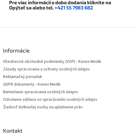
Pre viac informácií o dobe dodania kliknite na
Opýtať sa
alebo tel.
+421 55 7983 682
Z
á
p
ä
Informácie
t
Všeobecné obchodné podmienky (VOP) - Konex Medik
i
Zásady spracovania a ochrany osobných údajov
e
Reklamačný poriadok
GDPR dokumenty - Konex Medik
Namietanie spracúvania osobných údajov
Odvolanie súhlasu so spracúvaním osobných údajov
Žiadosť dotknutej osoby na uplatnenie práv
Kontakt