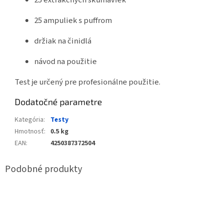
25 extrakčných skúmaviek
25 ampuliek s puffrom
držiak na činidlá
návod na použitie
Test je určený pre profesionálne použitie.
Dodatočné parametre
Kategória
:
Testy
Hmotnosť
:
0.5 kg
EAN
:
4250387372504