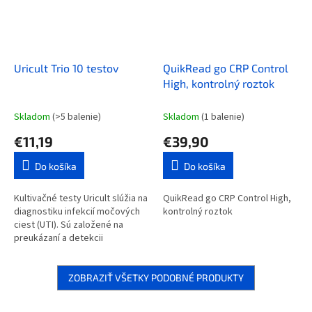
Uricult Trio 10 testov
QuikRead go CRP Control
High, kontrolný roztok
Skladom
(>5 balenie)
Skladom
(1 balenie)
€11,19
€39,90
Do košíka
Do košíka
Kultivačné testy Uricult slúžia na
QuikRead go CRP Control High,
diagnostiku infekcií močových
kontrolný roztok
ciest (UTI). Sú založené na
preukázaní a detekcii
predpokladaných mikróbov
(celkový počet baktérií,...
ZOBRAZIŤ VŠETKY PODOBNÉ PRODUKTY