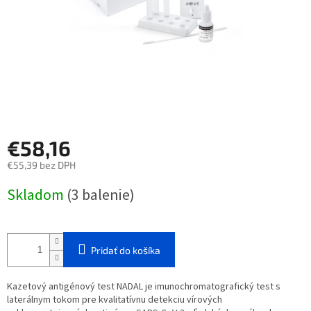
€58,16
€55,39 bez DPH
Jednotková
Skladom
(3 balenie)
cena:
Pridať do košíka
Kazetový antigénový test NADAL je imunochromatografický test s
laterálnym tokom pre kvalitatívnu detekciu vírových