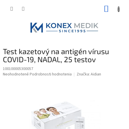
Prejsť
NÁKUP
na
obsah
KOŠÍK
Test kazetový na antigén vírusu
COVID-19, NADAL, 25 testov
100100005300057
Priemerné
Neohodnotené
Podrobnosti hodnotenia
Značka:
Aidian
hodnotenie
produktu
je
0,0
z
5
hviezdičiek.