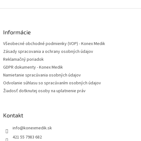
Z
á
p
ä
Informácie
t
Všeobecné obchodné podmienky (VOP) - Konex Medik
i
Zásady spracovania a ochrany osobných údajov
e
Reklamačný poriadok
GDPR dokumenty - Konex Medik
Namietanie spracúvania osobných údajov
Odvolanie súhlasu so spracúvaním osobných údajov
Žiadosť dotknutej osoby na uplatnenie práv
Kontakt
info
@
konexmedik.sk
421 55 7983 682