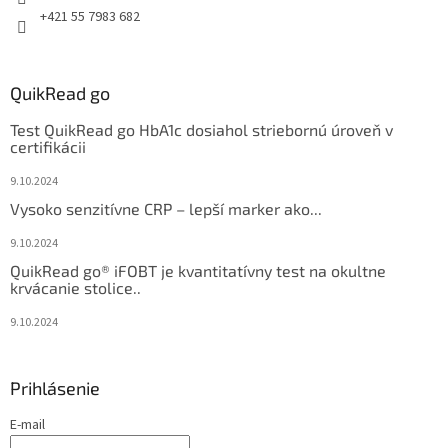
+421 55 7983 682
QuikRead go
Test QuikRead go HbA1c dosiahol striebornú úroveň v
certifikácii
9.10.2024
Vysoko senzitívne CRP – lepší marker ako...
9.10.2024
QuikRead go® iFOBT je kvantitatívny test na okultne
krvácanie stolice..
9.10.2024
Prihlásenie
E-mail