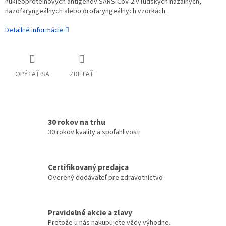
nukleoproteinových antigénov SARS-CoV-2 v ľudských nazálnych,
nazofaryngeálnych alebo orofaryngeálnych vzorkách.
Detailné informácie
OPÝTAŤ SA
ZDIEĽAŤ
30 rokov na trhu
30 rokov kvality a spoľahlivosti
Certifikovaný predajca
Overený dodávateľ pre zdravotníctvo
Pravidelné akcie a zľavy
Pretože u nás nakupujete vždy výhodne.