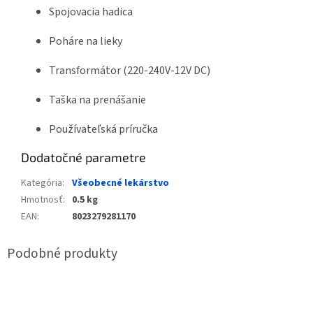
Spojovacia hadica
Poháre na lieky
Transformátor (220-240V-12V DC)
Taška na prenášanie
Používateľská príručka
Dodatočné parametre
Kategória
:
Všeobecné lekárstvo
Hmotnosť
:
0.5 kg
EAN
:
8023279281170