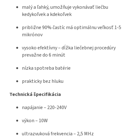
malý a ľahký, umožňuje vykonávať liečbu
kedykoľvek a kdekoľvek
približne 90% častíc má optimálnu veľkosť 1-5
mikrónov
vysoko efektívny – dĺžka liečebnej procedúry
prevažne do 6 minút
nízka spotreba batérie
prakticky bez hluku
Technická špecifikácia
napájanie – 220-240V
výkon – 10W
ultrazvuková frekvencia – 2,5 MHz