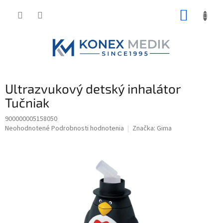
Prejsť
NÁKUP
na
obsah
KOŠÍK
Ultrazvukový detský inhalátor
Tučniak
900000005158050
Priemerné
Neohodnotené
Podrobnosti hodnotenia
Značka:
Gima
hodnotenie
produktu
je
0,0
z
5
hviezdičiek.