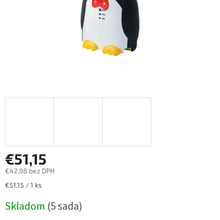
€51,15
€42,98 bez DPH
Jednotková
€51,15 / 1 ks
cena:
Skladom
(5 sada)