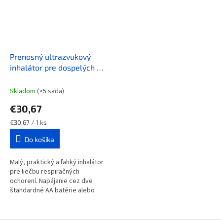
Prenosný ultrazvukový
inhalátor pre dospelých aj
deti
Skladom
(>5 sada)
€30,67
Jednotková
€30,67 / 1 ks
cena:
Do košíka
Malý, praktický a ľahký inhalátor
pre liečbu respiračných
ochorení. Napájanie cez dve
štandardné AA batérie alebo
USB kábel.