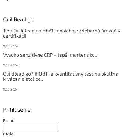
QuikRead go
Test QuikRead go HbA1c dosiahol striebornú úroveň v
certifikácii
9.10.2024
Vysoko senzitívne CRP – lepší marker ako...
9.10.2024
QuikRead go® iFOBT je kvantitatívny test na okultne
krvácanie stolice..
9.10.2024
Prihlásenie
E-mail
Heslo