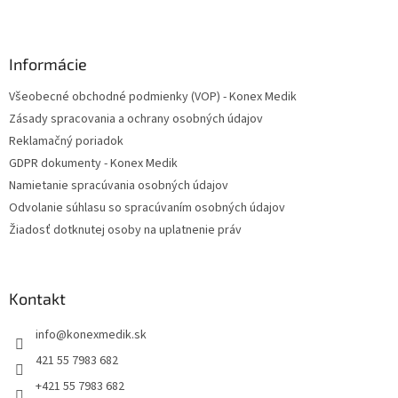
Z
á
p
ä
Informácie
t
Všeobecné obchodné podmienky (VOP) - Konex Medik
i
Zásady spracovania a ochrany osobných údajov
e
Reklamačný poriadok
GDPR dokumenty - Konex Medik
Namietanie spracúvania osobných údajov
Odvolanie súhlasu so spracúvaním osobných údajov
Žiadosť dotknutej osoby na uplatnenie práv
Kontakt
info
@
konexmedik.sk
421 55 7983 682
+421 55 7983 682