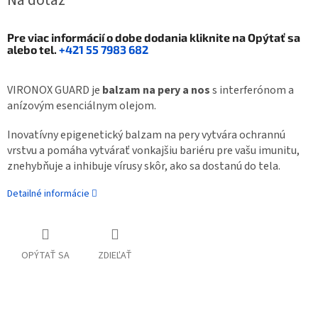
Na dotaz
Pre viac informácií o dobe dodania kliknite na
Opýtať sa
alebo tel.
+421 55 7983 682
VIRONOX GUARD je
balzam na pery a nos
s interferónom a
anízovým esenciálnym olejom.
Inovatívny epigenetický balzam na pery vytvára ochrannú
vrstvu a pomáha vytvárať vonkajšiu bariéru pre vašu imunitu,
znehybňuje a inhibuje vírusy skôr, ako sa dostanú do tela.
Detailné informácie
OPÝTAŤ SA
ZDIEĽAŤ