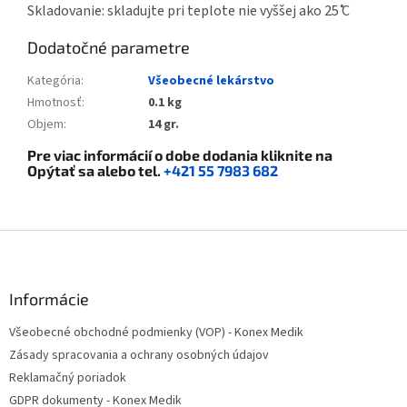
Skladovanie: skladujte pri teplote nie vyššej ako 25 ̊C
Dodatočné parametre
Kategória
:
Všeobecné lekárstvo
Hmotnosť
:
0.1 kg
Objem
:
14 gr.
Pre viac informácií o dobe dodania kliknite na
Opýtať sa
alebo tel.
+421 55 7983 682
Z
á
p
ä
Informácie
t
Všeobecné obchodné podmienky (VOP) - Konex Medik
i
Zásady spracovania a ochrany osobných údajov
e
Reklamačný poriadok
GDPR dokumenty - Konex Medik