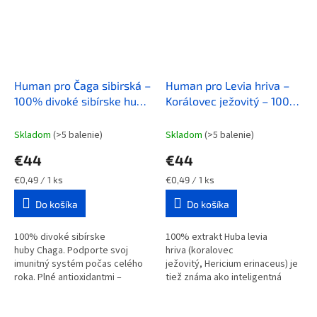
Human pro Čaga sibirská –
Human pro Levia hriva –
100% divoké sibírske huby
Korálovec ježovitý – 100%
Čaga
90 tbl
divoké huby Hericium
90
tbl
Skladom
(>5 balenie)
Skladom
(>5 balenie)
€44
€44
Jednotková
Jednotková
€0,49 / 1 ks
€0,49 / 1 ks
cena:
cena:
Do košíka
Do košíka
100% divoké sibírske
100% extrakt Huba levia
huby Chaga. Podporte svoj
hriva (koralovec
imunitný systém počas celého
ježovitý, Hericium erinaceus) je
roka. Plné antioxidantmi –
tiež známa ako inteligentná
Antioxidanty sú dôležitou
huba a používa sa na
súčasťou vášho celkového
maximalizáciu duševnej...