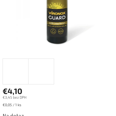
€4,10
€3,45 bez DPH
Jednotková
€0,05 / 1 ks
cena: