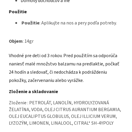
Domovy dôchodcov a iné
Použitie
Použitie
: Aplikujte na nos a pery podľa potreby.
Objem
: 14gr
Vhodné pre deti od 3 rokov. Pred použitím sa odporúča
naniesť malé množstvo balzamu na predlaktie, počkať
24 hodín a sledovať, či nedochádza k podráždeniu
pokožky, začervenaniu alebo vyrážke.
Zloženie a skladovanie
Zloženie : PETROLÁT, LANOLÍN, HYDROLYZOVANÁ
ŽELATÍNA, VODA, OLEJ CITRUS AURANTIUM BERGAMIA,
OLEJ EUCALIPTUS GLOBULUS, OLEJ ILLICIUM VERUM,
LYZOZÝM, LIMONEN, LINALOOL, CITRAL* SH-4YPOLY