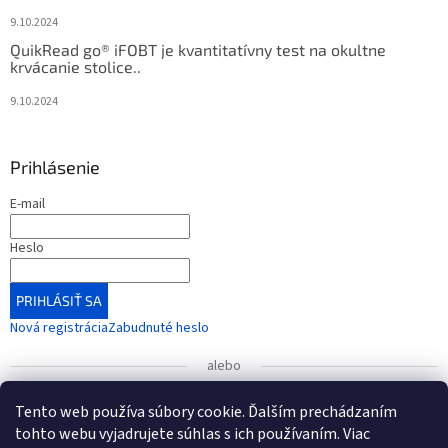
9.10.2024
QuikRead go® iFOBT je kvantitatívny test na okultne
krvácanie stolice..
9.10.2024
Prihlásenie
E-mail
Heslo
PRIHLÁSIŤ SA
Nová registrácia
Zabudnuté heslo
alebo
Prihlásiť sa cez Google
Tento web používa súbory cookie. Ďalším prechádzaním
tohto webu vyjadrujete súhlas s ich používaním. Viac