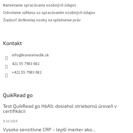
Namietanie spracúvania osobných údajov
Odvolanie súhlasu so spracúvaním osobných údajov
Žiadosť dotknutej osoby na uplatnenie práv
Kontakt
info
@
konexmedik.sk
421 55 7983 682
+421 55 7983 682
QuikRead go
Test QuikRead go HbA1c dosiahol striebornú úroveň v
certifikácii
9.10.2024
Vysoko senzitívne CRP – lepší marker ako...