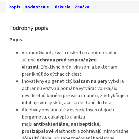
zdravia....
Popis
Hodnotenie
Diskusia
Značka
Podrobný popis
Popis
Vironox Guard je vaša diskrétna a mimoriadne
účinná
ochrana pred respiračnými
vírusmi.
Efektívne bráni vírusom a baktériam
preniknúť do dýchacích ciest.
Inovatívny epigenetický
balzam na pery
vytvára
ochrannú vrstvu a pomáha vytvárať vonkajšiu
neviditeľnú bariéru pre vašu imunitu, znehybňuje a
inhibuje vírusy skôr, ako sa dostanú do tela.
Aldehydy obsiahnuté v esenciálnych olejoch
bergamotu, eukalyptu a anízu
majú
antibakteriálne, antiseptické,
protizápalové
vlastnosti a zohrávajú mimoriadne
dôležitú úlohu pri zabezpečovaní bariérovej