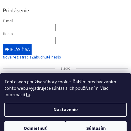
Prihlásenie
E-mail
Heslo
PRIHLÁSIŤ SA
Nová registrácia
Zabudnuté heslo
alebo
Prihlásiť sa cez Google
Tento web používa súbory cookie. Ďalším prechádzaním
tohto webu vyjadrujete súhlas s ich používaním. Viac
informácií
tu
.
UPOZORNENIE
: Radi by sme vás informovali o zmene čísla
bankového účtu, ktorá nadobudla platnosť od 1. januára
Vytvoril Shoptet
2026.
Nastavenie
Nové číslo účtu (od 1.1.2026): IBAN: SK54 7500 0000 0040
Copyright 2026
KONEXMEDIK
. Všetky práva vyhradené.
Upraviť
3496 6565
Odmietnuť
Súhlasím
nastavenie cookies