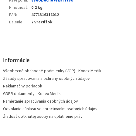
Kategória
:
Všeobecné lekárstvo
Hmotnosť
:
0.2 kg
EAN
:
4771316316012
Balenie
:
7 vrecúšok
Z
á
p
ä
Informácie
t
Všeobecné obchodné podmienky (VOP) - Konex Medik
i
Zásady spracovania a ochrany osobných údajov
e
Reklamačný poriadok
GDPR dokumenty - Konex Medik
Namietanie spracúvania osobných údajov
Odvolanie súhlasu so spracúvaním osobných údajov
Žiadosť dotknutej osoby na uplatnenie práv