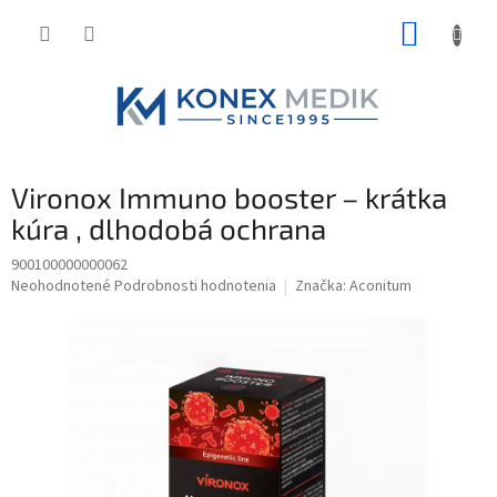
Prejsť
NÁKUP
na
obsah
KOŠÍK
Vironox Immuno booster – krátka
kúra , dlhodobá ochrana
900100000000062
Priemerné
Neohodnotené
Podrobnosti hodnotenia
Značka:
Aconitum
hodnotenie
produktu
je
0,0
z
5
hviezdičiek.