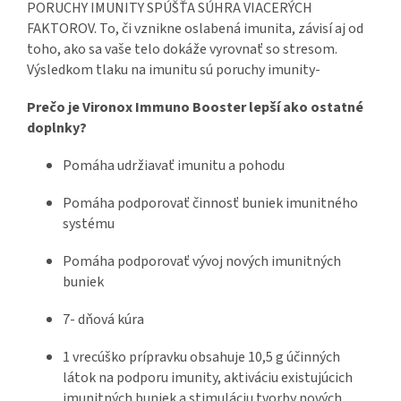
PORUCHY IMUNITY SPÚŠŤA SÚHRA VIACERÝCH
FAKTOROV. To, či vznikne oslabená imunita, závisí aj od
toho, ako sa vaše telo dokáže vyrovnať so stresom.
Výsledkom tlaku na imunitu sú poruchy imunity-
Prečo je Vironox Immuno Booster lepší ako ostatné
doplnky?
Pomáha udržiavať imunitu a pohodu
Pomáha podporovať činnosť buniek imunitného
systému
Pomáha podporovať vývoj nových imunitných
buniek
7- dňová kúra
1 vrecúško prípravku obsahuje 10,5 g účinných
látok na podporu imunity, aktiváciu existujúcich
imunitných buniek a stimuláciu tvorby nových