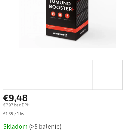
€9,48
€7,97 bez DPH
Jednotková
€1,35 / 1 ks
cena:
Skladom
(>5 balenie)