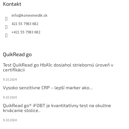
Kontakt
info
@
konexmedik.sk
421 55 7983 682
+421 55 7983 682
QuikRead go
Test QuikRead go HbA1c dosiahol striebornú úroveň v
certifikácii
9.10.2024
Vysoko senzitívne CRP – lepší marker ako...
9.10.2024
QuikRead go® iFOBT je kvantitatívny test na okultne
krvácanie stolice..
9.10.2024