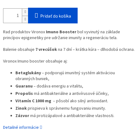
Pridať do košíka
Rad produktov Vironox
Imuno Booster
bol vyvinutý na základe
princípov epigenetiky pre udržanie imunity
a regeneráciu tela.
Balenie obsahuje
7 vrecúšok
na 7 dní – krátka kúra – dlhodobá ochrana.
Vironox Imuno booster obsahuje aj:
Betaglukány
– podporujú imunitný systém aktiváciou
obranných buniek,
Guaranu
– dodáva energiu a vitalitu,
Propolis
má antibakteriálne a antivírusové účinky,
Vitamín C 1000 mg
– pôsobí ako silný antioxidant.
Zinok
prispieva k správnemu fungovaniu imunity.
Zázvor
má protizápalové a antibakteriálne vlastnosti.
Detailné informácie