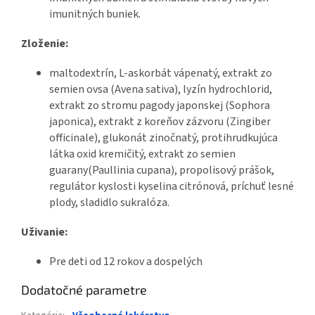
imunitných buniek.
Zloženie:
maltodextrín, L-askorbát vápenatý, extrakt zo
semien ovsa (Avena sativa), lyzín hydrochlorid,
extrakt zo stromu pagody japonskej (Sophora
japonica), extrakt z koreňov zázvoru (Zingiber
officinale), glukonát zinočnatý, protihrudkujúca
látka oxid kremičitý, extrakt zo semien
guarany(Paullinia cupana), propolisový prášok,
regulátor kyslosti kyselina citrónová, príchuť lesné
plody, sladidlo sukralóza.
Uživanie:
Pre deti od 12 rokov a dospelých
Dodatočné parametre