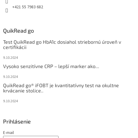
+421 55 7983 682
QuikRead go
Test QuikRead go HbA1c dosiahol striebornú úroveň v
certifikácii
9.10.2024
Vysoko senzitívne CRP – lepší marker ako...
9.10.2024
QuikRead go® iFOBT je kvantitatívny test na okultne
krvácanie stolice..
9.10.2024
Prihlásenie
E-mail