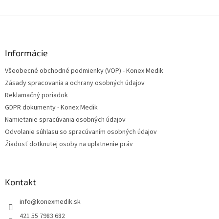
O
v
l
Z
á
á
d
p
a
ä
Informácie
c
t
i
Všeobecné obchodné podmienky (VOP) - Konex Medik
i
e
Zásady spracovania a ochrany osobných údajov
p
e
r
Reklamačný poriadok
v
GDPR dokumenty - Konex Medik
k
Namietanie spracúvania osobných údajov
y
v
Odvolanie súhlasu so spracúvaním osobných údajov
ý
Žiadosť dotknutej osoby na uplatnenie práv
p
i
s
u
Kontakt
info
@
konexmedik.sk
421 55 7983 682