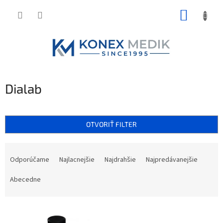
Prejsť
NÁKUP
na
obsah
KOŠÍK
Dialab
OTVORIŤ FILTER
R
a
Odporúčame
Najlacnejšie
Najdrahšie
Najpredávanejšie
d
e
Abecedne
n
i
V
e
ý