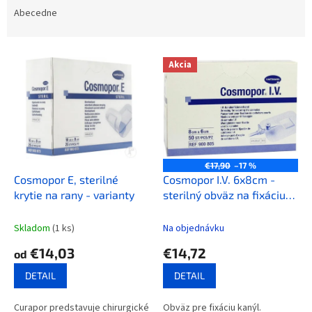
e
Abecedne
n
i
V
e
Akcia
ý
p
p
r
i
o
s
d
p
u
r
k
o
t
€17,90
–17 %
d
Cosmopor E, sterilné
Cosmopor I.V. 6x8cm -
o
u
krytie na rany - varianty
sterilný obväz na fixáciu
v
k
kanýl, 50 ks v balení
t
Skladom
(1 ks)
Na objednávku
o
€14,03
€14,72
od
v
DETAIL
DETAIL
Curapor predstavuje chirurgické
Obväz pre fixáciu kanýl.