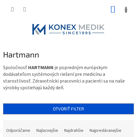
Prejsť
NÁKUP
na
obsah
KOŠÍK
Hartmann
Spoločnosť
HARTMANN
je popredným európskym
dodávateľom systémových riešení pre medicínu a
starostlivosť. Zdravotnícki pracovníci a pacienti sa na naše
výrobky spoliehajú každý deň.
OTVORIŤ FILTER
R
a
Odporúčame
Najlacnejšie
Najdrahšie
Najpredávanejšie
d