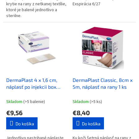
krytie na rany z netkanej textílie,
Exspirácia 6/27
ktoré je balené jednotlivo a
sterilne.
DermaPlast 4 x 1,6 cm,
DermaPlast Classic, 8cm x
náplasť po injekcii box
5m, náplasť na rany 1 ks
250ks
Skladom
(>5 balenie)
Skladom
(>5 ks)
€9,56
€8,40
Do košíka
Do košíka
Jednotlivo nastrihané náplaste
Ku koži šetrná náplasť na rany z