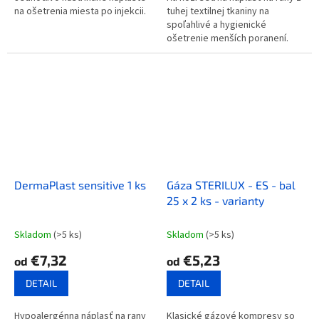
na ošetrenia miesta po injekcii.
tuhej textilnej tkaniny na
spoľahlivé a hygienické
ošetrenie menších poranení.
DermaPlast sensitive 1 ks
Gáza STERILUX - ES - bal
25 x 2 ks - varianty
Skladom
(>5 ks)
Skladom
(>5 ks)
€7,32
€5,23
od
od
DETAIL
DETAIL
Hypoalergénna náplasť na rany
Klasické gázové kompresy so