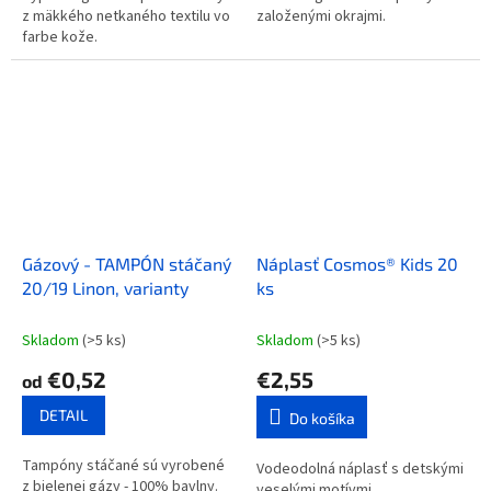
z mäkkého netkaného textilu vo
založenými okrajmi.
farbe kože.
Gázový - TAMPÓN stáčaný
Náplasť Cosmos® Kids 20
20/19 Linon, varianty
ks
Skladom
(>5 ks)
Skladom
(>5 ks)
€0,52
€2,55
od
DETAIL
Do košíka
Tampóny stáčané sú vyrobené
Vodeodolná náplasť s detskými
z bielenej gázy - 100% bavlny.
veselými motívmi.