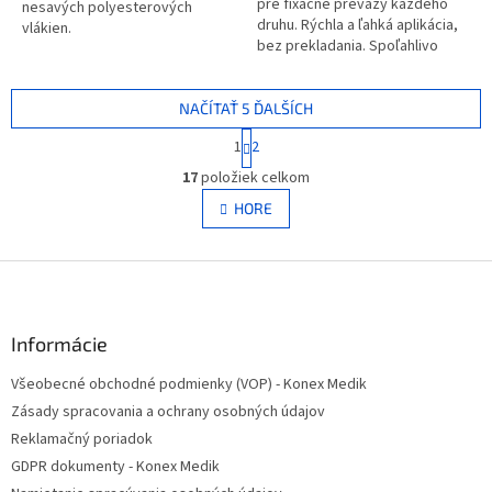
pre fixačné preväzy každého
nesavých polyesterových
druhu. Rýchla a ľahká aplikácia,
vlákien.
bez prekladania. Spoľahlivo
sedí, neskĺzava a netlačí.
NAČÍTAŤ 5 ĎALŠÍCH
S
1
2
t
O
r
17
položiek celkom
v
á
l
HORE
n
á
k
d
o
v
Z
a
a
c
á
n
i
p
i
e
ä
Informácie
e
p
t
r
Všeobecné obchodné podmienky (VOP) - Konex Medik
i
v
Zásady spracovania a ochrany osobných údajov
e
k
y
Reklamačný poriadok
v
GDPR dokumenty - Konex Medik
ý