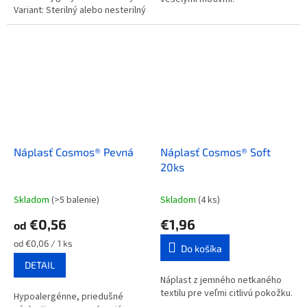
Variant: Sterilný alebo nesterilný
Náplasť Cosmos® Pevná
Náplasť Cosmos® Soft
20ks
Skladom
(>5 balenie)
Skladom
(4 ks)
€0,56
€1,96
od
Jednotková
od €0,06 / 1 ks
Do košíka
cena:
DETAIL
Náplast z jemného netkaného
textilu pre veľmi citlivú pokožku.
Hypoalergénne, priedušné