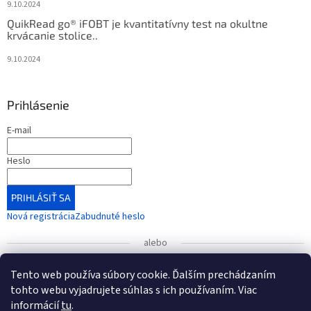
9.10.2024
QuikRead go® iFOBT je kvantitatívny test na okultne
krvácanie stolice..
9.10.2024
Prihlásenie
E-mail
Heslo
PRIHLÁSIŤ SA
Nová registrácia
Zabudnuté heslo
alebo
Prihlásiť sa cez Google
Tento web používa súbory cookie. Ďalším prechádzaním
tohto webu vyjadrujete súhlas s ich používaním. Viac
informácií
tu
.
UPOZORNENIE
: Radi by sme vás informovali o zmene čísla