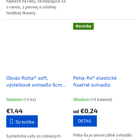
náplasti na rany, nezlepujúce sa
s ranou, z pevnej a odolnej
textilnej tkaniny.
Novinka
Obväz Rolta® soft,
Peha-fix® elastické
výstelkové ovínadlo 6cm x
fixačné ovínadlo
3m rolka
Skladom
(>5 ks)
Skladom
(>5 balenie)
€1,44
€0,24
od
DETAIL
Do košíka
Peha-fix je univerzálné ovínadlo
Syntetická vata zo zvlnených