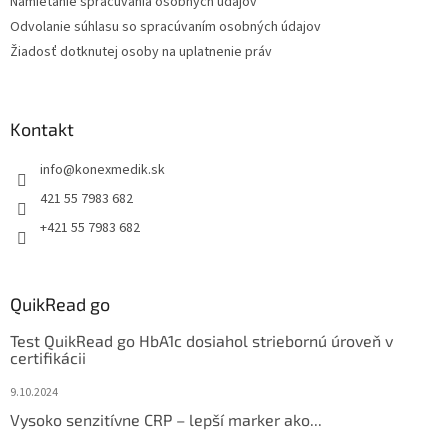
Namietanie spracúvania osobných údajov
p
i
Odvolanie súhlasu so spracúvaním osobných údajov
s
Žiadosť dotknutej osoby na uplatnenie práv
u
Kontakt
info
@
konexmedik.sk
421 55 7983 682
+421 55 7983 682
QuikRead go
Test QuikRead go HbA1c dosiahol striebornú úroveň v
certifikácii
9.10.2024
Vysoko senzitívne CRP – lepší marker ako...