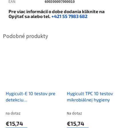
EAN
:
600300007000010
Pre viac informácií o dobe dodania kliknite na
Opýtať sa
alebo tel.
+421 55 7983 682
Hygicult-E 10 testov pre
Hygicult TPC 10 testov
detekciu
mikrobiálnej hygieny
Enterobacteriaceae
na dotaz
Na dotaz
€15,74
€15,74