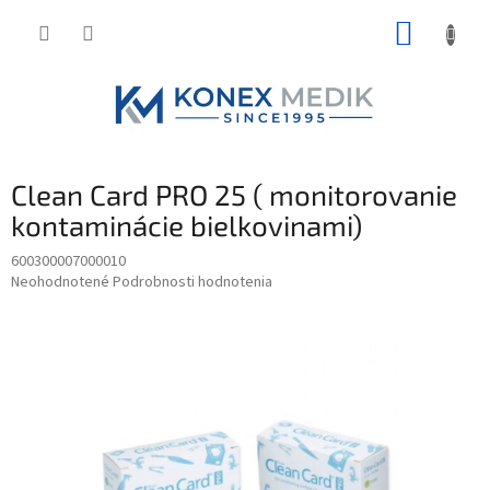
Prejsť
NÁKUP
na
obsah
KOŠÍK
Clean Card PRO 25 ( monitorovanie
kontaminácie bielkovinami)
600300007000010
Priemerné
Neohodnotené
Podrobnosti hodnotenia
hodnotenie
produktu
je
0,0
z
5
hviezdičiek.