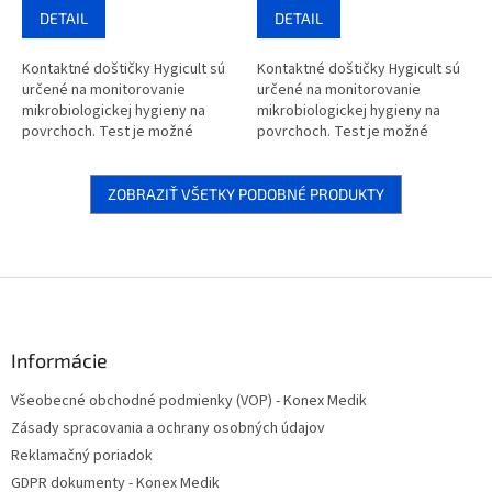
DETAIL
DETAIL
Kontaktné doštičky Hygicult sú
Kontaktné doštičky Hygicult sú
určené na monitorovanie
určené na monitorovanie
mikrobiologickej hygieny na
mikrobiologickej hygieny na
povrchoch. Test je možné
povrchoch. Test je možné
vykonávať na pracovisku alebo
vykonávať na pracovisku alebo
je možné doštičky použiť ako
je možné doštičky použiť ako
praktické...
praktické...
ZOBRAZIŤ VŠETKY PODOBNÉ PRODUKTY
Z
á
p
ä
Informácie
t
Všeobecné obchodné podmienky (VOP) - Konex Medik
i
Zásady spracovania a ochrany osobných údajov
e
Reklamačný poriadok
GDPR dokumenty - Konex Medik