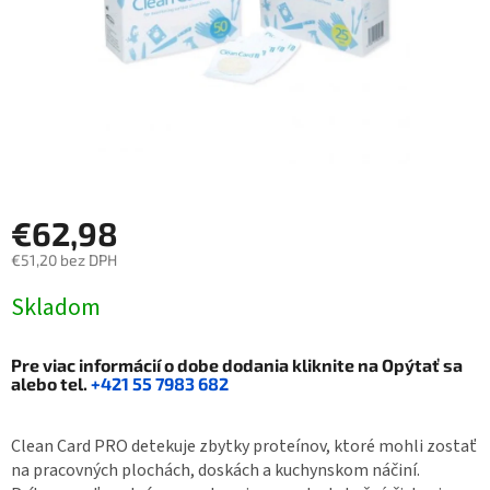
€62,98
€51,20 bez DPH
Jednotková
Skladom
cena:
Pre viac informácií o dobe dodania kliknite na
Opýtať sa
alebo tel.
+421 55 7983 682
Clean Card PRO detekuje zbytky proteínov, ktoré mohli zostať
na pracovných plochách, doskách a kuchynskom náčiní.