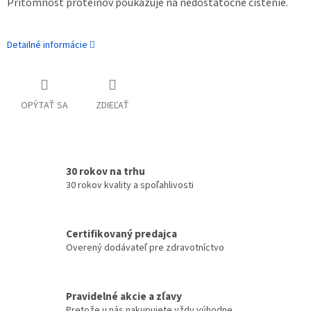
Prítomnosť proteínov poukazuje na nedostatočné čistenie.
Detailné informácie
OPÝTAŤ SA
ZDIEĽAŤ
30 rokov na trhu
30 rokov kvality a spoľahlivosti
Certifikovaný predajca
Overený dodávateľ pre zdravotníctvo
Pravidelné akcie a zľavy
Pretože u nás nakupujete vždy výhodne.