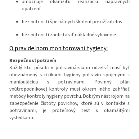
umožňuje okamžitú realizáciu nápravných
opatrení
bez nutnosti špeciálnych školení pre užívateľov
bez nutnosti zaobstarať nákladné vybavenie
O pravidelnom monitorovaní hygieny:
Bezpečnosť potravín
Každý kto pôsobi v potravinárskom odvetví musí byť
oboznámený s rizikami hygieny potravín spojenými s
manipuláciou s potravinami. Povinný plán
vnútropodnikovej kontroly musí okrem iného zahŕňať
metódy kontroly hygieny povrchu. Dobrým nástrojom na
zabezpečenie čistoty povrchov, ktoré sú v kontakte s
potravinami, je proteínový test s okamžitými
výsledkami.