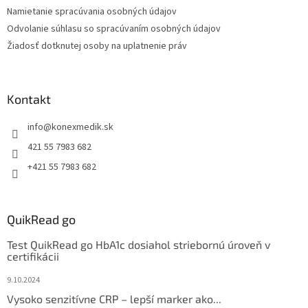
Namietanie spracúvania osobných údajov
Odvolanie súhlasu so spracúvaním osobných údajov
Žiadosť dotknutej osoby na uplatnenie práv
Kontakt
info
@
konexmedik.sk
421 55 7983 682
+421 55 7983 682
QuikRead go
Test QuikRead go HbA1c dosiahol striebornú úroveň v
certifikácii
9.10.2024
Vysoko senzitívne CRP – lepší marker ako...