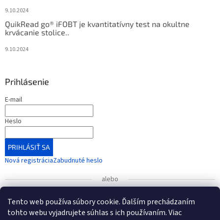
9.10.2024
QuikRead go® iFOBT je kvantitatívny test na okultne
krvácanie stolice..
9.10.2024
Prihlásenie
E-mail
Heslo
PRIHLÁSIŤ SA
Nová registrácia
Zabudnuté heslo
alebo
Prihlásiť sa cez Google
Tento web používa súbory cookie. Ďalším prechádzaním
tohto webu vyjadrujete súhlas s ich používaním. Viac