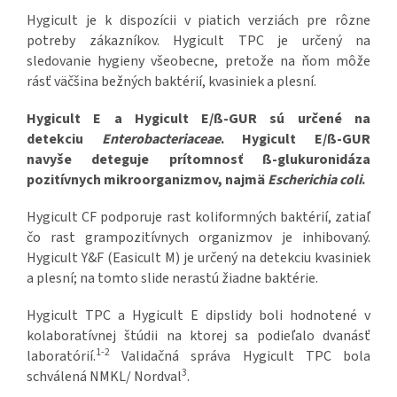
Hygicult je k dispozícii v piatich verziách pre rôzne
potreby zákazníkov. Hygicult TPC je určený na
sledovanie hygieny všeobecne, pretože na ňom môže
rásť väčšina bežných baktérií, kvasiniek a plesní.
Hygicult E a Hygicult E/ß-GUR sú určené na
detekciu
Enterobacteriaceae
. Hygicult E/ß-GUR
navyše deteguje prítomnosť ß-glukuronidáza
pozitívnych mikroorganizmov, najmä
Escherichia coli
.
Hygicult CF podporuje rast koliformných baktérií, zatiaľ
čo rast grampozitívnych organizmov je inhibovaný.
Hygicult Y&F (Easicult M) je určený na detekciu kvasiniek
a plesní; na tomto slide nerastú žiadne baktérie.
Hygicult TPC a Hygicult E dipslidy boli hodnotené v
kolaboratívnej štúdii na ktorej sa podieľalo dvanásť
1-2
laboratórií.
Validačná správa Hygicult TPC bola
3
schválená NMKL/ Nordval
.