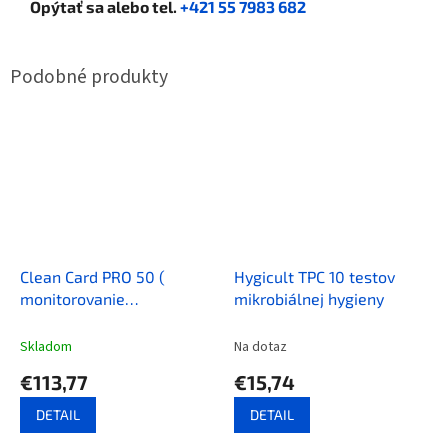
Opýtať sa
alebo tel.
+421 55 7983 682
Clean Card PRO 50 (
Hygicult TPC 10 testov
monitorovanie
mikrobiálnej hygieny
kontaminácie
bielkovinami)
Skladom
Na dotaz
€113,77
€15,74
DETAIL
DETAIL