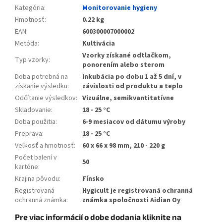
Kategória
:
Monitorovanie hygieny
Hmotnosť
:
0.22 kg
EAN
:
600300007000002
Metóda
:
Kultivácia
Vzorky získané odtlačkom,
Typ vzorky
:
ponorením alebo sterom
Doba potrebná na
Inkubácia po dobu 1 až 5 dní, v
získanie výsledku
:
závislosti od produktu a teplo
Odčítanie výsledkov
:
Vizuálne, semikvantitatívne
Skladovanie
:
18 - 25 °C
Doba použitia
:
6-9 mesiacov od dátumu výroby
Preprava
:
18 - 25 °C
Veľkosť a hmotnosť
:
60 x 66 x 98 mm, 210 - 220 g
Počet balení v
50
kartóne
:
Krajina pôvodu
:
Fínsko
Registrovaná
Hygicult je registrovaná ochranná
ochranná známka
:
známka spoločnosti Aidian Oy
Pre viac informácií o dobe dodania kliknite na