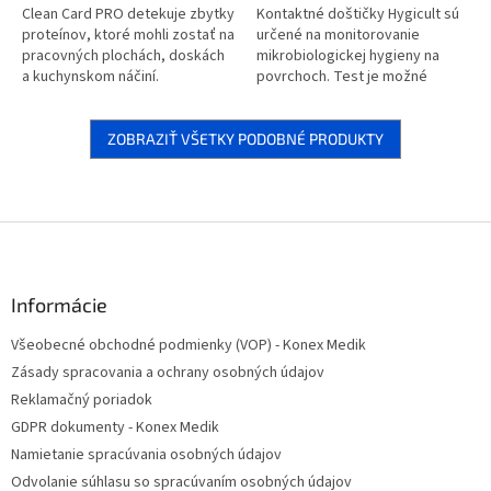
Clean Card PRO detekuje zbytky
Kontaktné doštičky Hygicult sú
proteínov, ktoré mohli zostať na
určené na monitorovanie
pracovných plochách, doskách
mikrobiologickej hygieny na
a kuchynskom náčiní.
povrchoch. Test je možné
Prítomnosť proteínov
vykonávať na pracovisku alebo
poukazuje na nedostatočné
je možné doštičky použiť ako
čistenie.
praktické...
ZOBRAZIŤ VŠETKY PODOBNÉ PRODUKTY
Z
á
p
ä
Informácie
t
Všeobecné obchodné podmienky (VOP) - Konex Medik
i
Zásady spracovania a ochrany osobných údajov
e
Reklamačný poriadok
GDPR dokumenty - Konex Medik
Namietanie spracúvania osobných údajov
Odvolanie súhlasu so spracúvaním osobných údajov