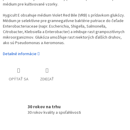
médium pre kultivované vzorky.
Hygicult E obsahuje médium Violet Red Bile (VRB) s prídavkom glukózy.
Médium je selektívne pre gramnegatívne baktérie patriace do čeľade
Enterobacteriaceae (napr. Escherichia, Shigella, Salmonella,
Citrobacter, Klebsiella a Enterobacter) a inhibuje rast grampozitívnych
mikroorganizmov. Glukóza umožňuje rast niektorých ďalších druhov,
ako sú Pseudomonas a Aeromonas.
Detailné informácie
OPÝTAŤ SA
ZDIEĽAŤ
30 rokov na trhu
30 rokov kvality a spoľahlivosti