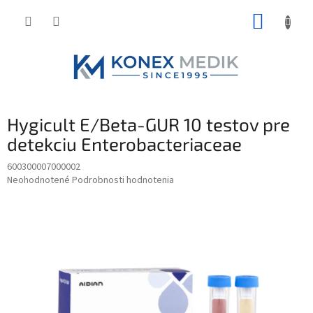
Prejsť
NÁKUP
na
obsah
KOŠÍK
Hygicult E/Beta-GUR 10 testov pre
detekciu Enterobacteriaceae
600300007000002
Priemerné
Neohodnotené
Podrobnosti hodnotenia
hodnotenie
produktu
je
0,0
z
5
hviezdičiek.