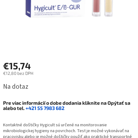
€15,74
€12,80 bez DPH
Jednotková
Na dotaz
cena:
Pre viac informácií o dobe dodania kliknite na
Opýtať sa
alebo tel.
+421 55 7983 682
Kontaktné doštičky Hygicult sú určené na monitorovanie
mikrobiologickej hygieny na povrchoch. Test je možné vykonávať na
pracovisku alebo je možné doštičky použiť ako praktické transportné