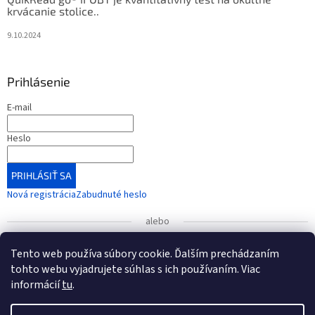
krvácanie stolice..
9.10.2024
Prihlásenie
E-mail
Heslo
PRIHLÁSIŤ SA
Nová registrácia
Zabudnuté heslo
alebo
Prihlásiť sa cez Google
Tento web používa súbory cookie. Ďalším prechádzaním
tohto webu vyjadrujete súhlas s ich používaním. Viac
informácií
tu
.
UPOZORNENIE
: Radi by sme vás informovali o zmene čísla
bankového účtu, ktorá nadobudla platnosť od 1. januára
Vytvoril Shoptet