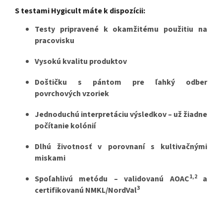
S testami Hygicult máte k dispozícii:
Testy pripravené k okamžitému použitiu na
pracovisku
Vysokú kvalitu produktov
Doštičku s pántom pre ľahký odber
povrchových vzoriek
Jednoduchú interpretáciu výsledkov – už žiadne
počítanie kolónií
Dlhú životnosť v porovnaní s kultivačnými
miskami
1,2
Spoľahlivú metódu – validovanú AOAC
a
3
certifikovanú NMKL/NordVal