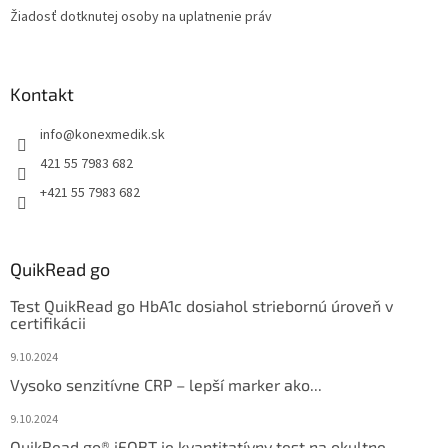
Žiadosť dotknutej osoby na uplatnenie práv
Kontakt
info
@
konexmedik.sk
421 55 7983 682
+421 55 7983 682
QuikRead go
Test QuikRead go HbA1c dosiahol striebornú úroveň v
certifikácii
9.10.2024
Vysoko senzitívne CRP – lepší marker ako...
9.10.2024
QuikRead go® iFOBT je kvantitatívny test na okultne