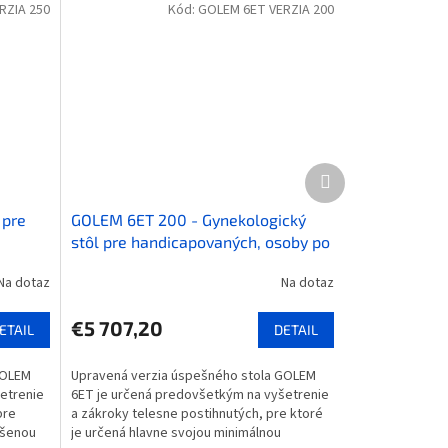
RZIA 250
Kód:
GOLEM 6ET VERZIA 200
Ďalší
produkt
 pre
GOLEM 6ET 200 - Gynekologický
stôl pre handicapovaných, osoby po
amputácii a starších pacientov
Na dotaz
Na dotaz
€5 707,20
ETAIL
DETAIL
GOLEM
Upravená verzia úspešného stola GOLEM
etrenie
6ET je určená predovšetkým na vyšetrenie
pre
a zákroky telesne postihnutých, pre ktoré
ýšenou
je určená hlavne svojou minimálnou