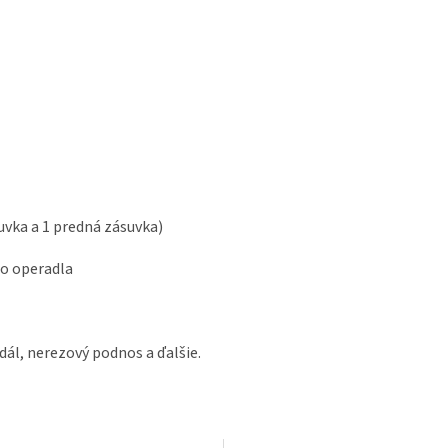
uvka a 1 predná zásuvka)
do operadla
ál, nerezový podnos a ďalšie.