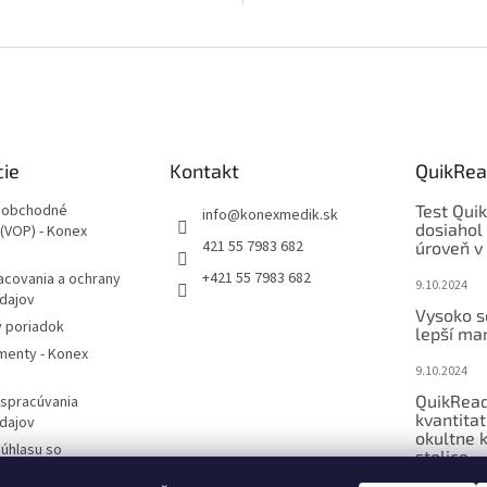
nosnosťou,...
cie
Kontakt
QuikRea
 obchodné
Test Qui
info
@
konexmedik.sk
dosiahol
(VOP) - Konex
421 55 7983 682
úroveň v 
+421 55 7983 682
acovania a ochrany
9.10.2024
dajov
Vysoko s
 poriadok
lepší mar
enty - Konex
9.10.2024
QuikRead
 spracúvania
kvantitat
dajov
okultne 
úhlasu so
stolice..
́m osobných údajov