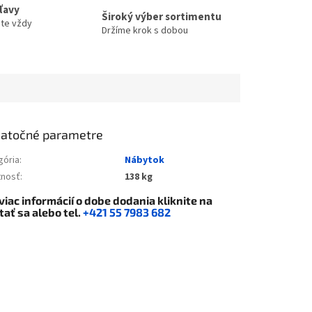
zľavy
Široký výber sortimentu
ete vždy
Držíme krok s dobou
atočné parametre
gória
:
Nábytok
nosť
:
138 kg
viac informácií o dobe dodania kliknite na
tať sa
alebo tel.
+421 55 7983 682