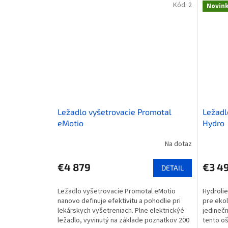
Kód:
2
Novin
Ležadlo vyšetrovacie Promotal
Ležadl
eMotio
Hydro
Na dotaz
€4 879
€3 4
DETAIL
Ležadlo vyšetrovacie Promotal eMotio
Hydrolie
nanovo definuje efektivitu a pohodlie pri
pre ekol
lekárskych vyšetreniach. Plne elektrickýé
jedineč
ležadlo, vyvinutý na základe poznatkov 200
tento oš