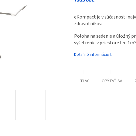
eKompact je v súčasnosti najv
zdravotníkov.
Poloha na sedenie a
úložný p
vyšetrenie v priestore len 1m3
Detailné informácie
TLAČ
OPÝTAŤ SA