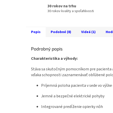
30 rokov na trhu
30 rokov kvality a spoľahlivosti
Popis
Podobné (8)
Videá (1)
Hod
Podrobný popis
Charakteristika a výhody:
Stáva sa skutočným pomocníkom pre pacienta a 
vďaka schopnosti zaznamenávať obľúbené polo
Príjemná poloha pacienta v sede vo výške
Jemné a bezpečné elektrické pohyby
Integrované predĺženie opierky nôh