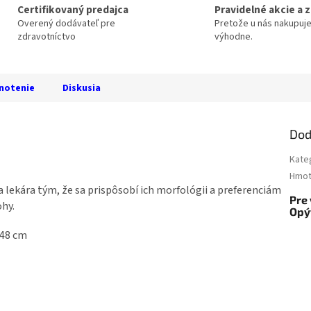
Certifikovaný predajca
Pravidelné akcie a 
Overený dodávateľ pre
Pretože u nás nakupuj
zdravotníctvo
výhodne.
notenie
Diskusia
Dod
Kate
Hmot
lekára tým, že sa prispôsobí ich morfológii a preferenciám
Pre 
hy.
Opý
 48 cm