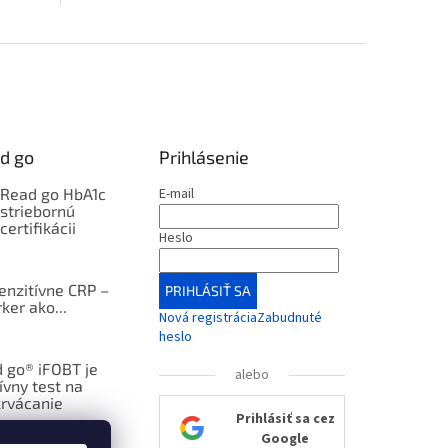
nástupnou výškou 450...
d go
Prihlásenie
kRead go HbA1c
E-mail
 striebornú
certifikácii
Heslo
enzitívne CRP –
PRIHLÁSIŤ SA
ker ako...
Nová registrácia
Zabudnuté
heslo
 go® iFOBT je
alebo
ívny test na
krvácanie
Prihlásiť sa cez
Google