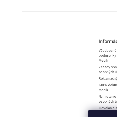
lekárov z...
úplne...
Z
á
p
ä
t
Informá
i
e
Všeobecné
podmienky 
Medik
Zásady spr
osobných ú
Reklamačný
GDPR dokum
Medik
Namietanie
osobných ú
Odvolanie s
spracúvani