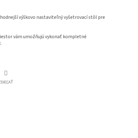
hodnejší výškovo nastaviteľný vyšetrovací stôl
pre
riestor vám umožňujú vykonať kompletné
.
ZDIEĽAŤ