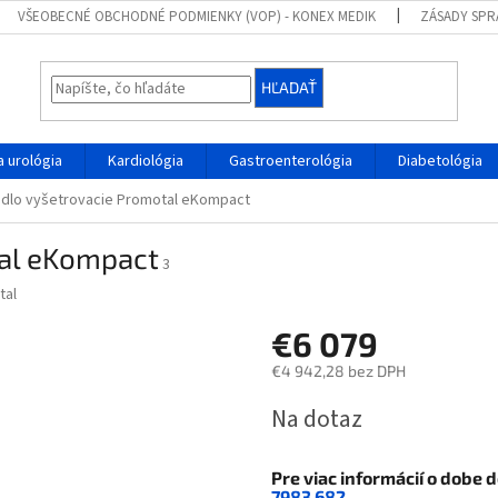
VŠEOBECNÉ OBCHODNÉ PODMIENKY (VOP) - KONEX MEDIK
ZÁSADY SPR
HĽADAŤ
 urológia
Kardiológia
Gastroenterológia
Diabetológia
dlo vyšetrovacie Promotal eKompact
tal eKompact
3
tal
€6 079
€4 942,28 bez DPH
Jednotková
Na dotaz
cena:
Pre viac informácií o dobe 
7983 682