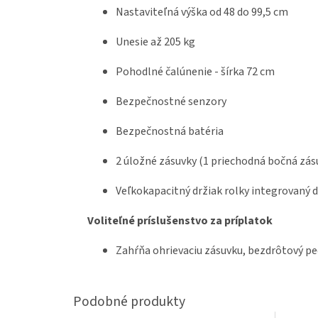
Nastaviteľná výška od 48 do 99,5 cm
Unesie až 205 kg
Pohodlné čalúnenie - šírka 72 cm
Bezpečnostné senzory
Bezpečnostná batéria
2 úložné zásuvky (1 priechodná bočná zás
Veľkokapacitný držiak rolky integrovaný 
Voliteľné príslušenstvo za príplatok
Zahŕňa ohrievaciu zásuvku, bezdrôtový ped