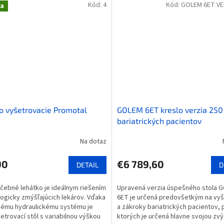
Kód:
4
Kód:
GOLEM 6ET VE
ka
o vyšetrovacie Promotal
GOLEM 6ET kreslo verzia 250
bariatrických pacientov
Na dotaz
90
€6 789,60
DETAIL
D
čebné lehátko je ideálnym riešením
Upravená verzia úspešného stola 
ogicky zmýšľajúcich lekárov. Vďaka
6ET je určená predovšetkým na vyš
nému hydraulickému systému je
a zákroky bariatrických pacientov, 
etrovací stôl s variabilnou výškou
ktorých je určená hlavne svojou zv