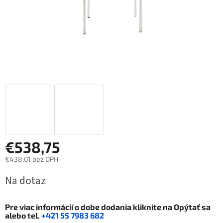
€538,75
€438,01 bez DPH
Jednotková
Na dotaz
cena:
Pre viac informácií o dobe dodania kliknite na
Opýtať sa
alebo tel.
+421 55 7983 682