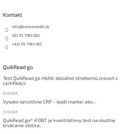
Kontakt
info
@
konexmedik.sk
421 55 7983 682
+421 55 7983 682
QuikRead go
Test QuikRead go HbA1c dosiahol striebornú úroveň v
certifikácii
9.10.2024
Vysoko senzitívne CRP – lepší marker ako...
9.10.2024
QuikRead go® iFOBT je kvantitatívny test na okultne
krvácanie stolice..