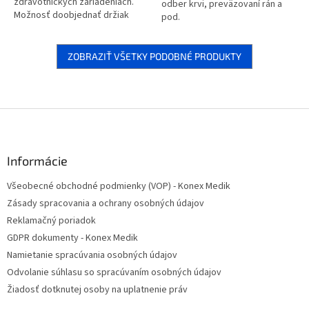
zdravotníckych zariadeniach.
odber krvi, preväzovaní rán a
Možnosť doobjednať držiak
pod.
rolky papiera. Farebné
prevedenie – biela RAL 9003....
ZOBRAZIŤ VŠETKY PODOBNÉ PRODUKTY
Z
á
p
ä
Informácie
t
Všeobecné obchodné podmienky (VOP) - Konex Medik
i
Zásady spracovania a ochrany osobných údajov
e
Reklamačný poriadok
GDPR dokumenty - Konex Medik
Namietanie spracúvania osobných údajov
Odvolanie súhlasu so spracúvaním osobných údajov
Žiadosť dotknutej osoby na uplatnenie práv