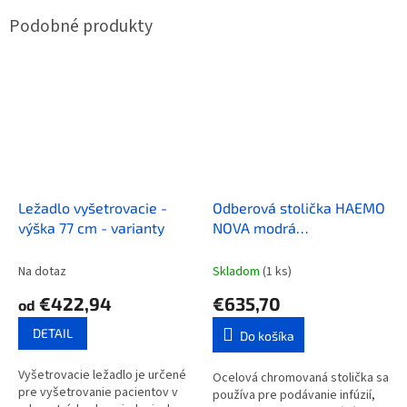
Ležadlo vyšetrovacie -
Odberová stolička HAEMO
výška 77 cm - varianty
NOVA modrá
72,5x82x70cm
Na dotaz
Skladom
(1 ks)
€422,94
€635,70
od
DETAIL
Do košíka
Vyšetrovacie ležadlo je určené
Ocelová chromovaná stolička sa
pre vyšetrovanie pacientov v
používa pre podávanie infúzií,