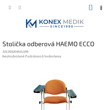
Prejsť
NÁKUP
na
obsah
KOŠÍK
Stolička odberová HAEMO ECCO
301000004501099
Priemerné
Neohodnotené
Podrobnosti hodnotenia
hodnotenie
produktu
je
0,0
z
5
hviezdičiek.