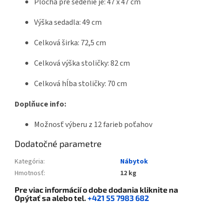
Plocha pre sedenie je: 47 x 47 cm
Výška sedadla: 49 cm
Celková širka: 72,5 cm
Celková výška stoličky: 82 cm
Celková hĺba stoličky: 70 cm
Doplňuce info:
Možnosť výberu z 12 farieb poťahov
Dodatočné parametre
Kategória
:
Nábytok
Hmotnosť
:
12 kg
Pre viac informácií o dobe dodania kliknite na
Opýtať sa
alebo tel.
+421 55 7983 682