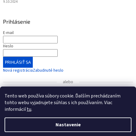
9.10.2024
Prihlásenie
E-mail
Heslo
PRIHLÁSIŤ SA
Nová registrácia
Zabudnuté heslo
alebo
Prihlásiť sa cez Google
Tento web používa súbory cookie. Ďalším prechádzaním
tohto webu vyjadrujete súhlas s ich používaním. Viac
informácií
tu
.
UPOZORNENIE
: Radi by sme vás informovali o zmene čísla
bankového účtu, ktorá nadobudla platnosť od 1. januára
Vytvoril Shoptet
2026.
Nastavenie
Nové číslo účtu (od 1.1.2026): IBAN: SK54 7500 0000 0040